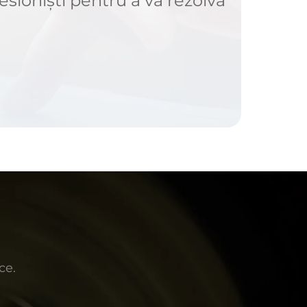
sioniști pentru a vă rezolva
ce.