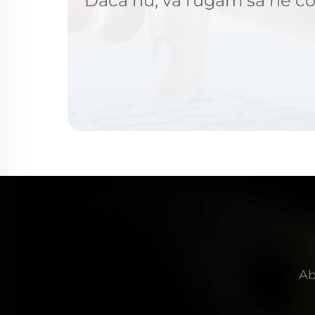
Dacă nu, vă rugăm să ne con
Ab