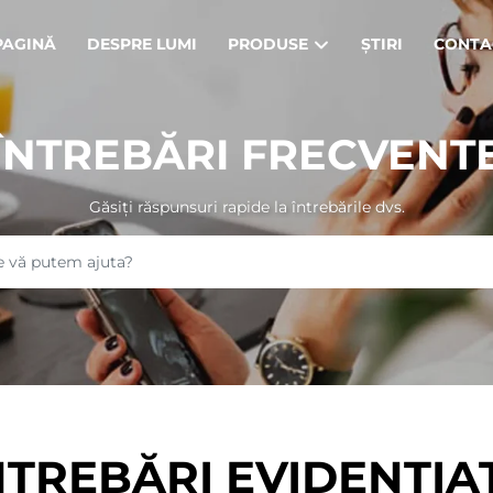
PAGINĂ
DESPRE LUMI
PRODUSE
ȘTIRI
CONTA
ÎNTREBĂRI FRECVENT
Găsiți răspunsuri rapide la întrebările dvs.
NTREBĂRI EVIDENȚIA