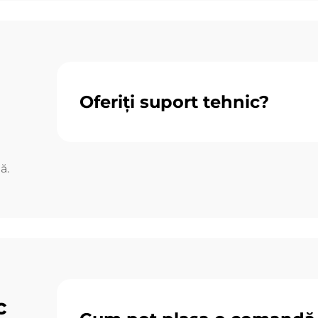
Oferiți suport tehnic?
ă.
c