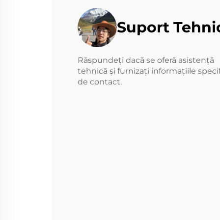
Suport Tehni
Răspundeți dacă se oferă asistență
tehnică și furnizați informațiile speci
de contact.