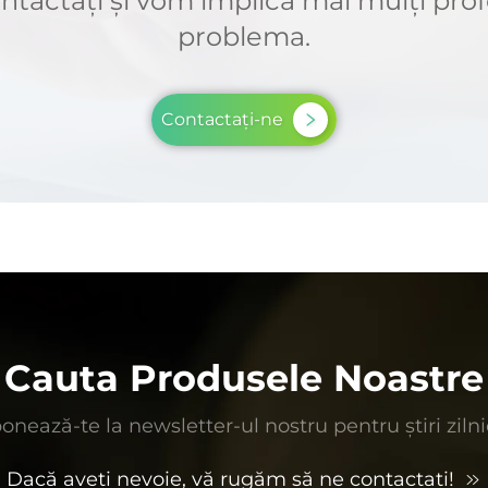
tactați și vom implica mai mulți profe
problema.
Contactați-ne
Cauta Produsele Noastre
onează-te la newsletter-ul nostru pentru știri zilni
Dacă aveți nevoie, vă rugăm să ne contactați!