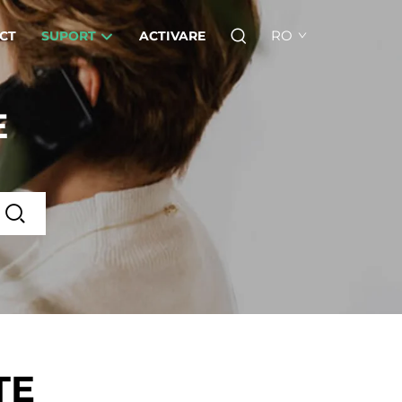
RO
CT
SUPORT
ACTIVARE
E
TE