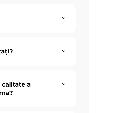
aţi?
calitate a
urna?