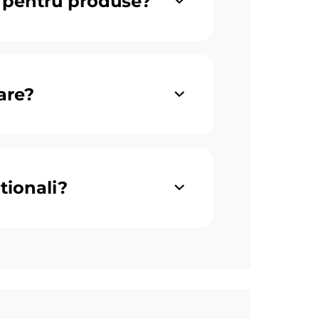
 pentru produse?
are?
ationali?