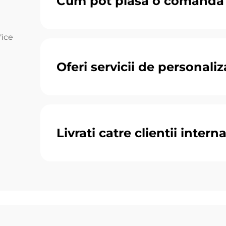
Cum pot plasa o comandă
fice
Oferi servicii de personaliz
Livrati catre clientii intern