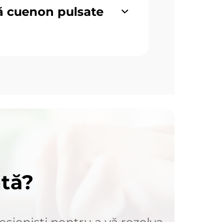
ă cuenon pulsate
ată?