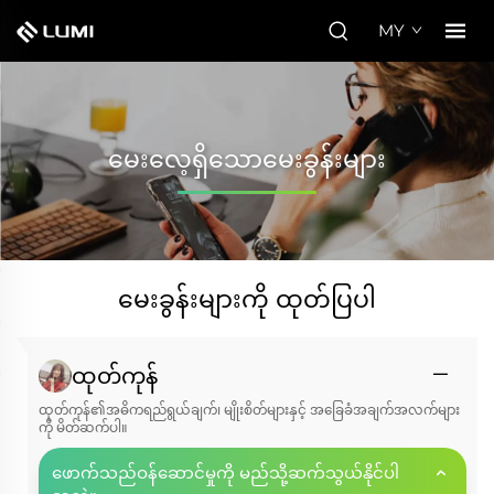
MY
မေးလေ့ရှိသောမေးခွန်းများ
မေးခွန်းများကို ထုတ်ပြပါ
ထုတ်ကုန်
ထုတ်ကုန်၏အဓိကရည်ရွယ်ချက်၊ မျိုးစိတ်များနှင့် အခြေခံအချက်အလက်များ
ကို မိတ်ဆက်ပါ။
ဖောက်သည်ဝန်ဆောင်မှုကို မည်သို့ဆက်သွယ်နိုင်ပါ