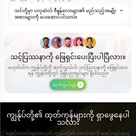
သင်တို့မှာ ပလုဆဲလ် ဇီနွန်လေးများ၏ မည်သည့်အမျိုး
အစားများကို ပေးဆောင်ပါသလဲ။
သင့်ပြဿနာကို ဖြေရှင်းပေးပြီးပါပြီလား။
မဟုတ်ပါက ကျွန်ုပ်တို့ကို ဆက်သွယ်ပါ၊ သင့်ပြဿနာကို ဖြေရှင်းပေး
ရန် ကျွန်ုပ်တို့တွင် ပို၍ပညာရှင်များ ရှိပါသည်။
ဆက်သွယ်ရန်
ကျွန်ုပ်တို့၏ ထုတ်ကုန်များကို ရှာဖွေနေပါ
သလား
နေ့စဉ်သတင်းများအတွက် ကျွန်ုပ်တို့၏ သတင်းစာကို စာရင်းသွင်းရယူ