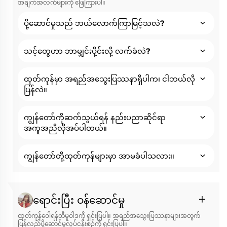
အချက်အလက်များကို ဖြေကြားပါ။
ပို့ဆောင်မှုသည် ဘယ်လောက်ကြာမြင့်သလဲ?
သင့်တွေဟာ ဘာမျှင်းပို့င်းလို့ လက်ခံလဲ?
ထုတ်ကုန်မှာ အရည်အသွေးပြဿနာရှိပါက၊ ငါဘယ်လို
ပြန်လဲ။
ကျွန်တော်ကိုဆက်သွယ်ရန် နည်းပညာဆိုင်ရာ
အကူအညီလိုအပ်ပါတယ်။
ကျွန်တော်တို့ထုတ်ကုန်များမှာ အာမခံပါသလား။
ရောင်းပြီး ဝန်ဆောင်မှု
ထုတ်ကုန်ဝေါရန်တီမူဝါဒကို ရှင်းပြပါ။ အရည်အသွေးပြဿနာများအတွက်
ပြန်လည်ပို့ဆောင်မှုလုပ်ငန်းစဉ်ကို ရှင်းပြပါ။