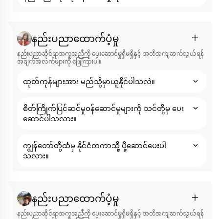
နည်းပညာထောက်ပံ့မှု
နည်းပညာဆိုင်ရာအကူအညီကို ပေးဆောင်မှုရှိမရှိနှင့် အတိအကျဆက်သွယ်ရန်
အချက်အလက်များကို ဖြေကြားပါ။
ထုတ်ကုန်များအား မည်သို့မှာယူနိုင်ပါသလဲ။
စိတ်ကြိုက်ပြင်ဆင်မှုဝန်ဆောင်မှုများကို သင်တို့မှ ပေး
ဆောင်ပါသလား။
ကျွန်တော်တို့ထံမှ နိုင်ငံတကာသို့ ပို့ဆောင်ပေးပါ
သလား။
နည်းပညာထောက်ပံ့မှု
နည်းပညာဆိုင်ရာအကူအညီကို ပေးဆောင်မှုရှိမရှိနှင့် အတိအကျဆက်သွယ်ရန်