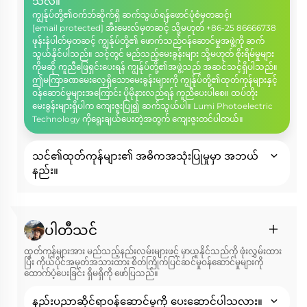
သလဲ။
ကျွန်ုပ်တို့၏ဝက်ဘ်ဆိုက်ရှိ ဆက်သွယ်ရန်ဖောင်ပုံစံမှတဆင့်၊
[email protected]
အီးမေးလ်မှတဆင့် သို့မဟုတ် +86-25 86666738
ဖုန်းနံပါတ်မှတဆင့် ကျွန်ုပ်တို့၏ ဖောက်သည်ဝန်ဆောင်မှုအဖွဲ့ကို ဆက်
သွယ်နိုင်ပါသည်။ သင့်တွင် မည်သည့်မေးခွန်းများ သို့မဟုတ် စိုးရိမ်မှုများ
ကိုမဆို ကူညီဖြေရှင်းပေးရန် ကျွန်ုပ်တို့၏အဖွဲ့သည် အဆင်သင့်ရှိပါသည်။
ဤမကြာခဏမေးလေ့ရှိသောမေးခွန်းများကို ကျွန်ုပ်တို့၏ထုတ်ကုန်များနှင့်
ဝန်ဆောင်မှုများအကြောင်း ပိုမိုနားလည်ရန် ကူညီပေးပါစေ။ ထပ်တိုး
မေးခွန်းများရှိပါက ကျေးဇူးပြု၍ ဆက်သွယ်ပါ။ Lumi Photoelectric
Technology ကိုရွေးချယ်ပေးတဲ့အတွက် ကျေးဇူးတင်ပါတယ်။
သင်၏ထုတ်ကုန်များ၏ အဓိကအသုံးပြုမှုမှာ အဘယ်
နည်း။
ပါတီသင်
ထုတ်ကုန်များအား မည်သည့်နည်းလမ်းများဖင့် မှာယူနိုင်သည်ကို ဖုံးလွှမ်းထား
ပြီး ကိုယ်ပိုင်အမှတ်အသားထား စိတ်ကြိုက်ပြင်ဆင်မှုဝန်ဆောင်မှုများကို
ထောက်ပံ့ပေးခြင်း ရှိမရှိကို ဖော်ပြသည်။
နည်းပညာဆိုင်ရာဝန်ဆောင်မှုကို ပေးဆောင်ပါသလား။