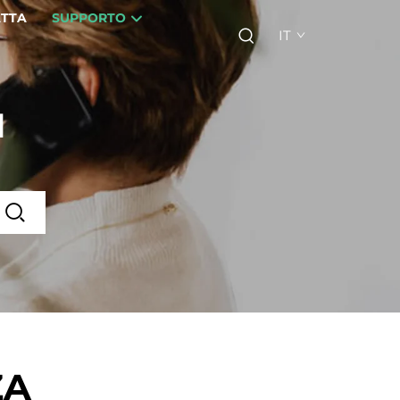
TTA
SUPPORTO
IT
I
ZA