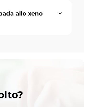
mpada allo xeno
olto?