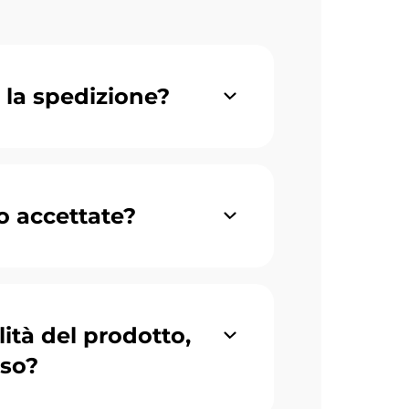
 la spedizione?
o accettate?
ità del prodotto,
eso?