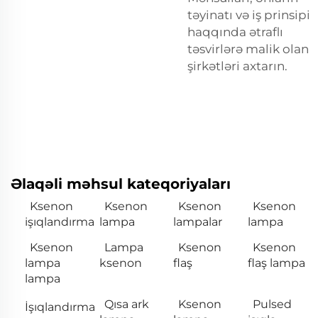
təyinatı və iş prinsipi
haqqında ətraflı
təsvirlərə malik olan
şirkətləri axtarın.
Əlaqəli məhsul kateqoriyaları
Ksenon
Ksenon
Ksenon
Ksenon
işıqlandırma
lampa
lampalar
lampa
Ksenon
Lampa
Ksenon
Ksenon
lampa
ksenon
flaş
flaş lampa
lampa
Qısa ark
Ksenon
Pulsed
İşıqlandırma