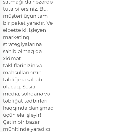
satmağı da nəzərdə
tuta bilərsiniz. Bu,
müştəri üçün tam
bir paket yaradır. Və
əlbəttə ki, işləyən
marketinq
strategiyalarına
sahib olmaq da
xidmət
təkliflərinizin və
məhsullarınızın
təbliğinə səbəb
olacaq. Sosial
mediа, söhdanə və
təbliğat tədbirləri
haqqında danışmaq
üçün əla işləyir!
Çətin bir bazar
mühitində yaradıcı