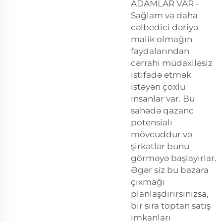
ADAMLAR VAR -
Sağlam və daha
cəlbedici dəriyə
malik olmağın
faydalarından
cərrahi müdaxiləsiz
istifadə etmək
istəyən çoxlu
insanlar var. Bu
sahədə qazanc
potensialı
mövcuddur və
şirkətlər bunu
görməyə başlayırlar.
Əgər siz bu bazara
çıxmağı
planlaşdırırsınızsa,
bir sıra toptan satış
imkanları