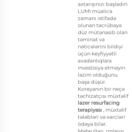
axtarışınızı başladın.
LUMI müalicə
zamanı istifadə
olunan təcrübəyə
düz mütənasib olan
təminat və
nəticələrini bildiyi
üçün keyfiyyətli
avadanlıqlara
investisiya etməyin
lazım olduğunu
başa düşür.
Koreyanın bir neçə
təchizatçısı müxtəlif
lazer resurfacing
terapiyası
, müxtəlif
tələbləri və xərcləri
ödəyə bilər.
Məhsulları, onların