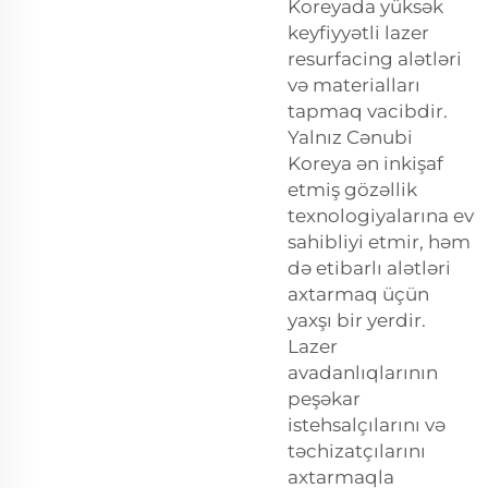
Koreyada yüksək
keyfiyyətli lazer
resurfacing alətləri
və materialları
tapmaq vacibdir.
Yalnız Cənubi
Koreya ən inkişaf
etmiş gözəllik
texnologiyalarına ev
sahibliyi etmir, həm
də etibarlı alətləri
axtarmaq üçün
yaxşı bir yerdir.
Lazer
avadanlıqlarının
peşəkar
istehsalçılarını və
təchizatçılarını
axtarmaqla