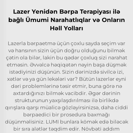
Lazer Yenidən Bərpa Terapiyası ilə
bağlı Ümumi Narahatlıqlar və Onların
Həll Yolları
Lazerla bərpaetmə üçün çoxlu sayda seçim var
və hansının sizin üçün doğru olduğunu bilmək
çətin ola bilər, lakin bu qədər çoxluq sizi narahat
etməsin. Əvvəlcə həqiqətən nəyin başa düşmək
istədiyinizi düşünün. Sizin dərinizdə sivilcə izi,
xətlər və ya gün lekələri var? Bütün lazerlər eyni
dəri problemlərinə təsir etmir, buna görə nə
axtardığınızı bilmək vacibdir. Əgər dərinin
strukturunun yaxşılaşdırılması ilə birlikdə
qırışlara qarşı müalicə gözləyirsinizsə, daha ciddi
bərpaedici bir prosedura baxmağı
düşünməlisiniz. LUMI bunlara kömək edə biləcək
bir sıra alətlər təqdim edir. Növbəti addım