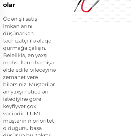
olar
Ödənişli satış
imkanlarını
düşünərkən
təchizatçı ilə əlaqə
qurmağa çalışın.
Beləliklə, ən yaxşı
məhsulların həmişə
əldə edilə biləcəyinə
zəmanət verə
bilərsiniz. Müştərilər
ən yaxşı nəticələri
istədiyinə görə
keyfiyyət çox
vacibdir. LUMI
müştərinin prioritet
olduğunu başa
düşür və bu, təkrar