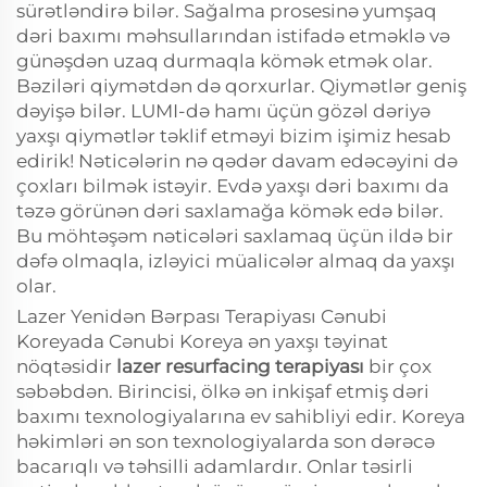
sürətləndirə bilər. Sağalma prosesinə yumşaq
dəri baxımı məhsullarından istifadə etməklə və
günəşdən uzaq durmaqla kömək etmək olar.
Bəziləri qiymətdən də qorxurlar. Qiymətlər geniş
dəyişə bilər. LUMI-də hamı üçün gözəl dəriyə
yaxşı qiymətlər təklif etməyi bizim işimiz hesab
edirik! Nəticələrin nə qədər davam edəcəyini də
çoxları bilmək istəyir. Evdə yaxşı dəri baxımı da
təzə görünən dəri saxlamağa kömək edə bilər.
Bu möhtəşəm nəticələri saxlamaq üçün ildə bir
dəfə olmaqla, izləyici müalicələr almaq da yaxşı
olar.
Lazer Yenidən Bərpası Terapiyası Cənubi
Koreyada Cənubi Koreya ən yaxşı təyinat
nöqtəsidir
lazer resurfacing terapiyası
bir çox
səbəbdən. Birincisi, ölkə ən inkişaf etmiş dəri
baxımı texnologiyalarına ev sahibliyi edir. Koreya
həkimləri ən son texnologiyalarda son dərəcə
bacarıqlı və təhsilli adamlardır. Onlar təsirli