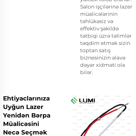
Salon işçilərinə lazer
müalicələrinin
təhlükəsiz və
effektiv şəkildə
tətbiqi üzrə təlimlər
təqdim etmək sizin
toptan satış
biznesinizin əlavə
dəyər xidməti ola
bilər.
Ehtiyaclarınıza
Uyğun Lazer
Yenidən Bərpa
Müalicəsini
Necə Seçmək