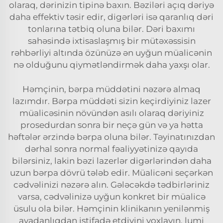
olaraq, dərinizin tipinə baxın. Bəziləri açıq dəriyə
daha effektiv təsir edir, digərləri isə qaranlıq dəri
tonlarına tətbiq oluna bilər. Dəri baxımı
sahəsində ixtisaslaşmış bir mütəxəssisin
rəhbərliyi altında özünüzə ən uyğun müalicənin
nə olduğunu qiymətləndirmək daha yaxşı olar.
Həmçinin, bərpa müddətini nəzərə almaq
lazımdır. Bərpa müddəti sizin keçirdiyiniz lazer
müalicəsinin növündən asılı olaraq dəriyiniz
prosedurdan sonra bir neçə gün və ya hətta
həftələr ərzində bərpa oluna bilər. Təyinatınızdan
dərhal sonra normal fəaliyyətinizə qayıda
bilərsiniz, lakin bəzi lazerlər digərlərindən daha
uzun bərpa dövrü tələb edir. Müalicəni seçərkən
cədvəlinizi nəzərə alın. Gələcəkdə tədbirləriniz
varsa, cədvəlinizə uyğun konkret bir müalicə
üsulu ola bilər. Həmçinin klinikanın yenilənmiş
avadanlıqdan istifadə etdiyini yoxlayın. lumi