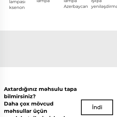
lampa
lampa
işıqla
lampası
Azerbaycan
yeniləşdirm
ksenon
Axtardığınız məhsulu tapa
bilmirsiniz?
Daha çox mövcud
İndi
məhsullar üçün