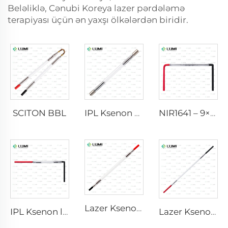
Beləliklə, Cənubi Koreya lazer pərdələmə
terapiyası üçün ən yaxşı ölkələrdən biridir.
SCITON BBL
IPL Ksenon Lampası P1640 – 7×47×110 mm
NIR1641 – 9×45×110 mm
Lazer Ksenon Lampası L2741 – 7×100×167 mm
IPL Ksenon lampası P1541 – 9×45×100 mm
Lazer Ksenon Lampa L2851-5×105×175 mm