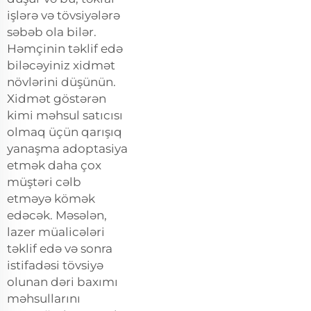
işlərə və tövsiyələrə
səbəb ola bilər.
Həmçinin təklif edə
biləcəyiniz xidmət
növlərini düşünün.
Xidmət göstərən
kimi məhsul satıcısı
olmaq üçün qarışıq
yanaşma adoptasiya
etmək daha çox
müştəri cəlb
etməyə kömək
edəcək. Məsələn,
lazer müalicələri
təklif edə və sonra
istifadəsi tövsiyə
olunan dəri baxımı
məhsullarını