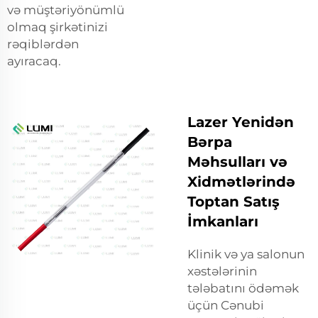
və müştəriyönümlü
olmaq şirkətinizi
rəqiblərdən
ayıracaq.
Lazer Yenidən
Bərpa
Məhsulları və
Xidmətlərində
Toptan Satış
İmkanları
Klinik və ya salonun
xəstələrinin
tələbatını ödəmək
üçün Cənubi