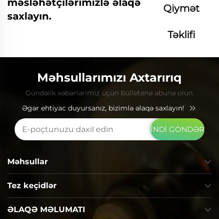
məsləhətçilərimizlə əlaqə
Qiymət
saxlayın.
Təklifi
Soruşun
Məhsullarımızı Axtarırıq
Gündəlik xəbərlərimiz üçün bülletenə abunə olun.
Əgər ehtiyac duyursanız, bizimlə əlaqə saxlayın!
İNDİ GÖNDƏR
Məhsullar
Tez keçidlər
ƏLAQƏ MƏLUMATI