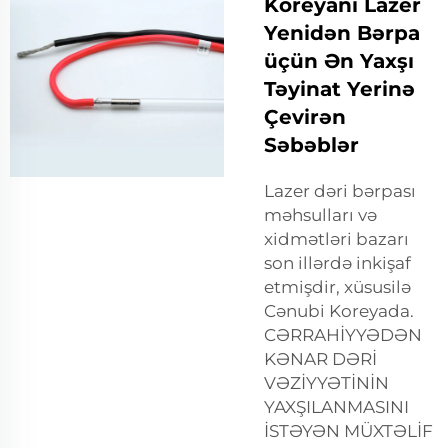
Koreyanı Lazer
Yenidən Bərpa
üçün Ən Yaxşı
Təyinat Yerinə
Çevirən
Səbəblər
Lazer dəri bərpası
məhsulları və
xidmətləri bazarı
son illərdə inkişaf
etmişdir, xüsusilə
Cənubi Koreyada.
CƏRRAHİYYƏDƏN
KƏNAR DƏRİ
VƏZİYYƏTİNİN
YAXŞILANMASINI
İSTƏYƏN MÜXTƏLİF