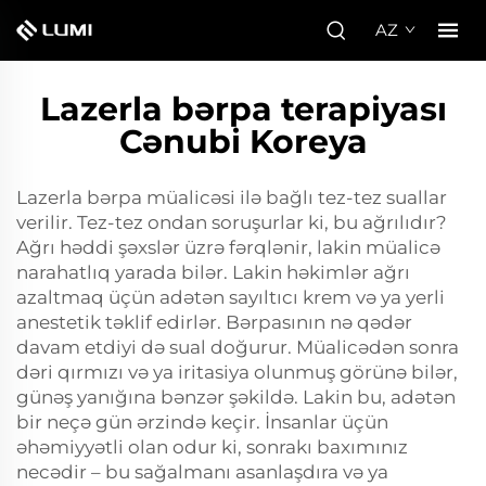
AZ
Lazerla bərpa terapiyası
Cənubi Koreya
Lazerla bərpa müalicəsi ilə bağlı tez-tez suallar
verilir. Tez-tez ondan soruşurlar ki, bu ağrılıdır?
Ağrı həddi şəxslər üzrə fərqlənir, lakin müalicə
narahatlıq yarada bilər. Lakin həkimlər ağrı
azaltmaq üçün adətən sayıltıcı krem və ya yerli
anestetik təklif edirlər. Bərpasının nə qədər
davam etdiyi də sual doğurur. Müalicədən sonra
dəri qırmızı və ya iritasiya olunmuş görünə bilər,
günəş yanığına bənzər şəkildə. Lakin bu, adətən
bir neçə gün ərzində keçir. İnsanlar üçün
əhəmiyyətli olan odur ki, sonrakı baxımınız
necədir – bu sağalmanı asanlaşdıra və ya