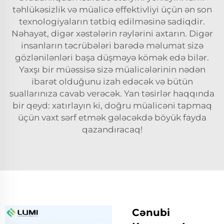
təhlükəsizlik və müalicə effektivliyi üçün ən son
texnologiyaların tətbiq edilməsinə sadiqdir.
Nəhayət, digər xəstələrin rəylərini axtarın. Digər
insanların təcrübələri barədə məlumat sizə
gözlənilənləri başa düşməyə kömək edə bilər.
Yaxşı bir müəssisə sizə müalicələrinin nədən
ibarət olduğunu izah edəcək və bütün
suallarınıza cavab verəcək. Yan təsirlər haqqında
bir qeyd: xatırlayın ki, doğru müalicəni tapmaq
üçün vaxt sərf etmək gələcəkdə böyük fayda
qazandıracaq!
Cənubi