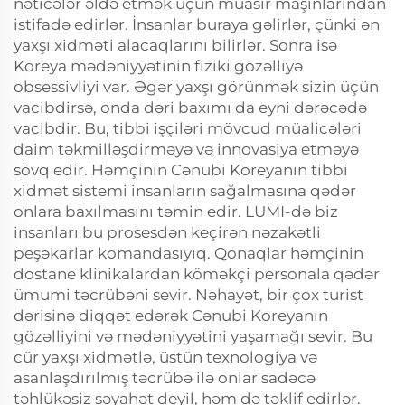
nəticələr əldə etmək üçün müasir maşınlarından
istifadə edirlər. İnsanlar buraya gəlirlər, çünki ən
yaxşı xidməti alacaqlarını bilirlər. Sonra isə
Koreya mədəniyyətinin fiziki gözəlliyə
obsessivliyi var. Əgər yaxşı görünmək sizin üçün
vacibdirsə, onda dəri baxımı da eyni dərəcədə
vacibdir. Bu, tibbi işçiləri mövcud müalicələri
daim təkmilləşdirməyə və innovasiya etməyə
sövq edir. Həmçinin Cənubi Koreyanın tibbi
xidmət sistemi insanların sağalmasına qədər
onlara baxılmasını təmin edir. LUMI-də biz
insanları bu prosesdən keçirən nəzakətli
peşəkarlar komandasıyıq. Qonaqlar həmçinin
dostane klinikalardan köməkçi personala qədər
ümumi təcrübəni sevir. Nəhayət, bir çox turist
dərisinə diqqət edərək Cənubi Koreyanın
gözəlliyini və mədəniyyətini yaşamağı sevir. Bu
cür yaxşı xidmətlə, üstün texnologiya və
asanlaşdırılmış təcrübə ilə onlar sadəcə
təhlükəsiz səyahət deyil, həm də təklif edirlər.