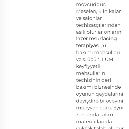
mövcuddur.
Məsələn, klinikalar
və salonlar
təchizatçılarından
asılı olurlar onların
lazer resurfacing
terapiyası
, dəri
baxımı məhsulları
və s. üçün. LUMI
keyfiyyətli
məhsulların
təchizinin dəri
baxımı biznesində
oyunun qaydalarını
dəyişdirə biləcəyini
müəyyən edib. Eyni
zamanda təlim
materialları da
yüksək tələb olunur.