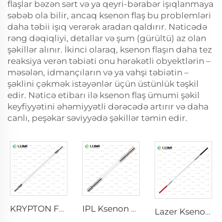
flaşlar bəzən sərt və ya qeyri-bərabər işıqlanmaya
səbəb ola bilir, ancaq ksenon flaş bu problemləri
daha təbii işıq verərək aradan qaldırır. Nəticədə
rəng dəqiqliyi, detallar və şum (gürültü) az olan
şəkillər alınır. İkinci olaraq, ksenon flaşın daha tez
reaksiya verən təbiəti onu hərəkətli obyektlərin –
məsələn, idmançıların və ya vahşi təbiətin –
şəklini çəkmək istəyənlər üçün üstünlük təşkil
edir. Nəticə etibarı ilə ksenon flaş ümumi şəkil
keyfiyyətini əhəmiyyətli dərəcədə artırır və daha
canlı, peşəkar səviyyədə şəkillər təmin edir.
KRYPTON FLASH
IPL Ksenon Lampası P1640 – 7×47×110 mm
Lazer Ksenon Lampa L2851-5×105×175 mm