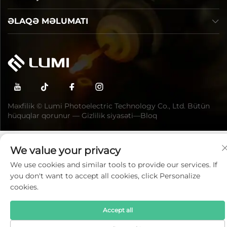
ƏLAQƏ MƏLUMATI
Məxfilik © Lumi Photoelectric Technology Co., Ltd. Bütün
hüquqlar qorunur —
Gizlilik siyasəti
—
Bloq
We value your privacy
We use cookies and similar tools to provide our services. If
you don't want to accept all cookies, click Personalize
cookies.
Accept all