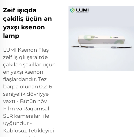
Zəif işıqda
çəkiliş üçün ən
yaxşı ksenon
lamp
LUMI Ksenon Flaş
zəif işıqlı şəraitdə
çəkilən şəkillər üçün
ən yaxşı ksenon
flaşlardandır. Tez
bərpa olunan 0,2-6
saniyəlik dövriyyə
vaxtı - Bütün növ
Film və Rəqəmsal
SLR kameraları ilə
uyğundur -
Kablosuz Tetikleyici