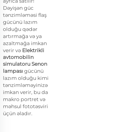
ayrıca satılır!
Dəyişən güc
tənzimləməsi flaş
gücünü lazım
olduğu qədər
artırmağa və ya
azaltmağa imkan
verir və
Elektrikli
avtomobilin
simulatoru Senon
lampası
gücünü
lazım olduğu kimi
tənzimləməyinizə
imkan verir, bu da
makro portret və
məhsul fototəsviri
üçün əladır.