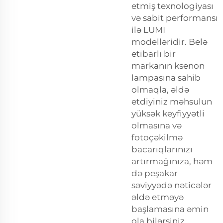
etmiş texnologiyası
və sabit performansı
ilə LUMI
modelləridir. Belə
etibarlı bir
markanın ksenon
lampasına sahib
olmaqla, əldə
etdiyiniz məhsulun
yüksək keyfiyyətli
olmasına və
fotoçəkilmə
bacarıqlarınızı
artırmağınıza, həm
də peşakar
səviyyədə nəticələr
əldə etməyə
başlamasına əmin
ola bilərsiniz.