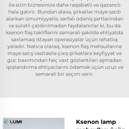
ilə sizin biznesinizə daha rəqabətli və qazanclı
hala gətirir. Bundan əlavə, şirkətlər maye satıb
alarkən ümumiyyətlə, sərfəli ödəniş şərtlərindən
və sürətli çatdırılmadan faydalanırlar ki, bu da
ksenon flaş təkliflərini səmərəli şəkildə ehtiyatda
saxlamaq istəyən operasiyalar üçün rahatlıq
yaradır. Nəticə olaraq, ksenon flaş məhsullarına
maye satış vasitəsilə çıxış şirkətlərə keyfiyyət və
güc baxımından heç vaxt gözləntiləri aşmadan
işıqlandırma ehtiyaclarını ödəmək üçün ucuz və
səmərəli bir seçim verir.
Ksenon lamp