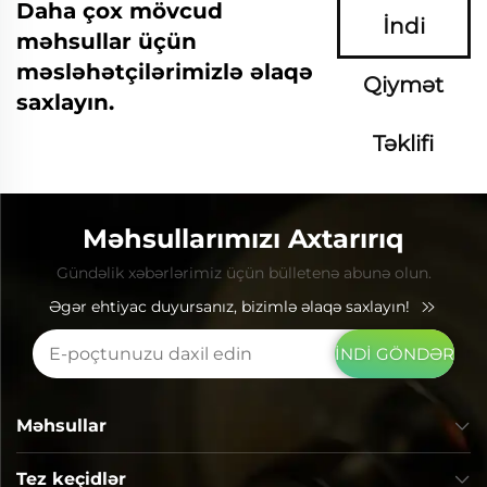
Daha çox mövcud
İndi
məhsullar üçün
məsləhətçilərimizlə əlaqə
Qiymət
saxlayın.
Təklifi
Soruşun
Məhsullarımızı Axtarırıq
Gündəlik xəbərlərimiz üçün bülletenə abunə olun.
Əgər ehtiyac duyursanız, bizimlə əlaqə saxlayın!
İNDİ GÖNDƏR
Məhsullar
Tez keçidlər