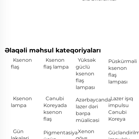
Əlaqəli məhsul kateqoriyaları
Ksenon
Ksenon
Yüksək
Püskürməli
flaş
flaş lampa
güclü
ksenon
ksenon
flaş
flaş
lampası
lampası
Ksenon
Cənubi
Lazer işıq
Azərbaycanda
lampa
Koreyada
impulsu
lazer dəri
ksenon
Cənubi
bərpa
flaş
Koreya
müalicəsi
Gün
Xenon
Pigmentasiya
Gücləndirilm
ləkələri
qövs