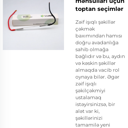
məhsulları üçün
toptan seçimlər
Zəif işıqlı şəkillər
çəkmək
baxımından hamısı
doğru avadanlığa
sahib olmağa
bağlıdır və bu, aydın
və kəskin şəkillər
almaqda vacib rol
oynaya bilər. Əgər
zəif işıqlı
şəkilçəkmiyi
ustalamaq
istəyirsinizsə, bir
alət var ki,
şəkillərinizi
tamamilə yeni