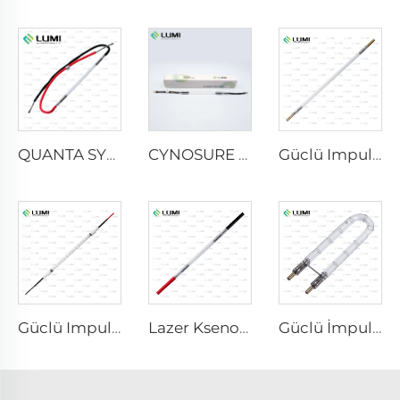
QUANTA SYSTEM
CYNOSURE E LITE +
Güclü Impuls Germisid Lampa L3670 – 7×160×200 mm
Güclü Impuls Germisid Lampa L3031 – 8×130×165 mm (Nağmalı)
Lazer Ksenon Lampa L1921 - 7×60×125 mm
Güclü İmpuls Bakterisid Lampa L1890U – 9×40×140U mm