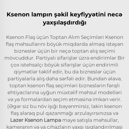
Ksenon lampın şəkil keyfiyyətini necə
yaxşılaşdırdığı
Ksenon Flaş üçün Toptan Alım Seçimləri Ksenon
flaş məhsullarını böyük miqdarda almaq istəyən
bizneslər üçün bir neçə toptan alış seçimi
mövcuddur. Partiyalı sifarişlər üzrə endirimlər Bir
çox istehsalçı böyük sifarişlər üçün endirimli
qiymətlər təklif edir, bu da bizneslər üçün
partiyalarla alış daha sərfəli edir. Bundan əlavə,
toptan ksenon flaş seçimləri bizneslərin fərqli
ehtiyaclarına uyğun müxtəlif məhsul modelləri
və ya formalardan seçim etməsinə imkan verir.
(Əgər siz bu növ işığı bəyənmirsiz, lakin ksenon
flaş alaraq pul qazanmağı arzulayırsınızsa və
Lazer Ksenon Lampa
maye satışla məhsullar,
kameranın və ya cihazların yaxşı işıqlandırılması