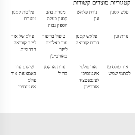
קטגוריות מוצרים קשורות
פלש קסנון
נורת פלאש
מנורת בהב
פליטת קסנון
זנון
קסנון בעלת
מזערת
הספק גבוה
נורת זנון
פלאש קסנון
טיפול בריפוד
פולס של אור
דרום קוריאה
עור באלומת
לייזר קוריאה
לייזר
הדרומית
באזרבייג'ן
אור פולס עז
אור פולסי
נורת ארקסן
שיקום עור
לכתמי שמש
אינטנסיבי
ברזיל
באמצעות אור
לפיגמנטציה
פולס
אזרבייג'ן
אינטנסיבי