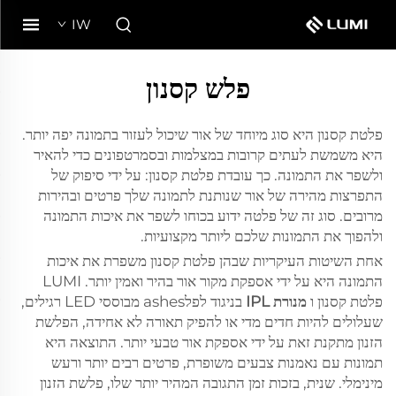
IW
פלש קסנון
פלטת קסנון היא סוג מיוחד של אור שיכול לעזור בתמונה יפה יותר.
היא משמשת לעתים קרובות במצלמות ובסמרטפונים כדי להאיר
ולשפר את התמונה. כך עובדת פלטת קסנון: על ידי סיפוק של
התפרצות מהירה של אור שנותנת לתמונה שלך פרטים ובהירות
מרובים. סוג זה של פלטה ידוע בכוחו לשפר את איכות התמונה
ולהפוך את התמונות שלכם ליותר מקצועיות.
אחת השיטות העיקריות שבהן פלטת קסנון משפרת את איכות
התמונה היא על ידי אספקת מקור אור בהיר ואמין יותר. LUMI
פלטת קסנון ו
מנורת IPL
בניגוד לפלashes מבוססי LED רגילים,
שעלולים להיות חדים מדי או להפיק תאורה לא אחידה, הפלשת
הזנון מתקנת זאת על ידי אספקת אור טבעי יותר. התוצאה היא
תמונות עם נאמנות צבעים משופרת, פרטים רבים יותר ורעש
מינימלי. שנית, בזכות זמן התגובה המהיר יותר שלו, פלשת הזנון