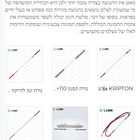
מאט את התנועה בצורה טובה יותר ולכן היא הבחירה המועדפת של
מי שמעוניין לצלם נושאים בתנועה מהירה כמו ספורט או בעלי חיים
בפראות. בסופו של דבר, פלשת הזנון יכולה לשפר משמעותית את
איכות התמונה הכוללת, ולספק תמונות צבעוניות ועומקות הדומות
לאלו של מצלמים מקצועיים.
KRİPTON فلاש
נורת קסנון IPL P1640 – 7×47×110 מ"מ
נורת זנון לזריקה L2851-5×105×175 מ"מ