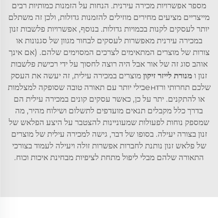
מספר אפשרויות מכירה עירנית. הנחות על הזמנות כמותיות רבים
מייצריים מציעים מחירים מוזילים להזמנות גדולות, ולכן זה משתלם
יותר לעסקים לקנות בכמויות גדולות. בנוסף, אפשרויות פלשבות זנון
במכירה עירנית מאפשרות לעסקים לבחור מגוון של סגנונות או
צורות של מוצרים המתאימים לצרכים המסוימים שלהם. (אם אינך
אוהב סוג זה של אור אבל היה רוצה לחסוך על ידי רכישת פלשבות
זנון ו
מנורת לייזר זיקון
מוצרים במכירה עילית, זה יעשה את העסק
שלכם תחרותי ורентבילי יותר עם תאורה טובה שסופקה למצלמות
או להתקנים. יתר על כן, כאשר עסקים קונים במכירה עילית הם
בדרך כלל מקבלים תנאים מועדפים לתשלום ושילוח מהיר, מה
שמספק נוחות לפעולות שמעוניינות להצטבר על היצע הפלאש של
זנון בצורה יעילה. בסופו של דבר, גישה למכירה עילית של מוצרים
של פלאש זנון נותנת לחברות אפשרות זולה ויעילה לעמוד בצורכי
התאורה שלהם מבלי ליפול מתחת לציפיות מבחינת איכות וכוח.