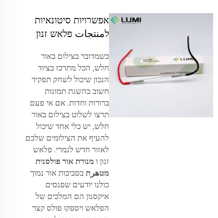
אפשרויות סיטונאיות
לمنتجات פלאש זנון
כשמדובר בצילום באור
חלש, הכל מתרכז בציוד
הנכון שיכול לשחק תפקיד
חשוב בהשגת תמונות
ברורות וחדות. אם אי פעם
תרצו לשלוט בצילום באור
חלש, יש כלי אחד שיכול
להעיף את הצילומים שלכם
לאזור חדש לגמרי. פלאש
זנון ו
מנורת אור פולסנית
מטهرת
בסביבות אור נמוך
כולנו יודעים שפנסים
איקסנון הם המלכים של
הפלאש ויספקו פולס קצר