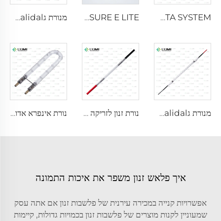
QUANTA SYSTEM
CYNOSURE E LITE +
מנורת גermalidal פולס חזקה L3670 – 7×160×200 מ"מ
מנורת גermalidal פולס חזקה L3031 – 8×130×165 מ"מ (חוט)
נורת זנון לזריקה L1921 - 7×60×125 מ"מ
נורת אינפרא אדומה חזקה למניעת גידול חיידקים L1890U – 9×40×140U מ"מ
איך פלאש זנון משפר את איכות התמונה
אפשרויות קנייה במכירה עירנית של פלשבות זנון אם אתה עסק
שמעוניין לקנות מוצרים של פלשבות זנון בכמויות גדולות, קיימות