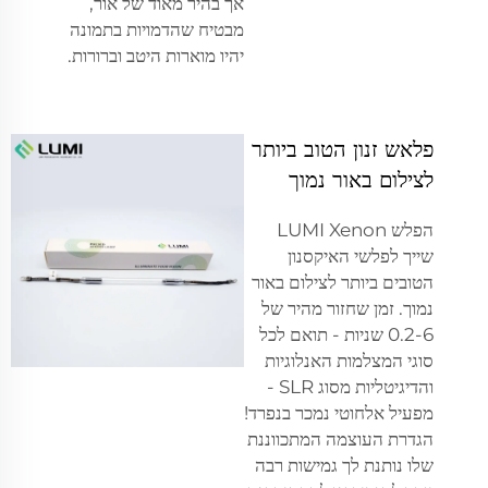
אך בהיר מאוד של אור,
מבטיח שהדמויות בתמונה
יהיו מוארות היטב וברורות.
פלאש זנון הטוב ביותר
לצילום באור נמוך
הפלש LUMI Xenon
שייך לפלשי האיקסנון
הטובים ביותר לצילום באור
נמוך. זמן שחזור מהיר של
0.2-6 שניות - תואם לכל
סוגי המצלמות האנלוגיות
והדיגיטליות מסוג SLR -
מפעיל אלחוטי נמכר בנפרד!
הגדרת העוצמה המתכווננת
שלו נותנת לך גמישות רבה