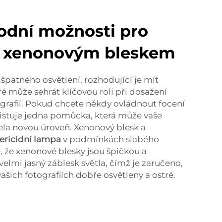
odní možnosti pro
s xenonovým bleskem
 špatného osvětlení, rozhodující je mít
ré může sehrát klíčovou roli při dosažení
ografií. Pokud chcete někdy ovládnout focení
xistuje jedna pomůcka, která může vaše
cela novou úroveň. Xenonový blesk a
tericidní lampa
v podmínkách slabého
e, že xenonové blesky jsou špičkou a
velmi jasný záblesk světla, čímž je zaručeno,
ašich fotografiích dobře osvětleny a ostré.