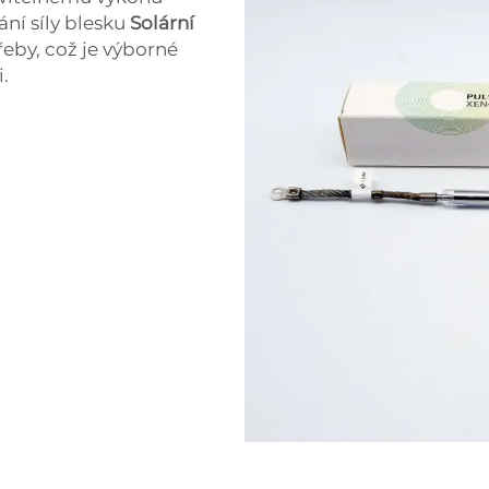
ání síly blesku
Solární
řeby, což je výborné
.