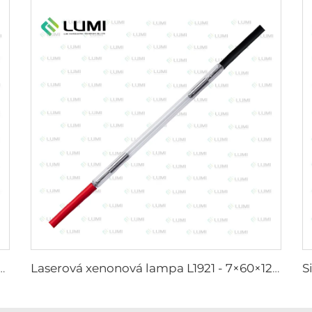
rmicidní lampa L3031 – 8×130×165 mm (vodič)
Laserová xenonová lampa L1921 - 7×60×125 mm