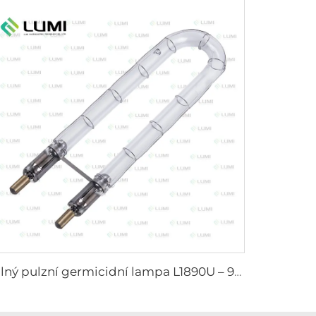
Silný pulzní germicidní lampa L1890U – 9×40×140U mm