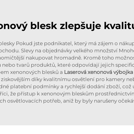
onový blesk zlepšuje kvalit
esky Pokud jste podnikatel, který má zájem o náku
obchodu. Slevy na objednávky velkého množství Mnoho
onomičtější nakupovat hromadně. Kromě toho možno
 nebo tvarů produktů, které odpovídají jejich specif
kupem xenonových blesků a
Laserová xenonová výbojk
ziskovějším díky kvalitnímu osvětlení pro kamery nebo
dné platební podmínky a rychlejší dodání zboží, což 
říci, že přístup k xenonovým bleskům prostřednict
ich osvětlovacích potřeb, aniž by byly narušeny očekává