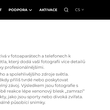
CS
T
PODPORA
AKTIVACE
žívá v fotoaparátech a telefonech k
la, který dodá vaší fotografii více detailů
ky profesionálnějšími.
o a spolehlivějšího zdroje světla.
kdy příliš tvrdé nebo poskytovat
lný závoj. Výsledkem jsou fotografie s
obě reakce lépe xenonový blesk „zamrazí“
ty, jako jsou sporty nebo divoká zvířata.
nálně působící snímky.