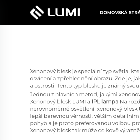
DOMOVSKÁ STR
Xenonový blesk je speciální typ světla, kt
osvícení a zpřehlednění obrazu. Zde je, jak
a ostrosti. Tento typ blesku je známý svou
Jednou z hlavních metod, jakými xenonový b
Xenonový blesk LUMI a
IPL lampa
Na rozd
nerovnoměrné osvětlení, xenonový blesk tu
lepší barevnou věrností, větším detailní
pohyb a je proto preferovanou volbou pro t
Xenonový blesk tak může celkově výrazně z