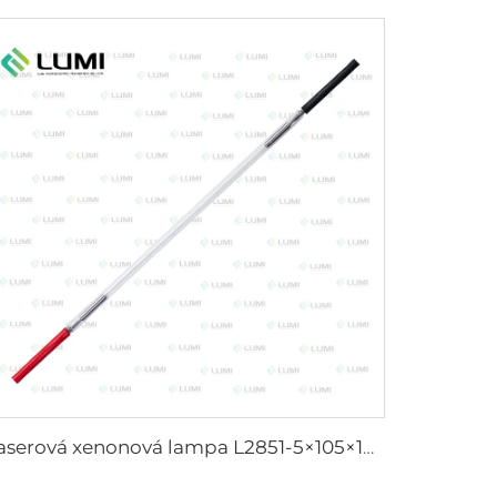
Laserová xenonová lampa L2851-5×105×175 mm