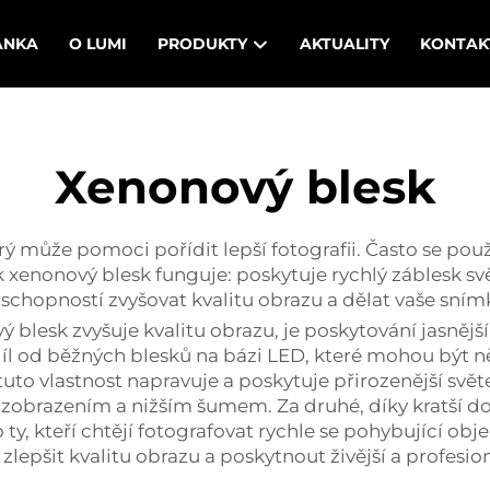
ÁNKA
O LUMI
PRODUKTY
AKTUALITY
KONTAK
Xenonový blesk
erý může pomoci pořídit lepší fotografii. Často se pou
 xenonový blesk funguje: poskytuje rychlý záblesk svět
 schopností zvyšovat kvalitu obrazu a dělat vaše sním
lesk zvyšuje kvalitu obrazu, je poskytování jasnějšíh
íl od běžných blesků na bázi LED, které mohou být ně
to vlastnost napravuje a poskytuje přirozenější světe
m zobrazením a nižším šumem. Za druhé, díky kratší d
y, kteří chtějí fotografovat rychle se pohybující objek
lepšit kvalitu obrazu a poskytnout živější a profesio