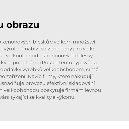
u obrazu
p xenonových blesků v velkém množství,
 výrobců nabízí snížené ceny pro velké
sti velkoobchodu s xenonovými blesky
ickým potřebám. (Pokud tento typ světla
a
dodávky výrobků velkoobchodem, čímž
 zařízení. Navíc firmy, které nakupují
usnadňuje provozu efektivní skladování
vím velkoobchodu poskytuje firmám levnou
ní týkající se kvality a výkonu.