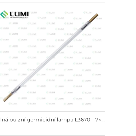
Silná pulzní germicidní lampa L3670 – 7×160×200 mm