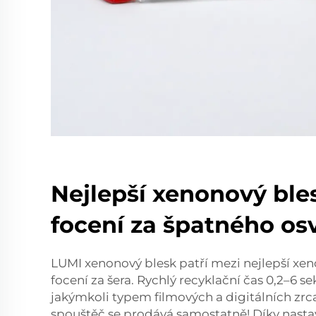
Nejlepší xenonový ble
focení za špatného os
LUMI xenonový blesk patří mezi nejlepší xe
focení za šera. Rychlý recyklační čas 0,2–6 s
jakýmkoli typem filmových a digitálních zr
spouštěč se prodává samostatně! Díky nast