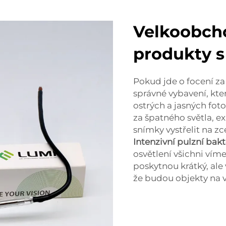
Velkoobch
produkty 
Pokud jde o focení za
správné vybavení, kte
ostrých a jasných fot
za špatného světla, e
snímky vystřelit na z
Intenzivní pulzní bak
osvětlení všichni vím
poskytnou krátký, ale 
že budou objekty na v