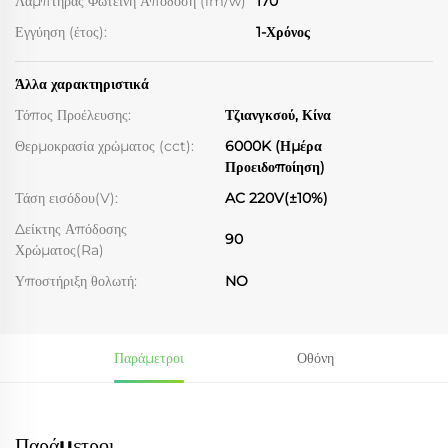
Λαμπτήρας Φωτεινή Απόδοση (lm/w)
170
Εγγύηση (έτος):
1-Χρόνος
Άλλα χαρακτηριστικά
Τόπος Προέλευσης:
Τζιανγκσού, Κίνα
Θερμοκρασία χρώματος (cct):
6000K (Ημέρα
Προειδοποίηση)
Τάση εισόδου(V):
AC 220V(±10%)
Δείκτης Απόδοσης
90
Χρώματος(Ra)
Υποστήριξη θολωτή:
NO
Παράμετροι
Οθόνη
Παράμετροι