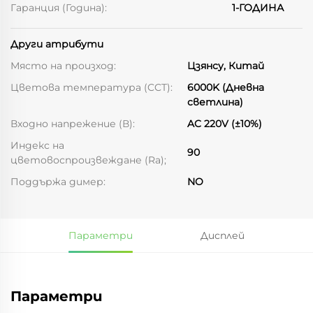
Гаранция (Година):
1-ГОДИНА
Други атрибути
Място на произход:
Цзянсу, Китай
Цветова температура (CCT):
6000K (Дневна
светлина)
Входно напрежение (В):
AC 220V (±10%)
Индекс на
90
цветовоспроизвеждане (Ra);
Поддържа димер:
NO
Параметри
Дисплей
Параметри