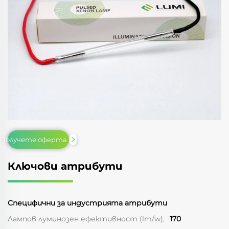
Получете оферта
Ключови атрибути
Специфични за индустрията атрибути
Лампов луминозен ефективност (lm/w);
170