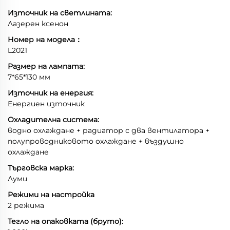
Източник на светлината:
Лазерен ксенон
Номер на модела：
L2021
Размер на лампата:
7*65*130 мм
Източник на енергия:
Енергиен източник
Охладителна система:
водно охлаждане + радиатор с два вентилатора +
полупроводниковото охлаждане + въздушно
охлаждане
Търговска марка:
Луми
Режими на настройка
2 режима
Тегло на опаковката (бруто):