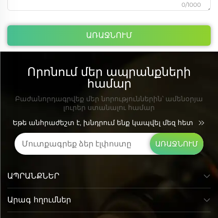
0/1000
ԱՌԱՋՆՈՒՄ
Որոնում մեր ապրանքների
համար
Բաժանորդագրվեք մեր նորություններին՝ ամենօրյա
լուրեր ստանալու համար
Եթե անհրաժեշտ է, խնդրում ենք կապվել մեզ հետ
ԱՌԱՋՆՈՒՄ
ԱՊՐԱՆՔՆԵՐ
Արագ հղումներ