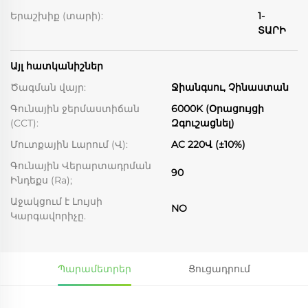
Երաշխիք (տարի):
1-
ՏԱՐԻ
Այլ հատկանիշներ
Ծագման վայր:
Ջիանգսու, Չինաստան
Գունային ջերմաստիճան
6000K (Օրացույցի
(CCT):
Զգուշացնել)
Մուտքային Լարում (Վ):
AC 220Վ (±10%)
Գունային Վերարտադրման
90
Ինդեքս (Ra);
Աջակցում է Լույսի
NO
Կարգավորիչը.
Պարամետրեր
Ցուցադրում