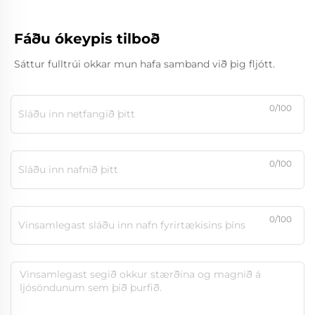
Fáðu ókeypis tilboð
Sáttur fulltrúi okkar mun hafa samband við þig fljótt.
0/100
0/100
0/100