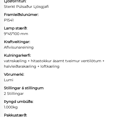
Ljósforritun:
Sterkt Púlsaður Ljósgjafi
Framleiðslunúmer:
P1541
Lamp stærð:
9*45*100 mm
Kraftveitingar:
Aflvísunareining
Kulningarkerfi:
vatnskæling + hitastokkur ásamt tveimur ventilötum +
halvleiðarakæling + loftkæling
Vörumerki:
Lumi
Stillingar á stillingum
2 Stillingar
Þyngd umbúða:
1.000kg
Pakkustærð: