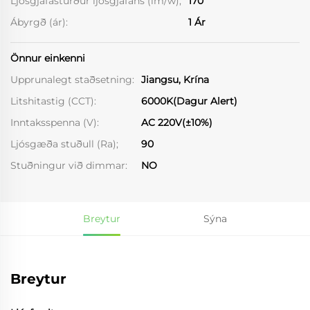
Ljósgjafasturður ljósgjafans (lm/w);
170
Ábyrgð (ár):
1 Ár
Önnur einkenni
Upprunalegt staðsetning:
Jiangsu, Krína
Litshitastig (CCT):
6000K(Dagur Alert)
Inntaksspenna (V):
AC 220V(±10%)
Ljósgæða stuðull (Ra);
90
Stuðningur við dimmar:
NO
Breytur
Sýna
Breytur