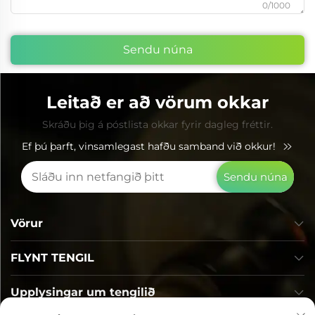
0/1000
Sendu núna
Leitað er að vörum okkar
Skráðu þig á póstlista okkar fyrir dagleg fréttir.
Ef þú þarft, vinsamlegast hafðu samband við okkur!
Sendu núna
Vörur
FLYNT TENGIL
Upplysingar um tengilið