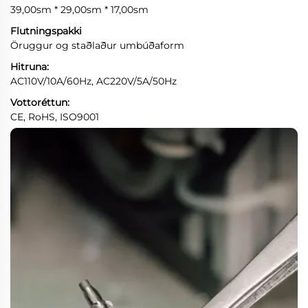
39,00sm * 29,00sm * 17,00sm
Flutningspakki
Öruggur og staðlaður umbúðaform
Hitruna:
AC110V/10A/60Hz, AC220V/5A/50Hz
Vottoréttun:
CE, RoHS, ISO9001