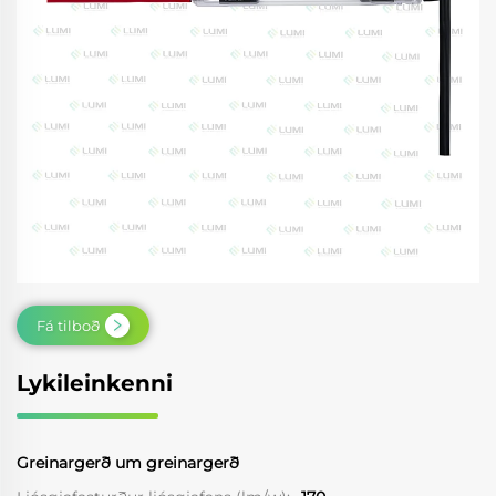
Fá tilboð
Lykileinkenni
Greinargerð um greinargerð