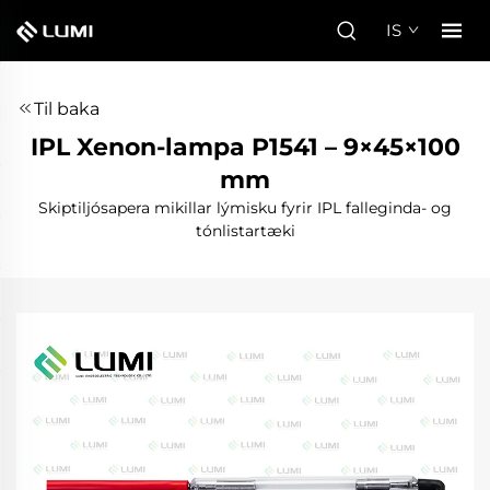
IS
Til baka
IPL Xenon-lampa P1541 – 9×45×100
mm
Skiptiljósapera mikillar lýmisku fyrir IPL falleginda- og
tónlistartæki