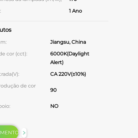
:
1 Ano
utos
em:
Jiangsu, China
e cor (cct):
6000K(Daylight
Alert)
rada(V):
CA 220V(±10%)
rodução de cor
90
oio:
NO
AMENTO