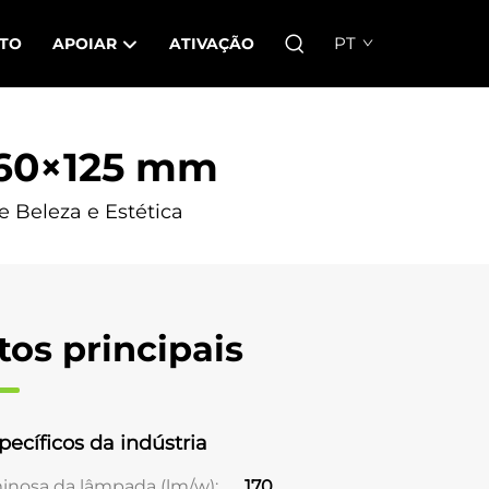
PT
TO
APOIAR
ATIVAÇÃO
×60×125 mm
e Beleza e Estética
tos principais
pecíficos da indústria
minosa da lâmpada (lm/w);
170