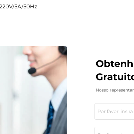
C220V/5A/50Hz
Obtenh
Gratuit
Nosso representan