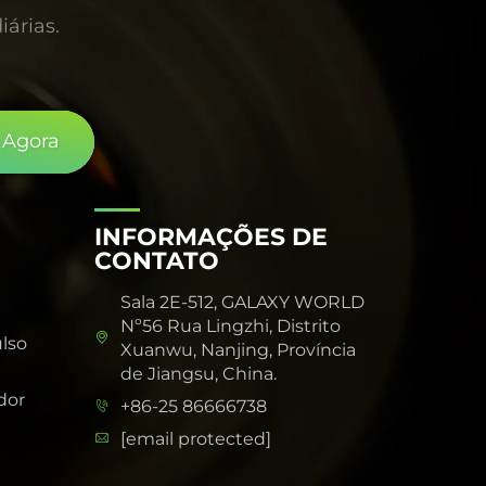
iárias.
 Agora
INFORMAÇÕES DE
CONTATO
Sala 2E-512, GALAXY WORLD
Nº56 Rua Lingzhi, Distrito
lso
Xuanwu, Nanjing, Província
de Jiangsu, China.
dor
+86-25 86666738
[email protected]