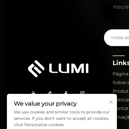
Inscre
Link
Página 
Sobre 
Produt
Notícia
We value your privacy
Contat
We use cookies and similar tools to provide our
Ativaç
services. If you don't want to accept all cookies,
click Personalize cookies.