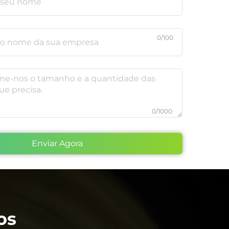
0/100
0/1000
Enviar Agora
os