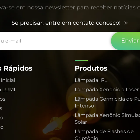
va-se em nossa newsletter para receber notícias d
Se precisar, entre em contato conosco!
Enviar
s Rápidos
Produtos
Inicial
Lâmpada IPL
a LUMI
Lâmpada Xenônio a Laser
os
Lâmpada Germicida de Pu
Intenso
s
Lâmpada Xenônio Simula
o
Solar
ão
Lâmpada de Flashes de
Criptônio