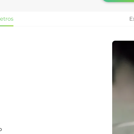
etros
E
o