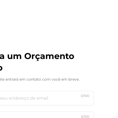
a um Orçamento
o
te entrará em contato com você em breve.
0/100
0/100