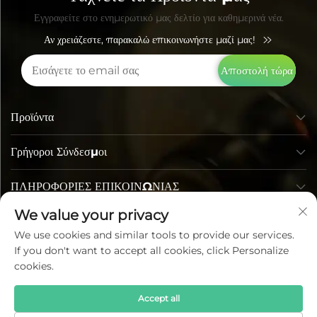
συντήρησης για τους πελάτες μας.
Εγγραφείτε στο ενημερωτικό μας δελτίο για καθημερινά νέα.
Αν χρειάζεστε, παρακαλώ επικοινωνήστε μαζί μας!
Αποστολή τώρα
Προϊόντα
Γρήγοροι Σύνδεσμοι
ΠΛΗΡΟΦΟΡΙΕΣ ΕΠΙΚΟΙΝΩΝΙΑΣ
We value your privacy
We use cookies and similar tools to provide our services.
If you don't want to accept all cookies, click Personalize
cookies.
Accept all
Πνευματικά Δικαιώματα © Lumi Photoelectric Technology Co.,