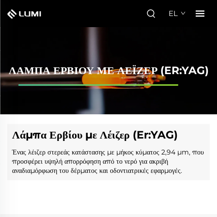
EL
ΛΆΜΠΑ ΕΡΒΊΟΥ ΜΕ ΛΈΙΖΕΡ (ER:YAG)
Λάμπα Ερβίου με Λέιζερ (Er:YAG)
Ένας λέιζερ στερεάς κατάστασης με μήκος κύματος 2,94 μm, που
προσφέρει υψηλή απορρόφηση από το νερό για ακριβή
αναδιαμόρφωση του δέρματος και οδοντιατρικές εφαρμογές.