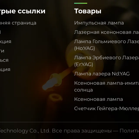
трые ссылки
Товары
няя страница
Импульсная лампа
I
Лазерная ксеноновая л
кция
Лампа Гольмиевого Лаз
(Ho:YAG)
ти
Лампа Эрбиевого Лазер
ься
(Er:YAG)
ация
Лампа лазера Nd:YAG
Ксеноновая лампа-имит
солнца
Ксеноновая лампа
Счетчик Гейгера-Мюлле
 Technology Co., Ltd. Все права защищены —
Полит