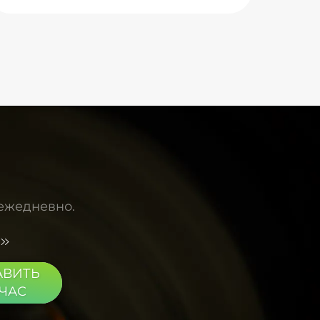
лаборатории является ксеноновая лампа
LUMI, имитирующая солнечный свет. Ее
спектральный выход высоко соответствует
стандартному спектру AM1.5G, а
неравномерность излучения находится в
очень узком диапазоне. Во время испытаний
старения материалов, которые длятся
несколько часов, стабильность
интенсивности света является
превосходной, обеспечивая надежную
основу для получения достоверных и
воспроизводимых экспериментальных
данных. Для научных исследований такой
 ежедневно.
высокопроизводительный и надежный
источник света является незаменимым и
бесценным инструментом.
АВИТЬ
ЧАС