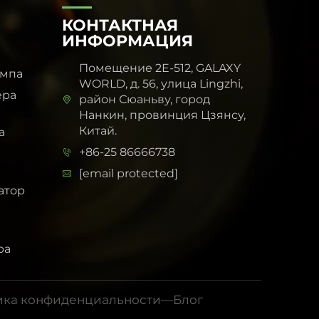
КОНТАКТНАЯ
ИНФОРМАЦИЯ
Помещение 2E-512, GALAXY
ампа
WORLD, д. 56, улица Lingzhi,
ера
район Сюаньву, город
Нанкин, провинция Цзянсу,
Китай.
а
+86-25 86666738
[email protected]
атор
ра
ика конфиденциальности
—
Блог