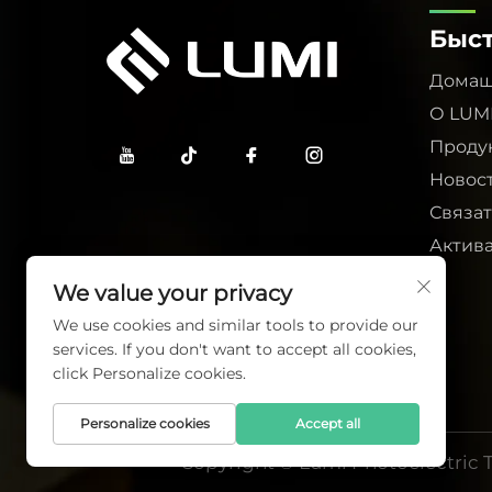
Быс
Домаш
О LUM
Проду
Новос
Связат
Актив
We value your privacy
We use cookies and similar tools to provide our
services. If you don't want to accept all cookies,
click Personalize cookies.
Personalize cookies
Accept all
Copyright © Lumi Photoelectric