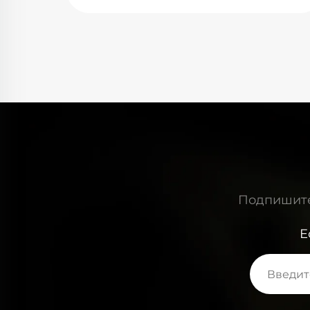
 ламп
решением. Пусковые характеристики этой
лампы отличаются высокой надежностью,
име
выход спектральной энергии в высокой
ения
степени соответствует нашим
 ниже,
кристаллическим стержням, а
печивает
эффективность преобразования энергии
ния и
впечатляет. В условиях работы при высокой
Кроме
мощности и высокой частоте он все еще
рует
обеспечивает стабильный импульсный
ртии к
выход, гарантируя точность процессов резк
 основу
и сварки. Его прочная конструкция
 LUMI
электродов и превосходный отвод тепла
ежный
также значительно увеличили срок службы,
Подпишитес
снизив эксплуатационные расходы для
наших клиентов.
Е