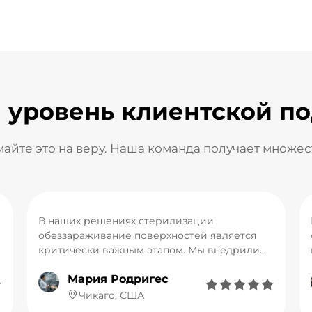
 уровень клиентской п
айте это на веру. Наша команда получает множес
В наших решениях стерилизации
обеззараживание поверхностей является
критически важным этапом. Мы внедрили
технологию LUMI Intense Pulsed Germicidal
Мария Родригес
Lamp, эффективность которой значительно






превосходит традиционные УФ-лампы. Она
Чикаго, США
может генерировать импульсы