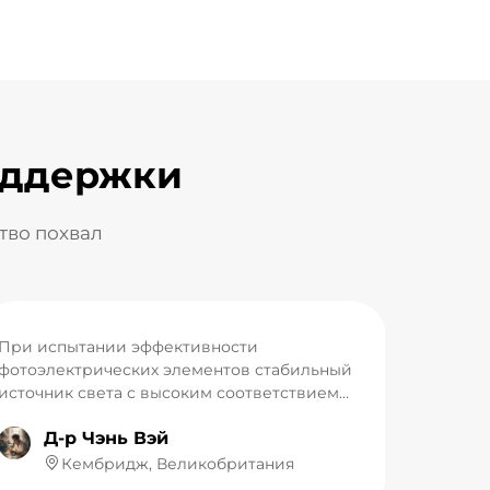
оддержки
тво похвал
При испытании эффективности
фотоэлектрических элементов стабильный
источник света с высоким соответствием
спектра является предпосылкой для
Д-р Чэнь Вэй
точности всех экспериментальных данных.
Основным источником света для солнечного
Кембридж, Великобритания
симулятора класса AAA в нашей