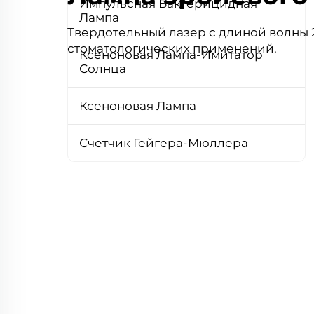
Импульсная Бактерицидная
Лампа
Твердотельный лазер с длиной волны 
стоматологических применений.
Ксеноновая Лампа-Имитатор
Солнца
Ксеноновая Лампа
Счетчик Гейгера-Мюллера