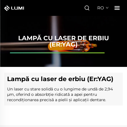
RO
LAMPĂ CU LASER DE ERBIU
(ER:YAG)
Lampă cu laser de erbiu (Er:YAG)
Un laser cu stare solidă cu o lungime de undă de 2,94
μm, oferind o absorbție ridicată a apei pentru
recondiționarea precisă a pielii și aplicații dentare.