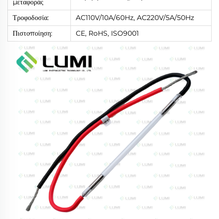
μεταφοράς
Τροφοδοσία:
AC110V/10A/60Hz, AC220V/5A/50Hz
Πιστοποίηση:
CE, RoHS, ISO9001