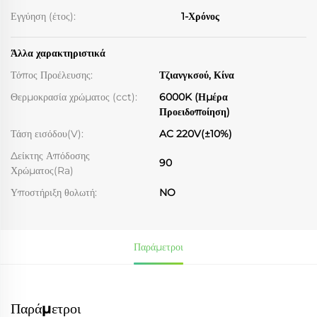
Εγγύηση (έτος):
1-Χρόνος
Άλλα χαρακτηριστικά
Τόπος Προέλευσης:
Τζιανγκσού, Κίνα
Θερμοκρασία χρώματος (cct):
6000K (Ημέρα
Προειδοποίηση)
Τάση εισόδου(V):
AC 220V(±10%)
Δείκτης Απόδοσης
90
Χρώματος(Ra)
Υποστήριξη θολωτή:
NO
Παράμετροι
Παράμετροι