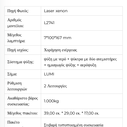
Πηγή Φωτός:
Laser xenon
Αριθμός
L2741
μοντέλου:
Μέγεθος
7*100*167 mm
λαμπτήρα:
Πηγή ισχύος:
Χορήγηση ενέργειας
ψύξη με νερό + ψύκτρα με δύο ανεμιστήρες
Σύστημα ψύξης:
+ ημιαγωγός ψύξης + αερόψυξη
Σήμα:
LUMI
Ρύθμιση
2 Λειτουργίες
λειτουργιών
Ακαθάριστο βάρος
1.000kg
συσκευασίας:
Μέγεθος πακέτου:
39,00 εκ. * 29,00 εκ. * 17,00 εκ.
Πακέτο
Στιβαρή τυποποιημένη συσκευασία