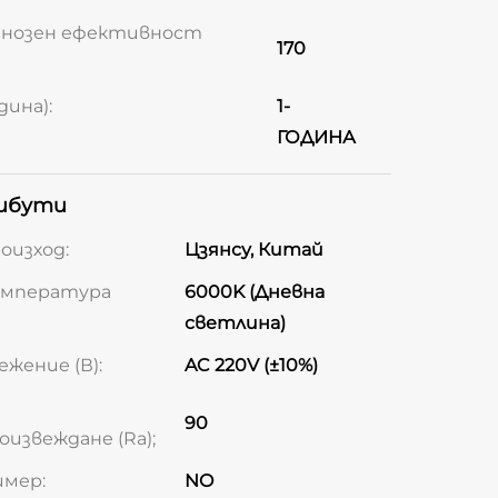
инозен ефективност
170
дина):
1-
ГОДИНА
ибути
оизход:
Цзянсу, Китай
емпература
6000K (Дневна
светлина)
жение (В):
AC 220V (±10%)
90
извеждане (Ra);
имер:
NO