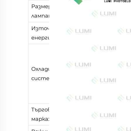
Размер на
7*100*167 мм
лампата:
Източник на
Енергиен източ
енергия:
водно охлаждане
радиатор с два
Охладителна
вентилатора +
система:
полупроводнико
охлаждане +
въздушно охлаж
Търговска
Луми
марка: