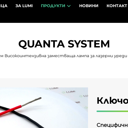
ИЦА
ЗА LUMI
ПРОДУКТИ
НОВИНИ
КОНТАКТ
QUANTA SYSTEM
 мм Високоинтензивна заместваща лампа за лазерни уред
Ключ
Специфичн