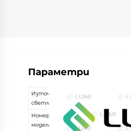
Параметри
Източник на
Лазерен ксенон
светлината:
Номер на
L2741
модела：