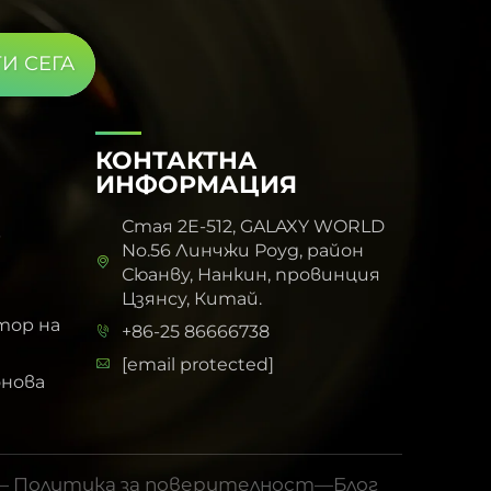
И СЕГА
КОНТАКТНА
ИНФОРМАЦИЯ
Стая 2E-512, GALAXY WORLD
р
No.56 Линчжи Роуд, район
Сюанву, Нанкин, провинция
Цзянсу, Китай.
тор на
+86-25 86666738
[email protected]
нова
 —
Политика за поверителност
—
Блог