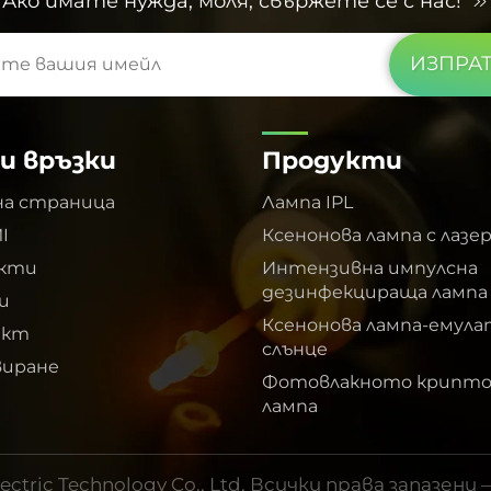
Ако имате нужда, моля, свържете се с нас!
ИЗПРАТ
и връзки
Продукти
на страница
Лампа IPL
I
Ксенонова лампа с лазе
укти
Интензивна импулсна
дезинфекцираща лампа
и
Ксенонова лампа-емула
акт
слънце
иране
Фотовлакното крипто
лампа
ctric Technology Co., Ltd. Всички права запазени