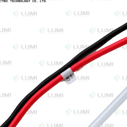
ник
 +
вото
дане