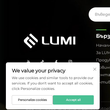
Бърз
Начал
За LUM
Прод
Новин
We value your privacy
Конт
We use cookies and similar tools to provide our
Актив
services. If you don't want to accept all cookies,
click Personalize cookies.
Personalize cookies
Accept all
Всички права запазени © Lumi Photoele