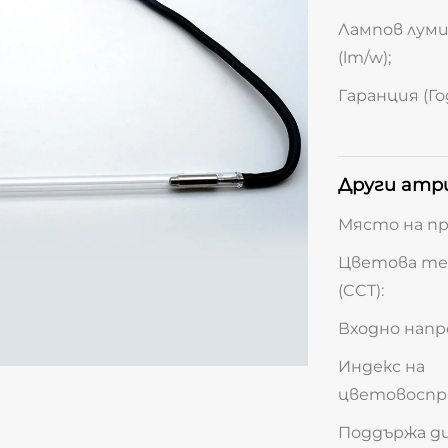
Лампов лум
(lm/w);
Гаранция (Го
Други атр
Място на пр
Цветова т
(CCT):
Входно напре
Индекс на
цветовоспро
Поддържа д