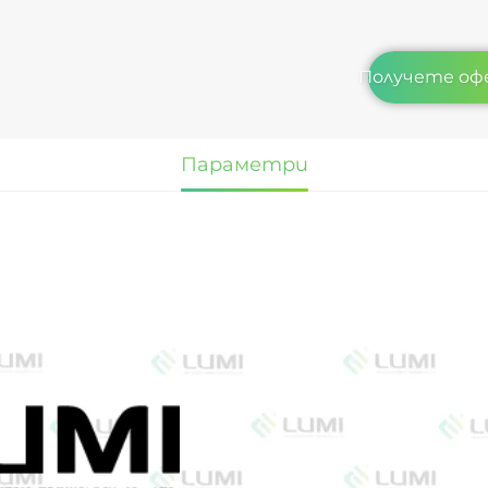
Получете оф
Параметри