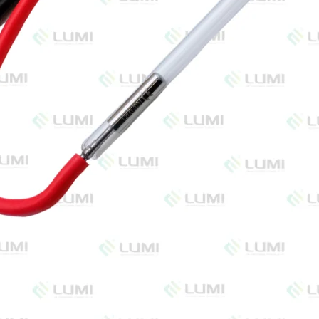
м *
на