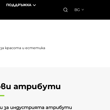
ПОДДРЪЖКА
BG
и за красота и естетика
ови атрибути
и за индустрията атрибути