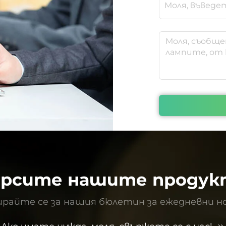
ърсите нашите продук
райте се за нашия бюлетин за ежедневни н