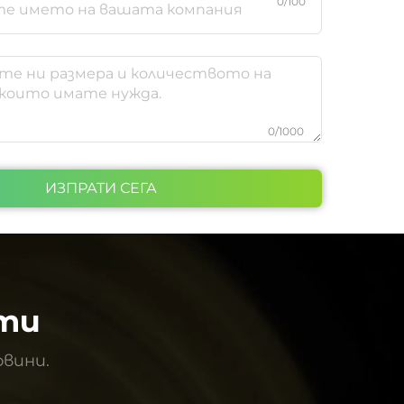
0/100
0/1000
ИЗПРАТИ СЕГА
ти
овини.