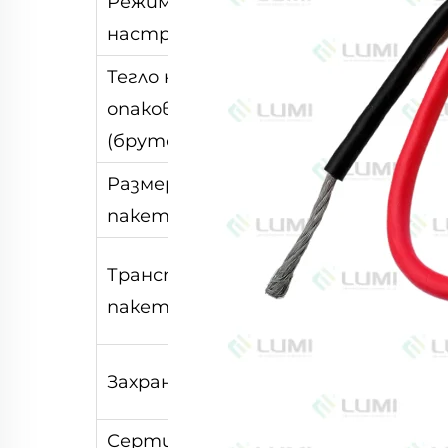
Режими на
2 режима
настройка
Тегло на
опаковката
1.000kg
(бруто):
Размер на
39,00 см * 29,00 с
пакета:
17,00 см
Издръжлива
Транспортен
стандартизира
пакет
опаковка
AC110V/10A/60Hz,
Захранване:
AC220V/5A/50Hz
Сертификация:
CE, RoHS, ISO9001