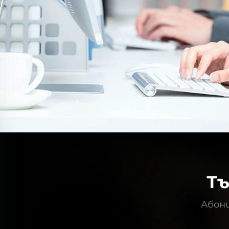
Т
Абони