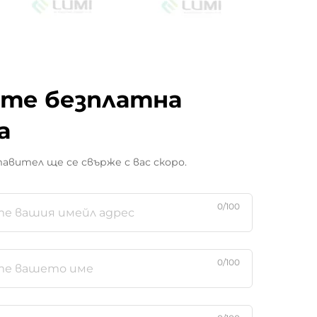
те безплатна
а
вител ще се свърже с вас скоро.
0/100
0/100