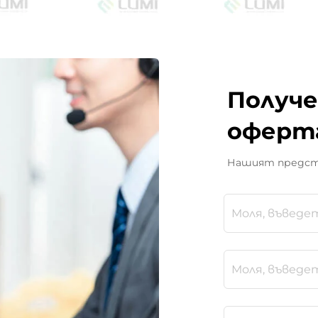
Получе
оферт
Нашият предста