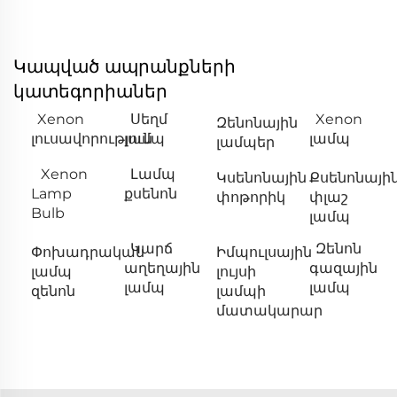
Կապված ապրանքների
կատեգորիաներ
Xenon
Սեղմ
Xenon
Զենոնային
լուսավորություն
լամպ
լամպ
լամպեր
Xenon
Լամպ
Կսենոնային
Քսենոնայի
Lamp
քսենոն
փոթորիկ
փլաշ
Bulb
լամպ
Կարճ
Զենոն
Փոխադրական
Իմպուլսային
աղեղային
գազային
լամպ
լույսի
լամպ
լամպ
զենոն
լամպի
մատակարար