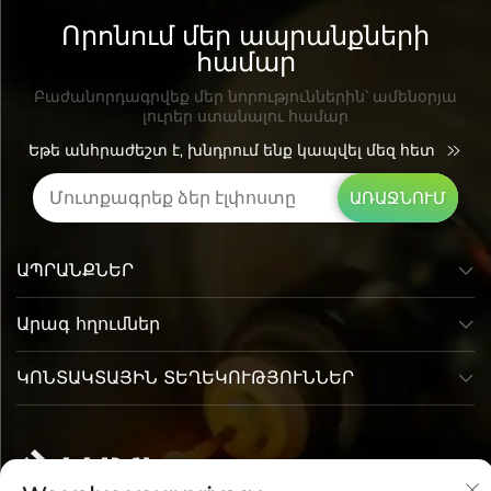
Որոնում մեր ապրանքների
համար
Բաժանորդագրվեք մեր նորություններին՝ ամենօրյա
լուրեր ստանալու համար
Եթե անհրաժեշտ է, խնդրում ենք կապվել մեզ հետ
ԱՌԱՋՆՈՒՄ
ԱՊՐԱՆՔՆԵՐ
Արագ հղումներ
ԿՈՆՏԱԿՏԱՅԻՆ ՏԵՂԵԿՈՒԹՅՈՒՆՆԵՐ