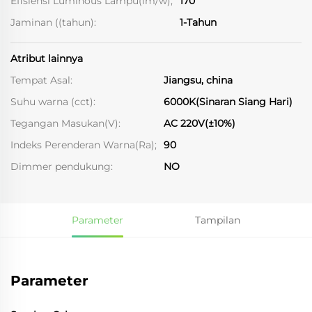
Efisiensi Luminous Lampu(lm/w);
170
Jaminan ((tahun):
1-Tahun
Atribut lainnya
Tempat Asal:
Jiangsu, china
Suhu warna (cct):
6000K(Sinaran Siang Hari)
Tegangan Masukan(V):
AC 220V(±10%)
Indeks Perenderan Warna(Ra);
90
Dimmer pendukung:
NO
Parameter
Tampilan
Parameter