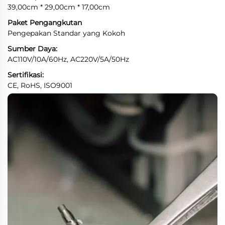
39,00cm * 29,00cm * 17,00cm
Paket Pengangkutan
Pengepakan Standar yang Kokoh
Sumber Daya:
AC110V/10A/60Hz, AC220V/5A/50Hz
Sertifikasi:
CE, RoHS, ISO9001