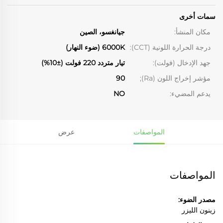
سمات أخرى
مكان المنشأ:
جيانغسو، الصين
درجة الحرارة اللونية (CCT):
6000K (ضوء النهار)
جهد الإدخال (فولت):
تيار متردد 220 فولت (±10%)
مؤشر إخراج اللون (Ra);
90
يدعم المضيء:
NO
المواصفات
عرض
المواصفات
مصدر الضوء:
زينون الليزر