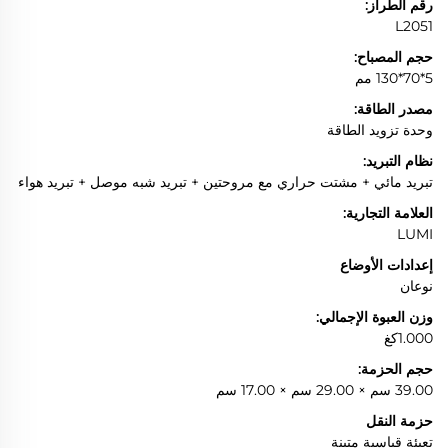
رقم الطراز:
L2051
حجم المصباح:
5*70*130 مم
مصدر الطاقة:
وحدة تزويد الطاقة
نظام التبريد:
تبريد مائي + مشتت حراري مع مروحتين + تبريد شبه موصل + تبريد هواء
العلامة التجارية:
LUMI
إعدادات الأوضاع
نوعان
وزن العبوة الإجمالي:
1.000كغ
حجم الحزمة:
39.00 سم × 29.00 سم × 17.00 سم
حزمة النقل
تعبئة قياسية متينة