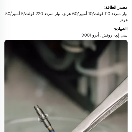
مصدر الطاقة:
تيار متردد 110 فولت/10 أمبير/60 هرتز، تيار متردد 220 فولت/5 أمبير/50
هرتز
الشهادة:
سي إي، روتش، أيزو 9001