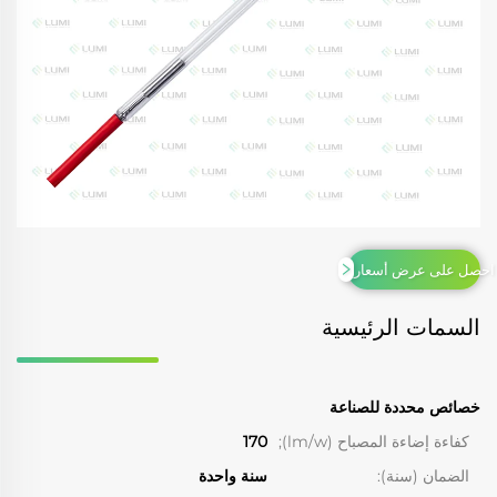
احصل على عرض أسعار
السمات الرئيسية
خصائص محددة للصناعة
كفاءة إضاءة المصباح (lm/w);
170
الضمان (سنة):
سنة واحدة