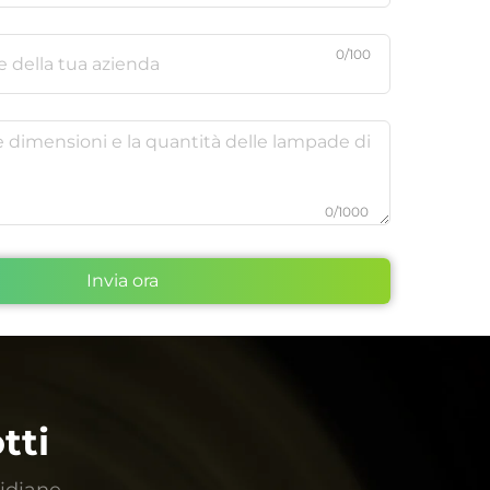
0/100
0/1000
Invia ora
tti
tidiane.