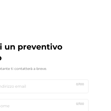
i un preventivo
o
tante ti contatterà a breve.
0/100
0/100