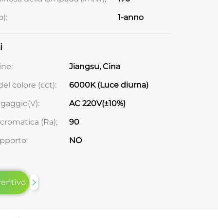
):
1-anno
i
ine:
Jiangsu, Cina
l colore (cct):
6000K (Luce diurna)
ngaggio(V):
AC 220V(±10%)
 cromatica (Ra);
90
pporto:
NO
ventivo