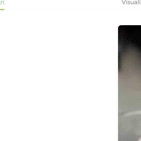
ri
Visual