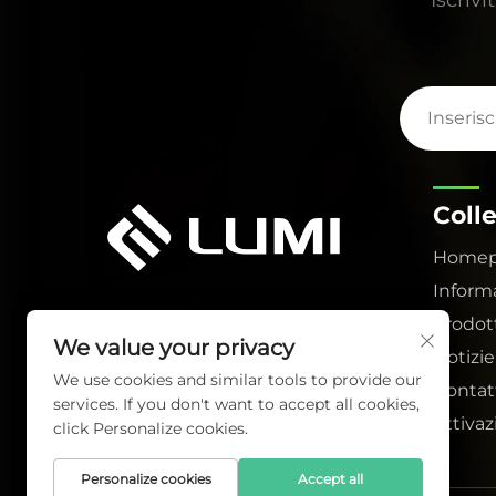
Coll
Home
Inform
Prodot
We value your privacy
Notizie
We use cookies and similar tools to provide our
Contat
services. If you don't want to accept all cookies,
Attiva
click Personalize cookies.
Personalize cookies
Accept all