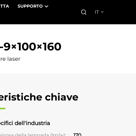
TTA
SUPPORTO
IT
0-9×100×160
re laser
eristiche chiave
cifici dell'industria
minosa della lampada (lm/w);
170