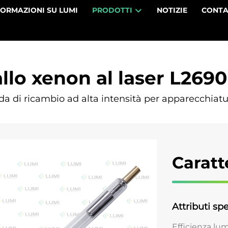
FORMAZIONI SU LUMI
PRODOTTI
NOTIZIE
CONTA
lo xenon al laser L269
 di ricambio ad alta intensità per apparecchiatu
Caratt
Attributi spe
Efficienza lu