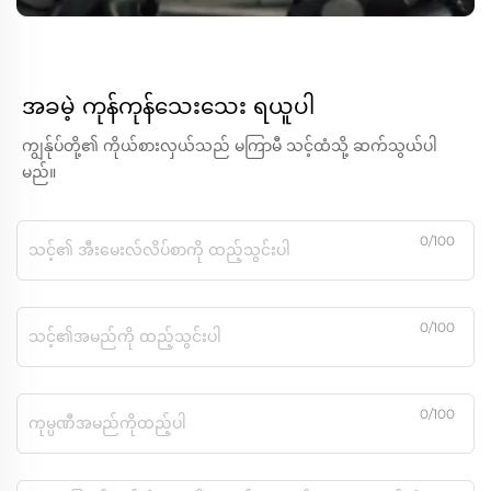
အခမဲ့ ကုန်ကုန်သေးသေး ရယူပါ
ကျွန်ုပ်တို့၏ ကိုယ်စားလှယ်သည် မကြာမီ သင့်ထံသို့ ဆက်သွယ်ပါ
မည်။
0/100
0/100
0/100