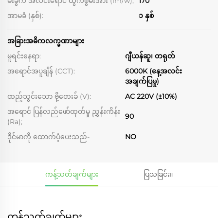
မီးခွက် အလင်းရောင် ထွက်စွမ်းအား (lm/w);
170
အာမခံ (နှစ်):
၁ နှစ်
အခြားအဓိကလက္ခဏာများ
မူရင်းနေရာ:
ဂျီယန်ဆူ၊ တရုတ်
အရောင်အပူချိန် (CCT):
6000K (နေ့အလင်း
အချက်ပြမှု)
ထည့်သွင်းသော ဗို့တေးခ် (V):
AC 220V (±10%)
အရောင် ပြန်လည်ဖော်ထုတ်မှု ညွှန်းကိန်း
90
(Ra);
ဒိုင်မာကို ထောက်ပံ့ပေးသည်-
NO
ကန့်သတ်ချက်များ
ပြသခြင်း။
ကန့်သတ်ချက်များ