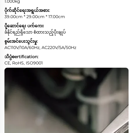
1.000kg
ပိုက်ဆိုင်ရေးအရွယ်အစား:
39.00cm * 29.00cm * 17.00cm
ပို့ဆောင်ရေး ပက်ကေး
ခံနိုင်ရည်ရှိသော စံထားသည့်ပိုးချုပ်
စွမ်းအင်ပေးသွင်းမှု:
AC110V/10A/60Hz, AC220V/5A/50Hz
သိပ္ပံစertification:
CE, RoHS, ISO9001