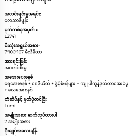
အလင်းရင်းမူအရင်း:
လေဆာဇီနွန်း
မုတ်တစ်ခုအမှတ်：
L2741
မီးလုံးအရွယ်အစား-
7*100*167 မီလီမီတာ
အားရင်းမြစ်:
အင်တင်စီးမှု
အအေးပေးစနစ်
ရေအေးစနစ် + ရေဒီယိတ် + ဒွိပုံစံဖန်များ + ကျူပါကွန်ဒုတ်တာအေးခဲမှု
+ လေအေးစနစ်
တံဆိပ်နှင့် မှတ်ပုံတင်ပြီး
Lumi
အမျိုးအစား ဆက်လုပ်ထားပါ
2 အမျိုးအစား
ပိုးချုပ်အလေးချိန်-