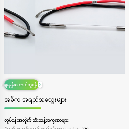
စျေးနှုန်းကောက်ယူရန်
အဓိက အရည်အသွေးများ
လုပ်ငန်းအလိုက် သီးသန့်လက္ခဏာများ