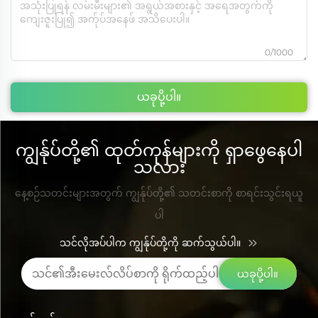
0/1000
ယခုပို့ပါ။
ကျွန်ုပ်တို့၏ ထုတ်ကုန်များကို ရှာဖွေနေပါ
သလား
နေ့စဉ်သတင်းများအတွက် ကျွန်ုပ်တို့၏ သတင်းစာကို စာရင်းသွင်းရယူ
ပါ
သင်လိုအပ်ပါက ကျွန်ုပ်တို့ကို ဆက်သွယ်ပါ။
ယခုပို့ပါ။