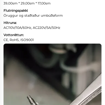
39,00sm * 29,00sm * 17,00sm
Flutningspakki
Öruggur og staðlaður umbúðaform
Hitruna:
AC110V/10A/60Hz, AC220V/5A/50Hz
Vottoréttun:
CE, RoHS, ISO9001