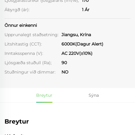
Ljósgjafasturður ljósgjafans (lm/w);
170
Ábyrgð (ár):
1 Ár
Önnur einkenni
Upprunalegt staðsetning:
Jiangsu, Krína
Litshitastig (CCT):
6000K(Dagur Alert)
Inntaksspenna (V):
AC 220V(±10%)
Ljósgæða stuðull (Ra);
90
Stuðningur við dimmar:
NO
Breytur
Sýna
Breytur