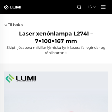
IS
Til baka
Laser xenónlampa L2741 –
7×100×167 mm
Skiptiljósapera mikillar lýmisku fyrir lasera falleginda- og
tónlistartæki