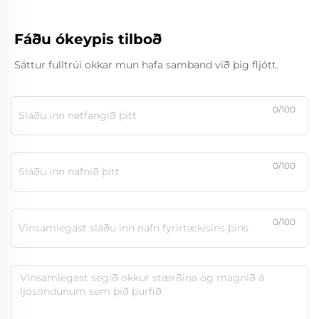
Fáðu ókeypis tilboð
Sáttur fulltrúi okkar mun hafa samband við þig fljótt.
0/100
0/100
0/100