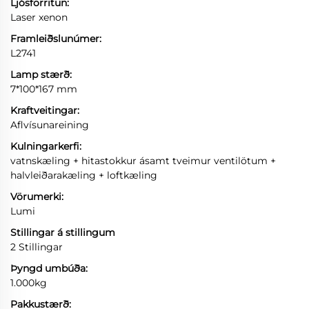
Ljósforritun:
Laser xenon
Framleiðslunúmer:
L2741
Lamp stærð:
7*100*167 mm
Kraftveitingar:
Aflvísunareining
Kulningarkerfi:
vatnskæling + hitastokkur ásamt tveimur ventilötum +
halvleiðarakæling + loftkæling
Vörumerki:
Lumi
Stillingar á stillingum
2 Stillingar
Þyngd umbúða:
1.000kg
Pakkustærð: