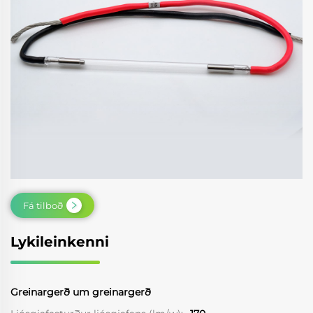
Fá tilboð
Lykileinkenni
Greinargerð um greinargerð