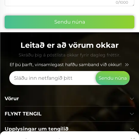
0/1000
Sendu núna
Leitað er að vörum okkar
Skráðu þig á póstlista okkar fyrir dagleg fréttir.
Ef þú þarft, vinsamlegast hafðu samband við okkur!
Sendu núna
Vörur
FLYNT TENGIL
Upplysingar um tengilið