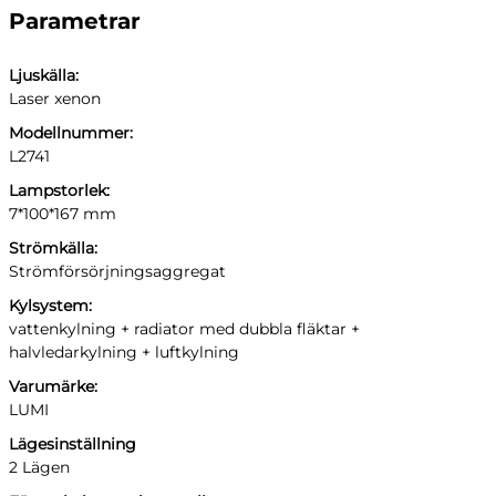
Parametrar
Ljuskälla:
Laser xenon
Modellnummer:
L2741
Lampstorlek:
7*100*167 mm
Strömkälla:
Strömförsörjningsaggregat
Kylsystem:
vattenkylning + radiator med dubbla fläktar +
halvledarkylning + luftkylning
Varumärke:
LUMI
Lägesinställning
2 Lägen