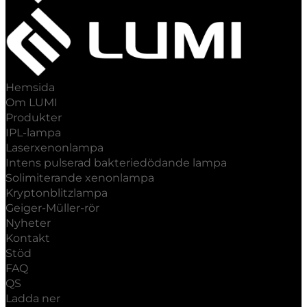
Hemsida
Om LUMI
Produkter
IPL-lampa
Laserxenonlampa
Intens pulserad bakteriedödande lampa
Solimiterande xenonlampa
Kryptonblitzlampa
Geiger-Müller-rör
Nyheter
Kontakt
Stöd
FAQ
QS
Ladda ner