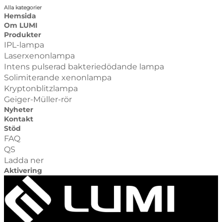
Alla kategorier
Hemsida
Om LUMI
Produkter
IPL-lampa
Laserxenonlampa
Intens pulserad bakteriedödande lampa
Solimiterande xenonlampa
Kryptonblitzlampa
Geiger-Müller-rör
Nyheter
Kontakt
Stöd
FAQ
QS
Ladda ner
Aktivering