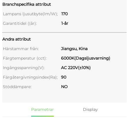
Branchspecifika attribut
Lampans ljusutbyte(lm/W);
170
Garantitidel ((år):
1-år
Andra attribut
Härstammar från:
Jiangsu, Kina
Färgtemperatur (cct):
6000K(Dagsljusvarning)
Ingångsspanning(V):
AC 220V(±10%)
Färgåtergivningsindex(Ra);
90
Stöddämpare:
NO
Parametrar
Display