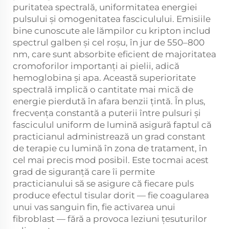
puritatea spectrală, uniformitatea energiei
pulsului și omogenitatea fasciculului. Emisiile
bine cunoscute ale lămpilor cu kripton includ
spectrul galben și cel roșu, în jur de 550–800
nm, care sunt absorbite eficient de majoritatea
cromoforilor importanți ai pielii, adică
hemoglobina și apa. Această superioritate
spectrală implică o cantitate mai mică de
energie pierdută în afara benzii țintă. În plus,
frecvența constantă a puterii între pulsuri și
fasciculul uniform de lumină asigură faptul că
practicianul administrează un grad constant
de terapie cu lumină în zona de tratament, în
cel mai precis mod posibil. Este tocmai acest
grad de siguranță care îi permite
practicianului să se asigure că fiecare puls
produce efectul tisular dorit — fie coagularea
unui vas sanguin fin, fie activarea unui
fibroblast — fără a provoca leziuni țesuturilor