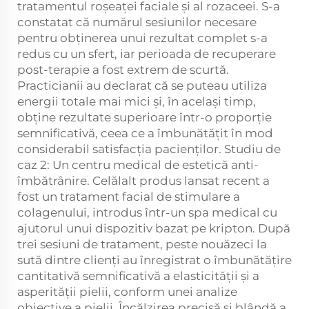
tratamentul roșeaței faciale și al rozaceei. S-a
constatat că numărul sesiunilor necesare
pentru obținerea unui rezultat complet s-a
redus cu un sfert, iar perioada de recuperare
post-terapie a fost extrem de scurtă.
Practicianii au declarat că se puteau utiliza
energii totale mai mici și, în același timp,
obține rezultate superioare într-o proporție
semnificativă, ceea ce a îmbunătățit în mod
considerabil satisfacția pacienților. Studiu de
caz 2: Un centru medical de estetică anti-
îmbătrânire. Celălalt produs lansat recent a
fost un tratament facial de stimulare a
colagenului, introdus într-un spa medical cu
ajutorul unui dispozitiv bazat pe kripton. După
trei sesiuni de tratament, peste nouăzeci la
sută dintre clienți au înregistrat o îmbunătățire
cantitativă semnificativă a elasticității și a
asperității pielii, conform unei analize
obiective a pielii. Încălzirea precisă și blândă a