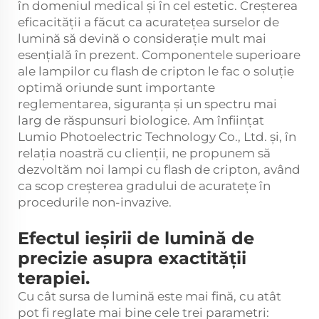
în domeniul medical și în cel estetic. Creșterea
eficacității a făcut ca acuratețea surselor de
lumină să devină o considerație mult mai
esențială în prezent. Componentele superioare
ale lampilor cu flash de cripton le fac o soluție
optimă oriunde sunt importante
reglementarea, siguranța și un spectru mai
larg de răspunsuri biologice. Am înființat
Lumio Photoelectric Technology Co., Ltd. și, în
relația noastră cu clienții, ne propunem să
dezvoltăm noi lampi cu flash de cripton, având
ca scop creșterea gradului de acuratețe în
procedurile non-invazive.
Efectul ieșirii de lumină de
precizie asupra exactității
terapiei.
Cu cât sursa de lumină este mai fină, cu atât
pot fi reglate mai bine cele trei parametri: