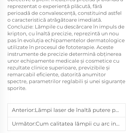
reprezentat o experiență plăcută, fără
perioadă de convalescență, constituind astfel
o caracteristică atrăgătoare imediată.
Concluzie: Lămpile cu descărcare în impuls de
kripton, cu înaltă precizie, reprezintă un nou
pas în evoluția echipamentelor dermatologice
utilizate în procesul de fototerapie. Aceste
instrumente de precizie determină obținerea
unor echipamente medicale și cosmetice cu
rezultate clinice superioare, previzibile și
remarcabil eficiente, datorită anumitor
spectre, parametrilor reglabili și unei siguranțe
sporite.
Anterior:
Lămpi laser de înaltă putere pentru echipamente estetice profesionale
Următor:
Cum calitatea lămpii cu arc influențează eficacitatea tratamentelor IPL