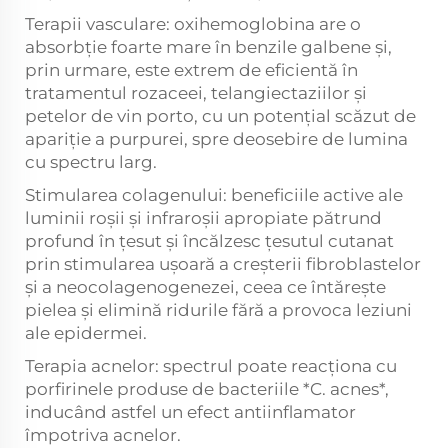
Terapii vasculare: oxihemoglobina are o
absorbție foarte mare în benzile galbene și,
prin urmare, este extrem de eficientă în
tratamentul rozaceei, telangiectaziilor și
petelor de vin porto, cu un potențial scăzut de
apariție a purpurei, spre deosebire de lumina
cu spectru larg.
Stimularea colagenului: beneficiile active ale
luminii roșii și infraroșii apropiate pătrund
profund în țesut și încălzesc țesutul cutanat
prin stimularea ușoară a creșterii fibroblastelor
și a neocolagenogenezei, ceea ce întărește
pielea și elimină ridurile fără a provoca leziuni
ale epidermei.
Terapia acnelor: spectrul poate reacționa cu
porfirinele produse de bacteriile *C. acnes*,
inducând astfel un efect antiinflamator
împotriva acnelor.