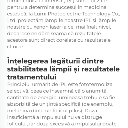
lumină pulsată intensă (IPL) sunt utilizate
pentru a determina succesul în medicina
estetică; la Lumi Photoelectric Technology Co.,
Ltd. proiectăm lămpile noastre IPL și lămpile
noastre cu xenon laser la cel mai înalt nivel,
deoarece ne dăm seama că rezultatele
acestora sunt direct corelate cu rezultatele
clinice.
Înțelegerea legăturii dintre
stabilitatea lămpii și rezultatele
tratamentului
Principiul urmărit de IPL este fototermoliza
selectivă, ceea ce înseamnă că o anumită
cantitate de energie luminoasă trebuie să fie
absorbită de un țintă specifică (de exemplu,
melanina dintr-un folicul pilos). Doza
insuficientă a impulsului nu va distruge
foliculul, iar doza excesivă a impulsului poate