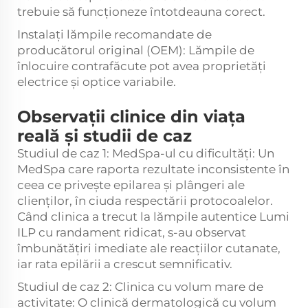
trebuie să funcționeze întotdeauna corect.
Instalați lămpile recomandate de
producătorul original (OEM): Lămpile de
înlocuire contrafăcute pot avea proprietăți
electrice și optice variabile.
Observații clinice din viața
reală și studii de caz
Studiul de caz 1: MedSpa-ul cu dificultăți: Un
MedSpa care raporta rezultate inconsistente în
ceea ce privește epilarea și plângeri ale
clienților, în ciuda respectării protocoalelor.
Când clinica a trecut la lămpile autentice Lumi
ILP cu randament ridicat, s-au observat
îmbunătățiri imediate ale reacțiilor cutanate,
iar rata epilării a crescut semnificativ.
Studiul de caz 2: Clinica cu volum mare de
activitate: O clinică dermatologică cu volum