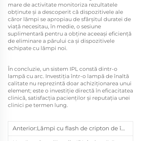
mare de activitate monitoriza rezultatele
obținute și a descoperit că dispozitivele ale
căror lămpi se apropiau de sfârșitul duratei de
viață necesitau, în medie, o sesiune
suplimentară pentru a obține aceeași eficiență
de eliminare a părului ca și dispozitivele
echipate cu lămpi noi.
În concluzie, un sistem IPL constă dintr-o
lampă cu arc. Investiția într-o lampă de înaltă
calitate nu reprezintă doar achiziționarea unui
element; este o investiție directă în eficacitatea
clinică, satisfacția pacienților și reputația unei
clinici pe termen lung.
Anterior:
Lămpi cu flash de cripton de înaltă precizie pentru dispozitive medicale și cosmetice