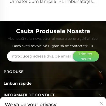
Următor:
Cum lămpile IPL îmbunătățesc rezultatele epilării și ale reînnoirii pielii
Cauta Produsele Noastre
Abonează-te la newsletter-ul nostru pentru știri zilnice.
Dacă aveți nevoie, vă rugăm să ne contactați!
Trimiteți
acum
PRODUSE
Linkuri rapide
INFORMAȚII DE CONTACT
We value your privacy