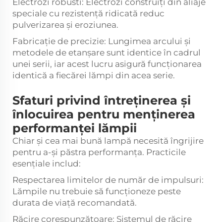
Electrozi robusti: Electrozi construiți din aliaje
speciale cu rezistență ridicată reduc
pulverizarea și eroziunea.
Fabricație de precizie: Lungimea arcului și
metodele de etanșare sunt identice în cadrul
unei serii, iar acest lucru asigură funcționarea
identică a fiecărei lămpi din acea serie.
Sfaturi privind întreținerea și
înlocuirea pentru menținerea
performanței lămpii
Chiar și cea mai bună lampă necesită îngrijire
pentru a-și păstra performanța. Practicile
esențiale includ:
Respectarea limitelor de număr de impulsuri:
Lămpile nu trebuie să funcționeze peste
durata de viață recomandată.
Răcire corespunzătoare: Sistemul de răcire