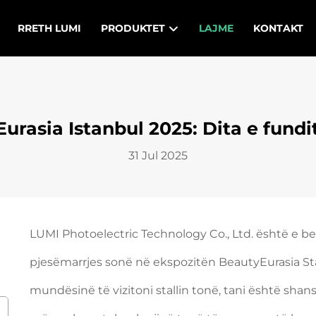
RRETH LUMI
PRODUKTET
LAJME
KONTAKT
rasia Istanbul 2025: Dita e fundit
31 Jul 2025
LUMI Photoelectric Technology Co., Ltd. është e befa
pjesëmarrjes sonë në ekspozitën BeautyEurasia St
mundësinë të vizitoni stallin tonë, tani është shan