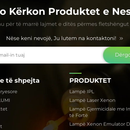
o Kërkon Produktet e Ne
 për të marrë lajmet e ditës përmes fletshëngut
Nëse keni nevojë, Ju lutem na kontaktoni!
Dërgo
je të shpejta
PRODUKTET
kryesore
Lampë IPL
LUMI
Lampë Laser Xenon
tet
Lampë Gjermicidale me I
të Fortë
Lampë Xenon Emulator Die
t