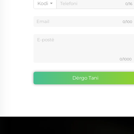
Kodi
0/16
0/100
0/1000
Dërgo Tani