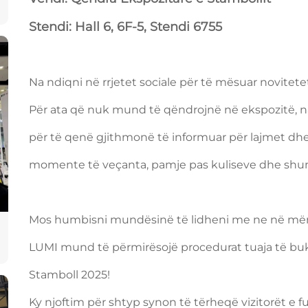
Stendi: Hall 6, 6F-5, Stendi 6755
Na ndiqni në rrjetet sociale për të mësuar novitete
Për ata që nuk mund të qëndrojnë në ekspozitë, 
për të qenë gjithmonë të informuar për lajmet dhe
momente të veçanta, pamje pas kuliseve dhe shumë 
Mos humbisni mundësinë të lidheni me ne në mënyr
LUMI mund të përmirësojë procedurat tuaja të buku
Stamboll 2025!
Ky njoftim për shtyp synon të tërheqë vizitorët e f