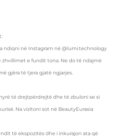
t:
na ndiqni në Instagram në @lumi.technology
 zhvillimet e fundit tona. Ne do të ndajmë
gjëra të tjera gjatë ngjarjes.
ë të drejtpërdrejtë dhe të zbuloni se si
risë. Na vizitoni sot në BeautyEurasia
undit të ekspozitës dhe i inkurajon ata që