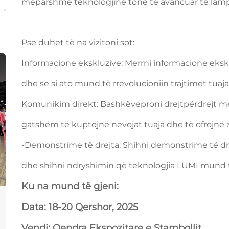
mëparshme teknologjinë tonë të avancuar të lamp
Pse duhet të na vizitoni sot:
Informacione ekskluzive: Merrni informacione eksk
dhe se si ato mund të rrevolucioniin trajtimet tuaja
Komunikim direkt: Bashkëveproni drejtpërdrejt me 
gatshëm të kuptojnë nevojat tuaja dhe të ofrojnë z
-Demonstrime të drejta: Shihni demonstrime të dr
dhe shihni ndryshimin që teknologjia LUMI mund t
Ku na mund të gjeni:
Data: 18-20 Qershor, 2025
Vendi: Qendra Ekspozitare e Stambollit