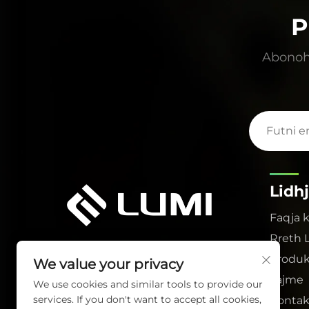
P
Abonohu
Lidh
Faqja 
Rreth 
Produk
We value your privacy
Lajme
We use cookies and similar tools to provide our
services. If you don't want to accept all cookies,
Kontak