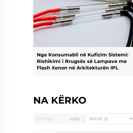
Nga Konsumabli në Kufizim Sistemi:
Rishikimi i Rrugsës së Lampave me
Flash Xenon në Arkitekturën IPL
NA KËRKO
Vendi yt
0/100