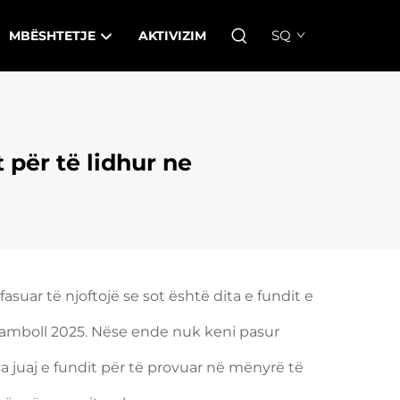
SQ
MBËSHTETJE
AKTIVIZIM
 për të lidhur ne
suar të njoftojë se sot është dita e fundit e
amboll 2025. Nëse ende nuk keni pasur
sa juaj e fundit për të provuar në mënyrë të