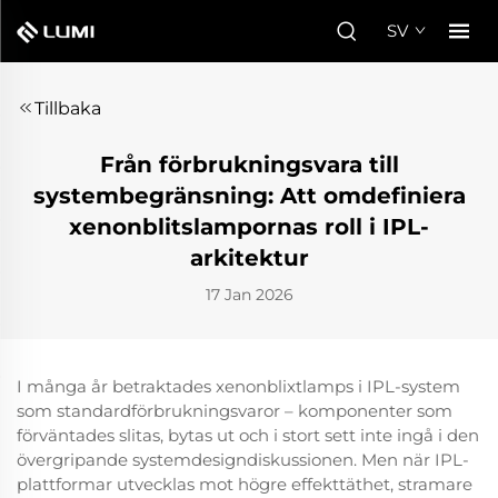
SV
Tillbaka
Från förbrukningsvara till
systembegränsning: Att omdefiniera
xenonblitslampornas roll i IPL-
arkitektur
17 Jan 2026
I många år betraktades xenonblixtlamps i IPL-system
som standardförbrukningsvaror – komponenter som
förväntades slitas, bytas ut och i stort sett inte ingå i den
övergripande systemdesigndiskussionen. Men när IPL-
plattformar utvecklas mot högre effekttäthet, stramare