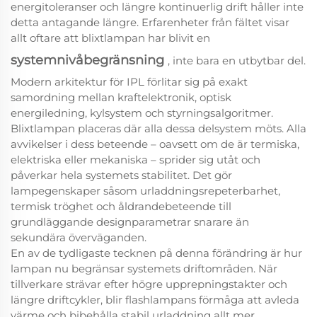
energitoleranser och längre kontinuerlig drift håller inte
detta antagande längre. Erfarenheter från fältet visar
allt oftare att blixtlampan har blivit en
systemnivåbegränsning
, inte bara en utbytbar del.
Modern arkitektur för IPL förlitar sig på exakt
samordning mellan kraftelektronik, optisk
energiledning, kylsystem och styrningsalgoritmer.
Blixtlampan placeras där alla dessa delsystem möts. Alla
avvikelser i dess beteende – oavsett om de är termiska,
elektriska eller mekaniska – sprider sig utåt och
påverkar hela systemets stabilitet. Det gör
lampegenskaper såsom urladdningsrepeterbarhet,
termisk tröghet och åldrandebeteende till
grundläggande designparametrar snarare än
sekundära överväganden.
En av de tydligaste tecknen på denna förändring är hur
lampan nu begränsar systemets driftområden. När
tillverkare strävar efter högre upprepningstakter och
längre driftcykler, blir flashlampans förmåga att avleda
värme och bibehålla stabil urladdning allt mer