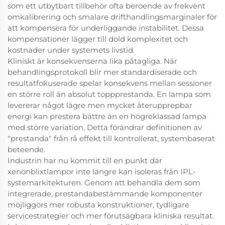
som ett utbytbart tillbehör ofta beroende av frekvent
omkalibrering och smalare drifthandlingsmarginaler för
att kompensera för underliggande instabilitet. Dessa
kompensationer lägger till dold komplexitet och
kostnader under systemets livstid.
Kliniskt är konsekvenserna lika påtagliga. När
behandlingsprotokoll blir mer standardiserade och
resultatfokuserade spelar konsekvens mellan sessioner
en större roll än absolut toppprestanda. En lampa som
levererar något lägre men mycket återupprepbar
energi kan prestera bättre än en högreklassad lampa
med större variation. Detta förändrar definitionen av
"prestanda" från rå effekt till kontrollerat, systembaserat
beteende.
Industrin har nu kommit till en punkt där
xenonblixtlampor inte längre kan isoleras från IPL-
systemarkitekturen. Genom att behandla dem som
integrerade, prestandabestämmande komponenter
möjliggörs mer robusta konstruktioner, tydligare
servicestrategier och mer förutsägbara kliniska resultat.