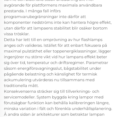
avgörande för plattformens maximala användbara
prestanda. I många fall införs
programvarubegränsningar inte därför att
komponenter nedströms inte kan hantera högre effekt,
utan därför att lampaens stabilitet blir osäker bortom
vissa trösklar.
Detta har lett till en omprövning av hur flashlamps
anges och valideras. Istället för att enbart fokusera på
maximal pulstäthet eller toppenergiklassningar, lägger
ingenjörer nu större vikt vid hur lampans effekt beter
sig över tid, temperatur och driftsregimer. Parametrar
såsom energiförsvagningsslut, bågstabilitet under
pågående belastning och känslighet för termisk
ackumulering utvärderas nu tillsammans med
traditionella mått.
Konsekvenserna sträcker sig till tillverknings- och
servicemodeller. System byggda kring lampor med
förutsägbar funktion kan behålla kalibreringen längre,
minska variation i fält och förenkla underhållsplanering.
Å andra sidan är arkitekturer som betraktar lampan