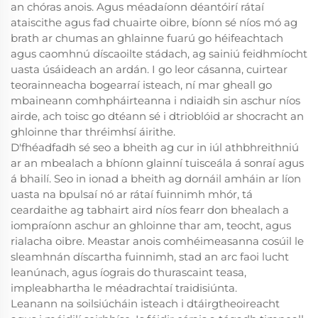
an chóras anois. Agus méadaíonn déantóirí rátaí
ataiscithe agus fad chuairte oibre, bíonn sé níos mó ag
brath ar chumas an ghlainne fuarú go héifeachtach
agus caomhnú díscaoilte stádach, ag sainiú feidhmíocht
uasta úsáideach an ardán. I go leor cásanna, cuirtear
teorainneacha bogearraí isteach, ní mar gheall go
mbaineann comhpháirteanna i ndiaidh sin aschur níos
airde, ach toisc go dtéann sé i dtrioblóid ar shocracht an
ghloinne thar thréimhsí áirithe.
D'fhéadfadh sé seo a bheith ag cur in iúl athbhreithniú
ar an mbealach a bhíonn glainní tuisceála á sonraí agus
á bhailí. Seo in ionad a bheith ag dornáil amháin ar líon
uasta na bpulsaí nó ar rátaí fuinnimh mhór, tá
ceardaithe ag tabhairt aird níos fearr don bhealach a
iompraíonn aschur an ghloinne thar am, teocht, agus
rialacha oibre. Meastar anois comhéimeasanna cosúil le
sleamhnán díscartha fuinnimh, stad an arc faoi lucht
leanúnach, agus íograis do thurascaint teasa,
impleabhartha le méadrachtaí traidisiúnta.
Leanann na soilsiúcháin isteach i dtáirgtheoireacht