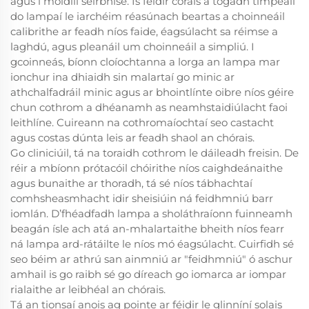
agus i móidilí seirbhíse. Is féidir córais a tógadh timpeall
do lampaí le iarchéim réasúnach beartas a choinneáil
calibrithe ar feadh níos faide, éagsúlacht sa réimse a
laghdú, agus pleanáil um choinneáil a simpliú. I
gcoinneás, bíonn cloíochtanna a lorga an lampa mar
ionchur ina dhiaidh sin malartaí go minic ar
athchalfadráil minic agus ar bhointlínte oibre níos géire
chun cothrom a dhéanamh as neamhstaidiúlacht faoi
leithlíne. Cuireann na cothromaíochtaí seo castacht
agus costas dúnta leis ar feadh shaol an chórais.
Go cliniciúil, tá na toraidh cothrom le dáileadh freisin. De
réir a mbíonn prótacóil chóirithe níos caighdeánaithe
agus bunaithe ar thoradh, tá sé níos tábhachtaí
comhsheasmhacht idir sheisiúin ná feidhmniú barr
iomlán. D’fhéadfadh lampa a sholáthraíonn fuinneamh
beagán ísle ach atá an-mhalartaithe bheith níos fearr
ná lampa ard-rátáilte le níos mó éagsúlacht. Cuirfidh sé
seo béim ar athrú san ainmniú ar "feidhmniú" ó aschur
amhail is go raibh sé go díreach go iomarca ar iompar
rialaithe ar leibhéal an chórais.
Tá an tionsaí anois ag pointe ar féidir le glinníní solais