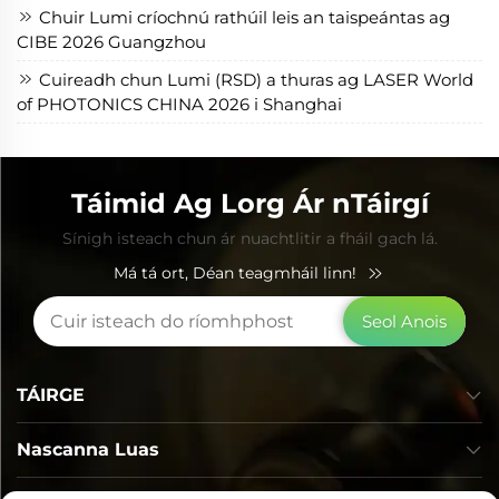
Chuir Lumi críochnú rathúil leis an taispeántas ag
CIBE 2026 Guangzhou
Cuireadh chun Lumi (RSD) a thuras ag LASER World
of PHOTONICS CHINA 2026 i Shanghai
Táimid Ag Lorg Ár nTáirgí
Sínigh isteach chun ár nuachtlitir a fháil gach lá.
Má tá ort, Déan teagmháil linn!
Seol Anois
TÁIRGE
Nascanna Luas