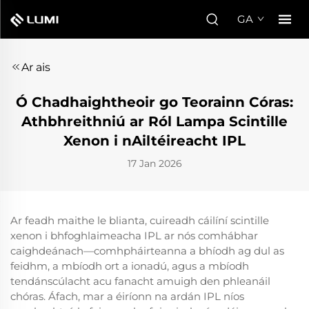
GA
Ar ais
Ó Chadhaightheoir go Teorainn Córas:
Athbhreithniú ar Ról Lampa Scintille
Xenon i nAiltéireacht IPL
17 Jan 2026
Ar feadh maithe le blianta, cuireadh cáilíní scintille
xenon i bhfoghlaimeacha IPL ar nós comhábhar
caighdeánach—comhpháirteanna a bhíodh ag dul as
feidhm, a mbíodh ort a ionadú, agus a mbíodh
tendánscúlacht acu fanacht amuigh den phleanáil
chóras. Áfach, mar a éiríonn na ardán IPL níos