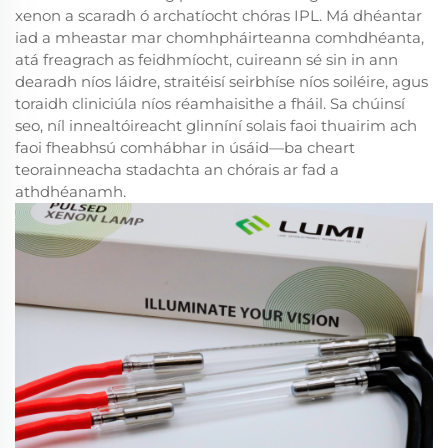
xenon a scaradh ó archatíocht chóras IPL. Má dhéantar
iad a mheastar mar chomhpháirteanna comhdhéanta,
atá freagrach as feidhmíocht, cuireann sé sin in ann
dearadh níos láidre, straitéisí seirbhíse níos soiléire, agus
toraidh cliniciúla níos réamhaisithe a fháil. Sa chúinsí
seo, níl innealtóireacht glinníní solais faoi thuairim ach
faoi fheabhsú comhábhar in úsáid—ba cheart
teorainneacha stadachta an chórais ar fad a
athdhéanamh.