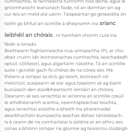
cumhachtaí, le fainneacha fuinnimh níos déine, agus le
gníomhaíocht leanúnach faide, níl an domhan sin ag
cur leis an méid atá uainn. Taispeántar go ginearálta ón
srianc
taithí go bhfuil an scintille á dhéanamh ina
leibhéil an chórais
, ní hamháin chomh cuid ina
féidir a ionadú.
Braitheann foghlaimeacha nua-aimseartha IPL ar cho-
obair cruinn idir leictreonachas cumhachta, seachadadh
optúil, cóilíteoirí, agus algartaim rialaithe. Tá an scintille
suite i gcroílár gach fo-chóras de na córais seo. Má
théann a iompar as stró, go teoch, leictreach nó
meicniúil, scaipeann sé siar agus tosaíonn sé ag baint
bunúsach den staidbheartacht iomláin an chórais.
Déanann sé seo iarrachtaí ar airíonna an scintille cosúil
le athdhéanamh scartha, neamhspleáchas teochta,
agus iarrachtaí aoisithe a bheith ina pharamadaí
dearbhúcháin bunúsacha seachas ábhair tánaisteach.
Is é ceann de na comharlataí is soiléire ar an athrú seo
conas a bhíonn iompar na gloinne ag teorannú clúdaigh