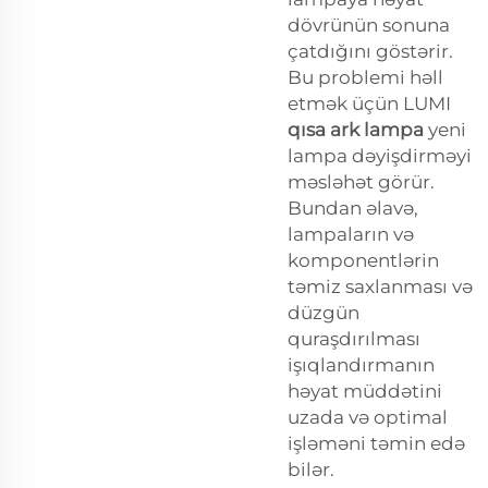
dövrünün sonuna
çatdığını göstərir.
Bu problemi həll
etmək üçün LUMI
qısa ark lampa
yeni
lampa dəyişdirməyi
məsləhət görür.
Bundan əlavə,
lampaların və
komponentlərin
təmiz saxlanması və
düzgün
quraşdırılması
işıqlandırmanın
həyat müddətini
uzada və optimal
işləməni təmin edə
bilər.