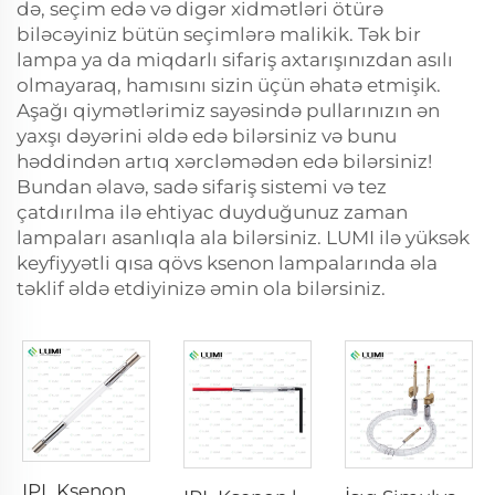
də, seçim edə və digər xidmətləri ötürə
biləcəyiniz bütün seçimlərə malikik. Tək bir
lampa ya da miqdarlı sifariş axtarışınızdan asılı
olmayaraq, hamısını sizin üçün əhatə etmişik.
Aşağı qiymətlərimiz sayəsində pullarınızın ən
yaxşı dəyərini əldə edə bilərsiniz və bunu
həddindən artıq xərcləmədən edə bilərsiniz!
Bundan əlavə, sadə sifariş sistemi və tez
çatdırılma ilə ehtiyac duyduğunuz zaman
lampaları asanlıqla ala bilərsiniz. LUMI ilə yüksək
keyfiyyətli qısa qövs ksenon lampalarında əla
təklif əldə etdiyinizə əmin ola bilərsiniz.
IPL Ksenon Lampası P1640 – 7×47×110 mm