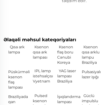
təqdim edir.
Əlaqəli məhsul kateqoriyaları
Qısa ark
Ksenon
Ksenon
Ksenon
lampa
qısa ark
flaş boru
qısa arklu
lampası
Cənubi
lampu
Koreya
Braziliya
IPL lamp
YAG laser
Püskürməli
Pulsasiyalı
istehsalçısı
lampası
ksenon
lazer işığı
Vyetnam
Braziliya
flaş
lampası
Pulsed
Güclü
Braziliyada
İşıqlandırma
ksenon
impulslu
qan
lampası