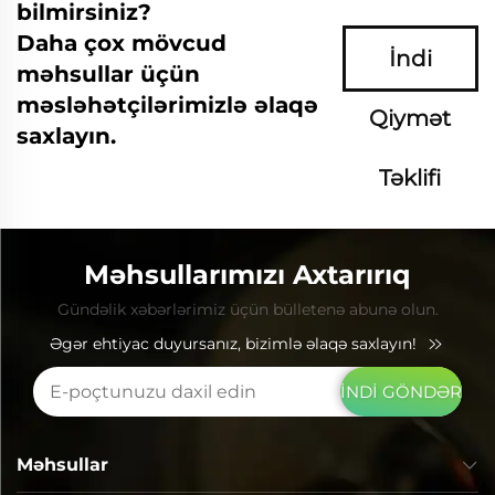
bilmirsiniz?
Daha çox mövcud
İndi
məhsullar üçün
məsləhətçilərimizlə əlaqə
Qiymət
saxlayın.
Təklifi
Soruşun
Məhsullarımızı Axtarırıq
Gündəlik xəbərlərimiz üçün bülletenə abunə olun.
Əgər ehtiyac duyursanız, bizimlə əlaqə saxlayın!
İNDİ GÖNDƏR
Məhsullar