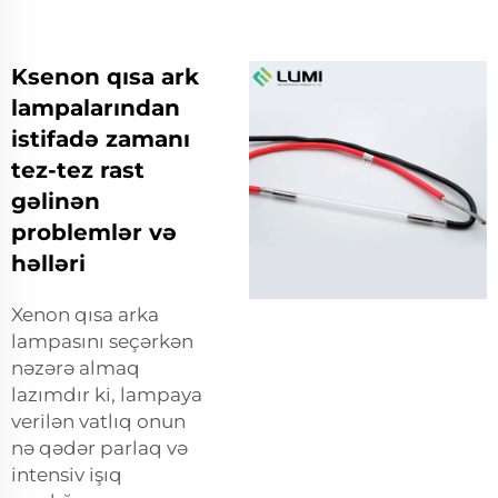
Ksenon qısa ark
lampalarından
istifadə zamanı
tez-tez rast
gəlinən
problemlər və
həlləri
Xenon qısa arka
lampasını seçərkən
nəzərə almaq
lazımdır ki, lampaya
verilən vatlıq onun
nə qədər parlaq və
intensiv işıq