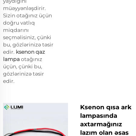
yaydığını
müəyyənləşdirir.
Sizin otağınız üçün
doğru vatlıq
miqdarını
seçməlisiniz, çünki
bu, gözlərinizə təsir
edir.
ksenon qaz
lampa
otağınız
üçün, çünki bu,
gözlərinizə təsir
edir.
Ksenon qısa ark
lampasında
axtarmağınız
lazım olan əsas