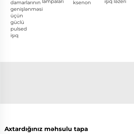
lampaları
işıq ləzeri
damarlarının
ksenon
genişlənməsi
üçün
güclü
pulsed
işıq
Axtardığınız məhsulu tapa