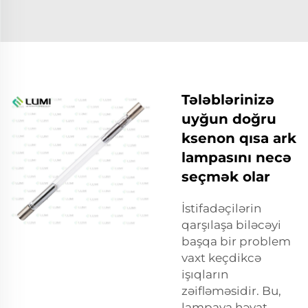
Tələblərinizə
uyğun doğru
ksenon qısa ark
lampasını necə
seçmək olar
İstifadəçilərin
qarşılaşa biləcəyi
başqa bir problem
vaxt keçdikcə
işıqların
zəifləməsidir. Bu,
lampaya həyat