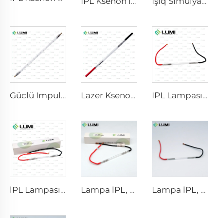
IPL Ksenon lampası P1541 – 9×45×100 mm
İşıq Simulyatoru Qaz Lampa D1200 – 10×110 mm
Güclü Impuls Germisid Lampa L5590 – 9×250×300 mm
Lazer Ksenon Lampa L2021-7×65×130 mm
IPL Lampası P2021-7×65×130 mm
lPL Lampası P1671 - 7×50×110 mm
Lampa lPL, model 7-60-125 Wire
Lampa lPL, model 7-50-115 Wire