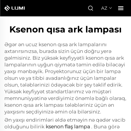
AZ
Ksenon qısa ark lampası
Əgər ən ucuz ksenon qısa ark lampalarını
axtarırsınızsa, burada sizin üçün doğru yerə
gəlmisiniz. Biz yüksək keyfiyyətli ksenon qısa ark
lampalarının uyğun qiymətə təmin edilə biləcəyi
yaxşı mənbəyik. Proyektorunuz üçün bir lampa
olsun və ya tibbi avadanlığınız üçün lampalar
olsun, tələblərinizi ödəyəcək bir şey təklif edirik.
Yüksək keyfiyyət standartlarımız və müştəri
memnuniyyətinə verdiyimiz önəmlə bağlı olaraq,
ksenon qısa ark lampası tələbləriniz üçün ən
yaxşısını seçdiyinizə əmin ola bilərsiniz.
Ən yaxşı endirimləri əldə etməyin nə qədər vacib
olduğunu bilirik
ksenon flaş lampa
. Buna görə