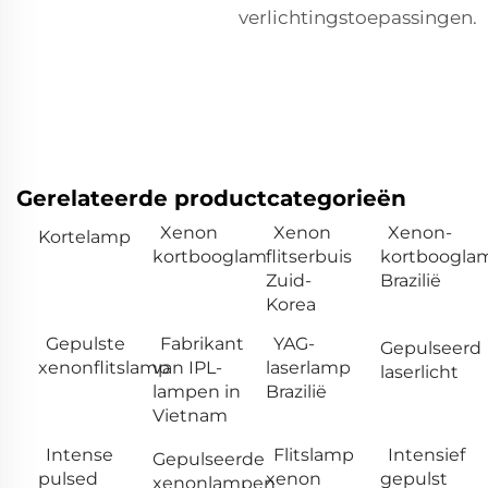
verlichtingstoepassingen.
Gerelateerde productcategorieën
Xenon
Xenon
Xenon-
Kortelamp
kortbooglam
flitserbuis
kortboogla
Zuid-
Brazilië
Korea
Gepulste
Fabrikant
YAG-
Gepulseerd
xenonflitslamp
van IPL-
laserlamp
laserlicht
lampen in
Brazilië
Vietnam
Intense
Flitslamp
Intensief
Gepulseerde
pulsed
xenon
gepulst
xenonlampen