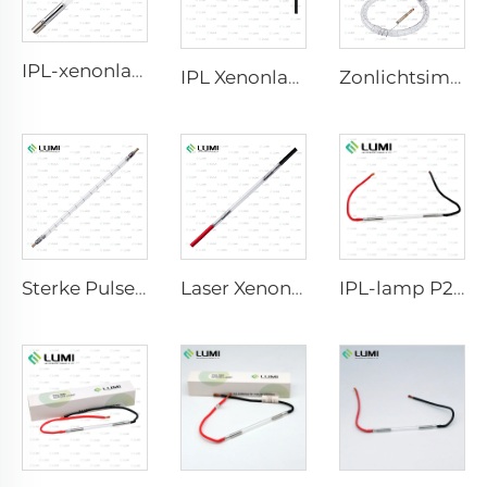
IPL-xenonlamp P1640 – 7×47×110 mm
IPL Xenonlamp P1541 – 9×45×100 mm
Zonlichtsimulator Gaslamp D1200 – 10×110 mm
Sterke Pulse Germicidale Lamp L5590 – 9×250×300 mm
Laser Xenon Lamp L2021-7×65×130 mm
IPL-lamp P2021-7×65×130 mm