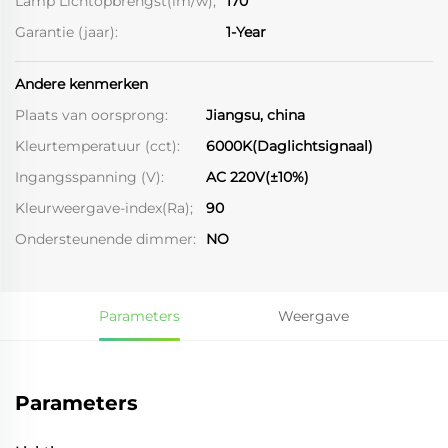
Lamp Lichtopbrengst(lm/w);
170
Garantie (jaar):
1-Year
Andere kenmerken
Plaats van oorsprong:
Jiangsu, china
Kleurtemperatuur (cct):
6000K(Daglichtsignaal)
Ingangsspanning (V):
AC 220V(±10%)
Kleurweergave-index(Ra);
90
Ondersteunende dimmer:
NO
Parameters
Weergave
Parameters