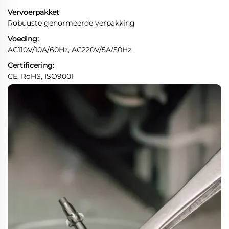
Vervoerpakket
Robuuste genormeerde verpakking
Voeding:
AC110V/10A/60Hz, AC220V/5A/50Hz
Certificering:
CE, RoHS, ISO9001