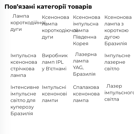
Пов’язані категорії товарів
Лампа
Ксенонова
Ксенонова
Ксенонова
короткодійної
лампа
імпульсна
лампа з
дуги
короткодіючої
лампа
короткою
дуги
Південна
дугою
Корея
Бразилія
Лазерна
Імпульсна
Виробник
Імпульсне
лампа
ксенонова
ламп IPL
лазерне
YAG,
стрічкова
у В'єтнамі
світло
Бразилія
лампа
Лазер
Інтенсивне
Імпульсні
Спалахова
імпульсног
імпульсне
ксенонові
ксенонова
світла
світло для
лампи
лампа
куперозу
Бразилія