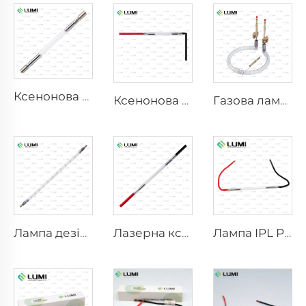
Ксенонова лампа IPL P1640 – 7×47×110 мм
Ксенонова лампа IPL P1541 – 9×45×100 мм
Газова лампа-симулятор сонячного світла D1200 – 10×110 мм
Лампа дезінфектуюча імпульсна L5590 – 9×250×300 мм
Лазерна ксенонова лампа L2021-7×65×130 мм
Лампа IPL P2021-7×65×130 мм