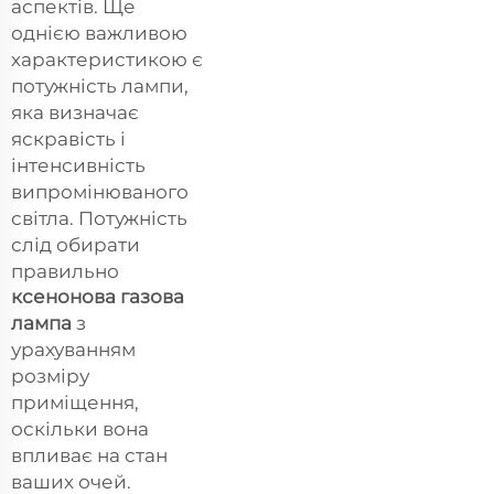
аспектів. Ще
однією важливою
характеристикою є
потужність лампи,
яка визначає
яскравість і
інтенсивність
випромінюваного
світла. Потужність
слід обирати
правильно
ксенонова газова
лампа
з
урахуванням
розміру
приміщення,
оскільки вона
впливає на стан
ваших очей.