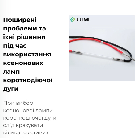
Поширені
проблеми та
їхні рішення
під час
використання
ксенонових
ламп
короткодіючої
дуги
При виборі
ксенонової лампи
короткодіючої дуги
слід врахувати
кілька важливих