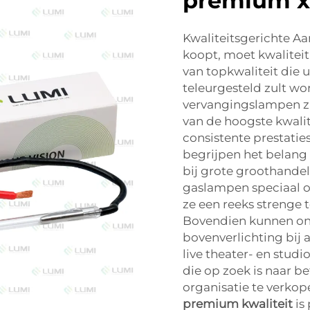
premium 
Kwaliteitsgerichte A
koopt, moet kwaliteit 
van topkwaliteit die 
teleurgesteld zult wo
vervangingslampen z
van de hoogste kwalit
consistente prestatie
begrijpen het belang
bij grote groothand
gaslampen speciaal 
ze een reeks strenge 
Bovendien kunnen on
bovenverlichting bij 
live theater- en stud
die op zoek is naar b
organisatie te verkop
premium kwaliteit
is