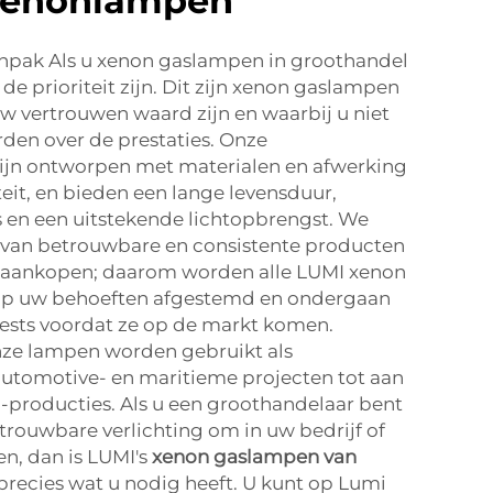
xenonlampen
anpak Als u xenon gaslampen in groothandel
de prioriteit zijn. Dit zijn xenon gaslampen
uw vertrouwen waard zijn en waarbij u niet
rden over de prestaties. Onze
ijn ontworpen met materialen en afwerking
eit, en bieden een lange levensduur,
s en een uitstekende lichtopbrengst. We
 van betrouwbare en consistente producten
elaankopen; daarom worden alle LUMI xenon
op uw behoeften afgestemd en ondergaan
tests voordat ze op de markt komen.
ze lampen worden gebruikt als
automotive- en maritieme projecten tot aan
io-producties. Als u een groothandelaar bent
etrouwbare verlichting om in uw bedrijf of
en, dan is LUMI's
xenon gaslampen van
 precies wat u nodig heeft. U kunt op Lumi