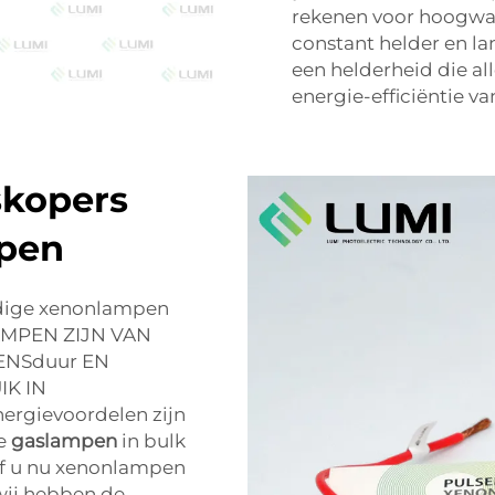
rekenen voor hoogwaa
constant helder en la
een helderheid die al
energie-efficiëntie v
kopers
mpen
rdige xenonlampen
AMPEN ZIJN VAN
VENSduur EN
K IN
rgievoordelen zijn
ie
gaslampen
in bulk
Of u nu xenonlampen
wij hebben de