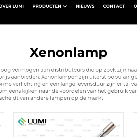
OVER LUMI
PRODUCTEN
NIEUWS
CONTACT
O
Xenonlamp
g vermogen aan distributeurs die op zoek zijn naar o
prijs aanbieden. Xenonlampen zijn uiterst populair ge
me verlichting en een lange levensduur zijn er tal va
m eens kijken naar de voordelen van het gebruik v
cheidt van andere lampen op de markt.