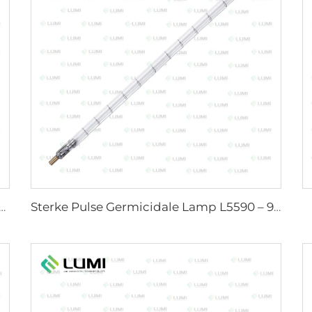
mulator Gaslamp D1200 – 10×110 mm
Sterke Pulse Germicidale Lamp L5590 – 9×250×300 mm