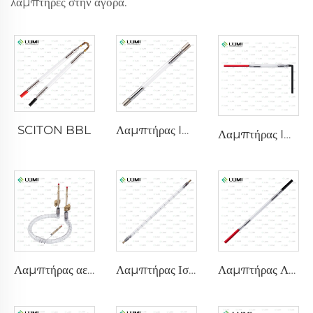
λαμπτήρες στην αγορά.
SCITON BBL
Λαμπτήρας IPL Xenon P1640 – 7×47×110 mm
Λαμπτήρας IPL Ξένου P1541 – 9×45×100 mm
Λαμπτήρας αερίου προσομοιωτή ηλιακού φωτός D1200 – 10×110 mm
Λαμπτήρας Ισχυρού Παλμού για Απολύμανση L5590 – 9×250×300 mm
Λαμπτήρας Λέιζερ Ξένον L2021-7×65×130 mm