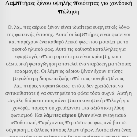
Λαμπτήρες ξένου υψηλής ποιότητας για χονδρική
πώληση
Οι λάμπες αέριου ξένον είναι ιδιαίτερα ευεργετικές λόγω
της φωτεινής έντασης. Αυτοί οι λαμπτήρες είναι φωτεινοί
και παρέχουν ένα καθαρό λευκό φως που μοιάζει με το
φυσικό ηλιακό φως. Αυτό τις καθιστά κατάλληλες για
εφαρμογές όπου η ορατότητα είναι κρίσιμη, και η
εξωτερική φωταγώγηση αποτελεί ένα παράδειγμα τέτοιας
εφαρμογής. Οι λάμπες αέριου ξένον έχουν επίσης
μεγαλύτερη διάρκεια ζωής από τους συνηθισμένους
λαμπτήρες πυρακτώσεως, οπότε δεν χρειάζεται να
αντικαθιστάτε ή να συντηρείτε τα φώτα τόσο συχνά. Αυτή η
μεγάλη διάρκεια τους κάνει μια οικονομική επιλογή για
χονδρέμπορες που χρειάζονται μια αξιόπιστη λύση
φωτισμού. Και
λάμπες αέριου ξένον
είναι ενεργειακά
αποδοτικοί, παρέχοντας περισσότερο φως ανά βατ σε
σύγκριση με άλλους τύπους λαμπτήρων. Αυτός είναι ένας
«πιο πράσινος» τρόπος να δημιουργήσετε φωτισμό στο