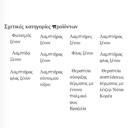
Σχετικές κατηγορίες προϊόντων
Φωτισμός
Λαμπτήρας
Λαμπτήρες
Λαμπτήρας
ξένον
ξένον
ξένου
ξένου
Λαμπίδα
Φλας ξένου
Λαμπτήρας
Λαμπτήρας
Ξενον
ξένον
φλας ξένου
Θεραπεία
Θεραπεία
Λαμπτήρας
Λαμπτήρας
σύσφιξης
αναπλάσεως
φλας ξένον
σύντομου
δέρματος με
δέρματος με
τόξου
έντονο
λέιζερ Νότια
παλμικό
Κορέα
φως
Βραζιλία