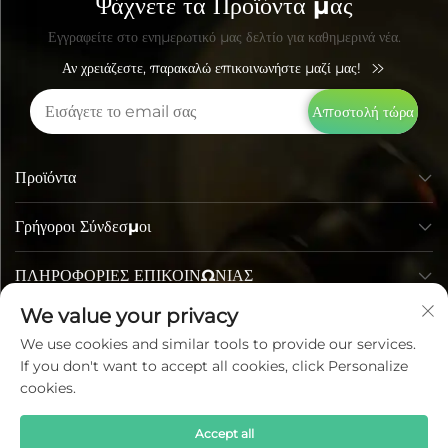
Ψάχνετε τα Προϊόντα μας
Εγγραφείτε στο ενημερωτικό μας δελτίο για καθημερινά νέα.
Αν χρειάζεστε, παρακαλώ επικοινωνήστε μαζί μας!
Αποστολή τώρα
Προϊόντα
Γρήγοροι Σύνδεσμοι
ΠΛΗΡΟΦΟΡΙΕΣ ΕΠΙΚΟΙΝΩΝΙΑΣ
We value your privacy
We use cookies and similar tools to provide our services.
If you don't want to accept all cookies, click Personalize
cookies.
Accept all
Πνευματικά Δικαιώματα © Lumi Photoelectric Technology Co.,