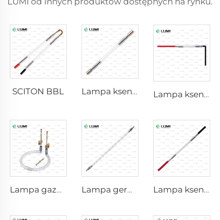
LUMI od innych produktów dostępnych na rynku.
SCITON BBL
Lampa ksenonowa IPL P1640 – 7×47×110 mm
Lampa ksenonowa IPL P1541 – 9×45×100 mm
Lampa gazowa symulatora światła słonecznego D1200 – 10×110 mm
Lampa germicydalna o silnym impulsie L5590 – 9×250×300 mm
Lampa ksenonowa laserowa L2021-7×65×130 mm