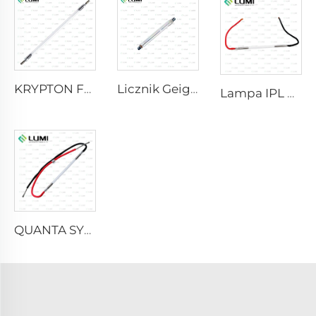
KRYPTON FLASH
Licznik Geigera-Müllera M4011
Lampa IPL P2021-7×65×130 mm
QUANTA SYSTEM