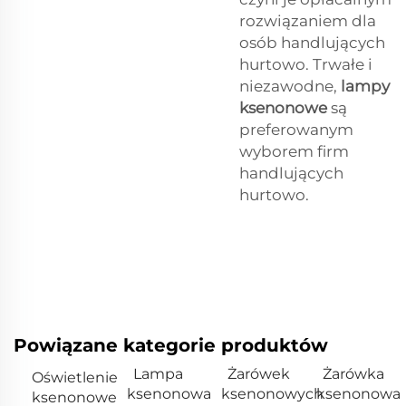
rozwiązaniem dla
osób handlujących
hurtowo. Trwałe i
niezawodne,
lampy
ksenonowe
są
preferowanym
wyborem firm
handlujących
hurtowo.
Powiązane kategorie produktów
Lampa
Żarówek
Żarówka
Oświetlenie
ksenonowa
ksenonowych
ksenonowa
ksenonowe