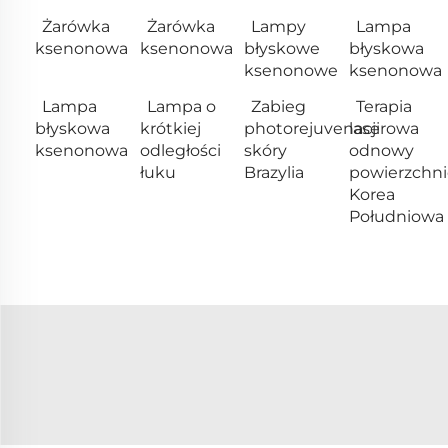
Żarówka
Żarówka
Lampy
Lampa
ksenonowa
ksenonowa
błyskowe
błyskowa
ksenonowe
ksenonowa
Lampa
Lampa o
Zabieg
Terapia
błyskowa
krótkiej
photorejuvenacji
laserowa
ksenonowa
odległości
skóry
odnowy
łuku
Brazylia
powierzchn
Korea
Południowa