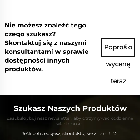
Nie możesz znaleźć tego,
czego szukasz?
Skontaktuj się z naszymi
Poproś o
konsultantami w sprawie
dostępności innych
wycenę
produktów.
teraz
Szukasz Naszych Produktów
Zasubskrybuj nasz newsletter, aby otrzymywać codzienne
wiadomości.
Jeśli potrzebujesz, skontaktuj się z nami!