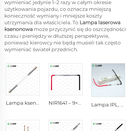
wymieniać jedynie 1–2 razy w całym okresie
użytkowania pojazdu, co oznacza mniejszą
konieczność wymiany i mniejsze koszty
utrzymania dla właściciela. To
Lampa laserowa
ksenonowa
może przyczynić się do oszczędności
czasu i pieniędzy w dłuższej perspektywie,
ponieważ kierowcy nie będą musieli tak często
wymieniać świateł przednich.
Lampa ksenonowa IPL P1640 – 7×47×110 mm
NIR1641 – 9×45×110 mm
Lampa IPL, model 9-45-100 Wire