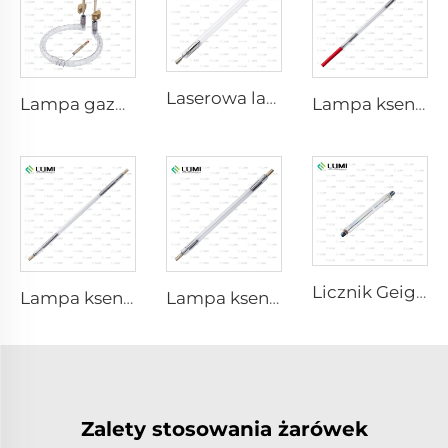
Laserowa lampa ksenonowa L2851 – 5×105×175 mm
Lampa gazowa symulatora światła słonecznego D1200 – 10×110 mm
Lampa ksenonowa laserowa L1921 - 7×60×125 mm
Licznik Geigera-Müllera M4011
Lampa ksenonowa laserowa L3180-8×100×210mm
Lampa ksenonowa laserowa L2690-9×100×160
Zalety stosowania żarówek