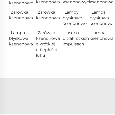
ksenonowa
ksenonowych
ksenonowa
ksenonowe
Żarówka
Żarówka
Lampy
Lampa
ksenonowa
ksenonowa
błyskowe
błyskowa
ksenonowe
ksenonowa
Lampa
Żarówka
Laser o
Lampa
błyskowa
ksenonowa
ultrakrótkich
ksenonowa
ksenonowa
o krótkiej
impulsach
odległości
łuku