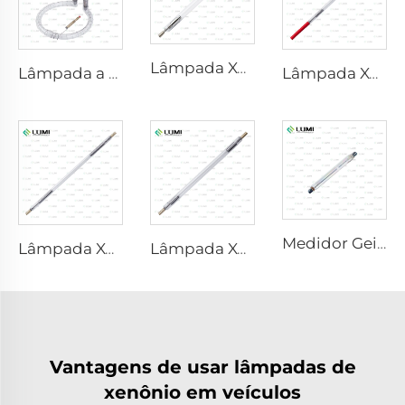
Lâmpada Xenônio Laser L2851 – 5×105×175 mm
Lâmpada a Gás Simulador de Luz Solar D1200 – 10×110 mm
Lâmpada Xenônio Laser L1921 - 7×60×125 mm
Medidor Geiger-Mueller M4011
Lâmpada Xenônio Laser L3180-8×100×210mm
Lâmpada Xenônio Laser L2690-9×100×160
Vantagens de usar lâmpadas de
xenônio em veículos