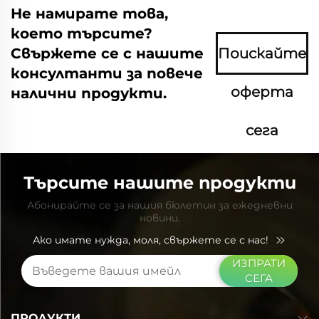
Не намирате това,
което търсите?
Свържете се с нашите
Поискайте
консултанти за повече
оферта
налични продукти.
сега
Търсите нашите продукти
Абонирайте се за нашия бюлетин за ежедневни
новини.
Ако имате нужда, моля, свържете се с нас!
ИЗПРАТИ
СЕГА
ПРОДУКТИ