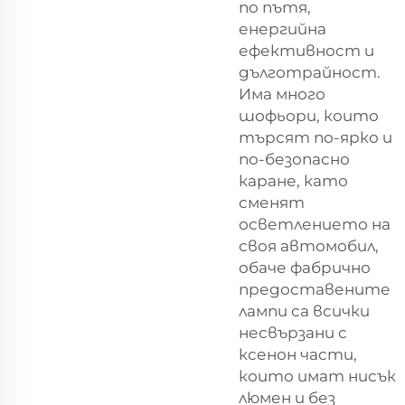
по пътя,
енергийна
ефективност и
дълготрайност.
Има много
шофьори, които
търсят по-ярко и
по-безопасно
каране, като
сменят
осветлението на
своя автомобил,
обаче фабрично
предоставените
лампи са всички
несвързани с
ксенон части,
които имат нисък
люмен и без