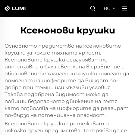
BG
Ксенонови крушки
Основното предимство на ксеноновите
крушки за коли е тяхната яркост.
Ксеноновите крушки осигуряват по-
интензивна и бяла светлина в сравнение с
обикновените халогенни крушки и могат да
помогнат на шофьорите да виждат по-
добре при тъмни или мъгливи условия.
Такава подобрена видимост може да
повиши безопасното движение на пътя,
като позволява на шофьорите да реагират
по-бързо на потенциална опасност.
Ксеноновите крушки притежават и
няколко други предимства. Те трябва да се