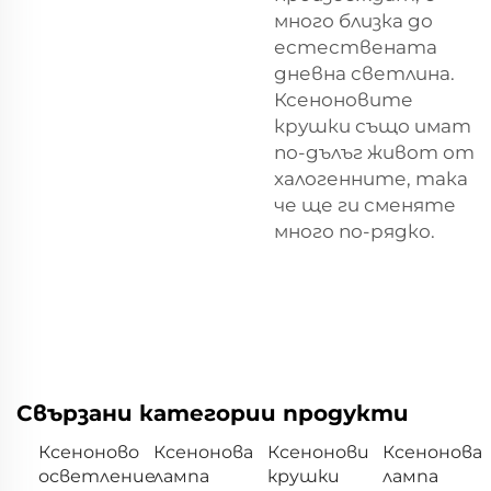
много близка до
естествената
дневна светлина.
Ксеноновите
крушки също имат
по-дълъг живот от
халогенните, така
че ще ги сменяте
много по-рядко.
Свързани категории продукти
Ксеноново
Ксенонова
Ксенонови
Ксенонова
осветление
лампа
крушки
лампа