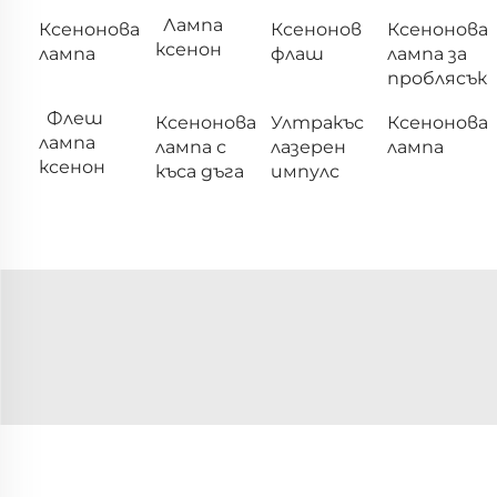
Лампа
Ксенонова
Ксенонов
Ксенонова
ксенон
лампа
флаш
лампа за
проблясък
Флеш
Ксенонова
Ултракъс
Ксенонова
лампа
лампа с
лазерен
лампа
ксенон
къса дъга
импулс