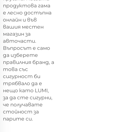
продуктова гама
е лесно достъпна
онлайн и във
вашия местен
магазин за
авточасти.
Въпросът е само
да изберете
правилния бранд, а
това със
сигурност би
трябвало да е
нещо като LUMI,
за да сте сигурни,
че получавате
стойност за
парите си.