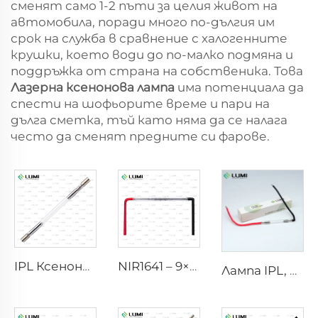
сменят само 1-2 пъти за целия живот на
автомобила, поради много по-дългия им
срок на служба в сравнение с халогенните
крушки, което води до по-малко подмяна и
поддръжка от страна на собственика. Това
Лазерна ксенонова лампа
има потенциала да
спести на шофьорите време и пари на
дълга сметка, тъй като няма да се налага
често да сменят предните си фарове.
IPL Ксенонова лампа P1640 – 7×47×110 mm
NIR1641 – 9×45×110 mm
Лампа IPL, модел 9-45-100 Въжета