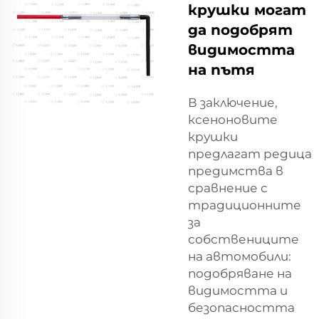
крушки могат
да подобрят
видимостта
на пътя
В заключение,
ксеноновите
крушки
предлагат редица
предимства в
сравнение с
традиционните
за
собствениците
на автомобили:
подобряване на
видимостта и
безопасността