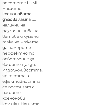
посетете LUMI.
Нашите
ксеноновата
дъгова лампа
са
налични на
различни нива на
ватове и лумени,
така че можете
да намерите
перфектното
осветление за
вашите нужди.
Издръжливостта,
яркостта и
ефективността
се постигат с
нашите
ксенонови
крушки. Нашата