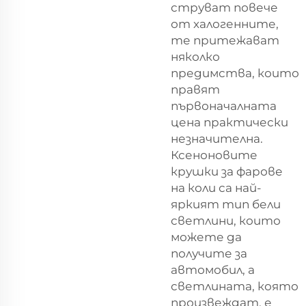
струват повече
от халогенните,
те притежават
няколко
предимства, които
правят
първоначалната
цена практически
незначителна.
Ксеноновите
крушки за фарове
на коли са най-
яркият тип бели
светлини, които
можете да
получите за
автомобил, а
светлината, която
произвеждат, е