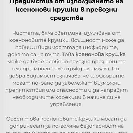
Предимства от използването на
ксенонови крушки в превозни
средства
Чистата, бяла светлина, излъчвана от
ксеноновите крушки, всъщност може да
повиши видимостта за шофьорите,
докато са на пътя. Това
ксенонова крушка
може да бъде особено полезно през нощта
или при много силен дъжд или мъгла. По-
добра видимост означава, че шофьорите
могат по-рано да забележат възможни
препятствия или опасности и да направят
необходимите корекции в начина си на
управление.
Освен това ксеноновите крушки могат да
допринесат за по-голяма безопасност на
пътя, тъй като са по-ярки от халогенните