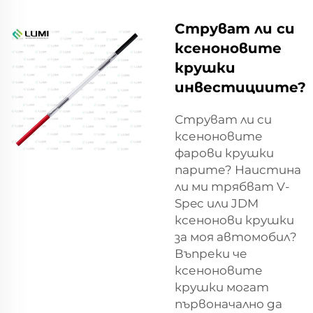
Струват ли си
ксеноновите
крушки
инвестициите?
Струват ли си
ксеноновите
фарови крушки
парите? Наистина
ли ми трябват V-
Spec или JDM
ксенонови крушки
за моя автомобил?
Въпреки че
ксеноновите
крушки могат
първоначално да