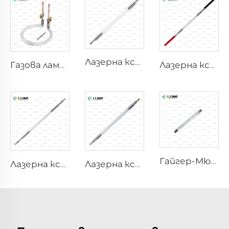
Лазерна ксенонова лампа L2851 – 5×105×175 mm
Газова лампа симулатор на слънчева светлина D1200 – 10×110 mm
Лазерна ксенонова лампа L1921 - 7×60×125 mm
Гайгер-Мюлер M4011
Лазерна ксенонова лампа L3180-8×100×210mm
Лазерна ксенонова лампа L2690-9×100×160