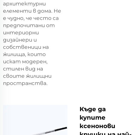
архитектурни
елементи в дома. Не
е чудно, че често са
предпочитани от
интериорни
дизайнери и
собственици на
жилища, които
искат модерен,
стилен вид на
своите жилищни
пространства.
Къде да
купите
ксенонови
крушки на най-