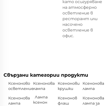
като осигуряване
на атмосферно
осветление в
ресторант или
насочено
осветление в
офис.
Свързани категории продукти
Ксеноново
Ксенонова
Ксенонови
Ксенонова
осветление
лампа
крушки
лампа
Лампа
Ксенонова
Ксенонов
Ксенонова
ксенон
лампа
флаш
лампа за