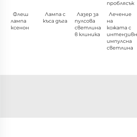
проблясък
Флеш
Лампа с
Лазер за
Лечение
лампа
къса дъга
пулсова
на
ксенон
светлина
кожата с
в клиника
интензивн
импулсна
светлина