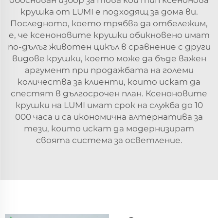
крушка от LUMI е подходящ за дома ви.
Последното, което трябва да отбележим,
е, че ксеноновите крушки обикновено имат
по-дълъг животен цикъл в сравнение с други
видове крушки, което може да бъде важен
аргумент при продажбата на големи
количества за клиенти, които искат да
спестят в дългосрочен план. Ксеноновите
крушки на LUMI имат срок на служба до 10
000 часа и са икономична алтернатива за
тези, които искат да модернизират
своята система за осветление.