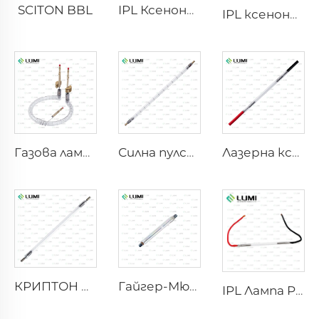
SCITON BBL
IPL Ксенонова лампа P1640 – 7×47×110 mm
IPL ксенонова лампа P1541 – 9×45×100 mm
Газова лампа симулатор на слънчева светлина D1200 – 10×110 mm
Силна пулсова бактерицидна лампа L5590 – 9×250×300 mm
Лазерна ксенонова лампа L2021-7×65×130 mm
КРИПТОН БЛИЦ
Гайгер-Мюлер M4011
IPL Лампа P2021-7×65×130 mm