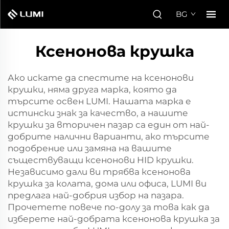
BG
Ксенонова крушка
Ако искате да спестите на ксенонови
крушки, няма друга марка, която да
търсите освен LUMI. Нашата марка е
истински знак за качество, а нашите
крушки за вторичен пазар са един от най-
добрите налични варианти, ако търсите
подобрение или замяна на вашите
съществуващи ксенонови HID крушки.
Независимо дали ви трябва ксенонова
крушка за колата, дома или офиса, LUMI ви
предлага най-добрия избор на пазара.
Прочетете повече по-долу за това как да
изберете най-добрата ксенонова крушка за