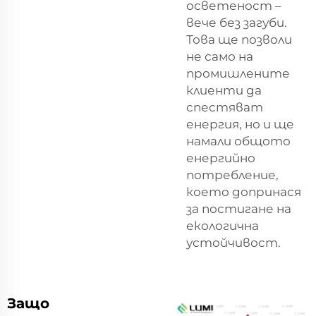
осветеност –
вече без загуби.
Това ще позволи
не само на
промишлените
клиенти да
спестяват
енергия, но и ще
намали общото
енергийно
потребление,
което допринася
за постигане на
екологична
устойчивост.
Защо