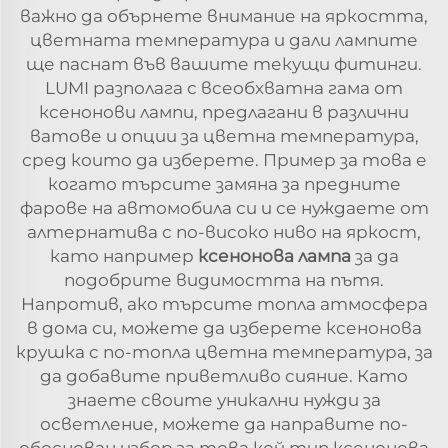
важно да обърнете внимание на яркостта,
цветната температура и дали лампите
ще паснат във вашите текущи фитинги.
LUMI разполага с всеобхватна гама от
ксенонови лампи, предлагани в различни
ватове и опции за цветна температура,
сред които да изберете. Пример за това е
когато търсите замяна за предните
фарове на автомобила си и се нуждаете от
алтернатива с по-високо ниво на яркост,
като например
ксенонова лампа
за да
подобрите видимостта на пътя.
Напротив, ако търсите топла атмосфера
в дома си, можете да изберете ксенонова
крушка с по-топла цветна температура, за
да добавите приветливо сияние. Като
знаете своите уникални нужди за
осветление, можете да направите по-
обоснован избор за това кой тип ксенонова