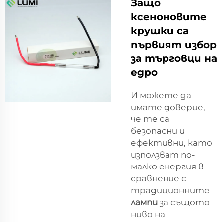
Защо
ксеноновите
крушки са
първият избор
за търговци на
едро
И можете да
имате доверие,
че те са
безопасни и
ефективни, като
използват по-
малко енергия в
сравнение с
традиционните
лампи
за същото
ниво на