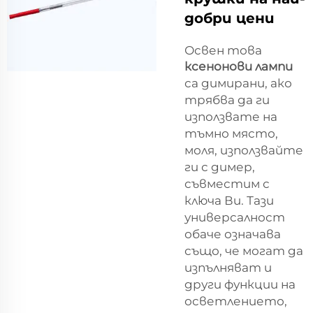
добри цени
Освен това
ксенонови лампи
са димирани, ако
трябва да ги
използвате на
тъмно място,
моля, използвайте
ги с димер,
съвместим с
ключа Ви. Тази
универсалност
обаче означава
също, че могат да
изпълняват и
други функции на
осветлението,