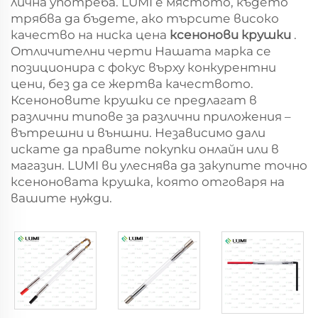
лична употреба. LUMI е мястото, където
трябва да бъдете, ако търсите високо
качество на ниска цена
ксенонови крушки
.
Отличителни черти Нашата марка се
позиционира с фокус върху конкурентни
цени, без да се жертва качеството.
Ксеноновите крушки се предлагат в
различни типове за различни приложения –
вътрешни и външни. Независимо дали
искате да правите покупки онлайн или в
магазин. LUMI ви улеснява да закупите точно
ксеноновата крушка, която отговаря на
вашите нужди.