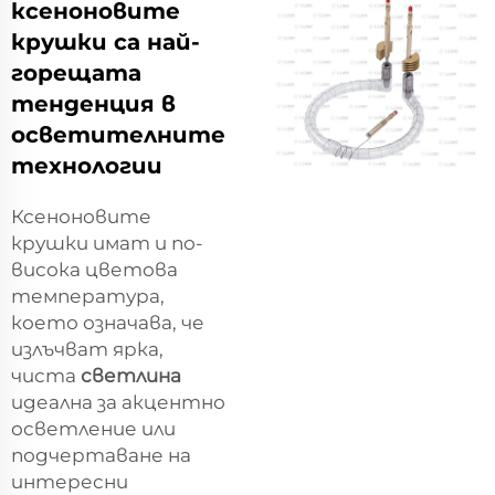
ксеноновите
крушки са най-
горещата
тенденция в
осветителните
технологии
Ксеноновите
крушки имат и по-
висока цветова
температура,
което означава, че
излъчват ярка,
чиста
светлина
идеална за акцентно
осветление или
подчертаване на
интересни