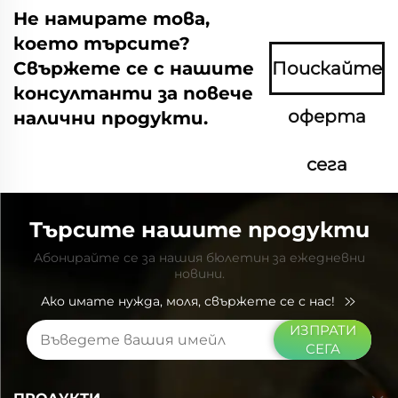
Не намирате това,
което търсите?
Свържете се с нашите
Поискайте
консултанти за повече
оферта
налични продукти.
сега
Търсите нашите продукти
Абонирайте се за нашия бюлетин за ежедневни
новини.
Ако имате нужда, моля, свържете се с нас!
ИЗПРАТИ
СЕГА