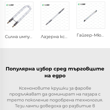
Гайгер-Мюлер M4011
Силна импулсна бактерицидна лампа L1890U – 9×40×140U mm
Лазерна ксенонова лампа L1530-8×45×100 mm
Популярна избор сред търговците
на едро
Ксеноновите крушки за фарове
продължават да доминират на пазара с
трето поколение подобрена технология.
Тези лампи доведоха до развитие в