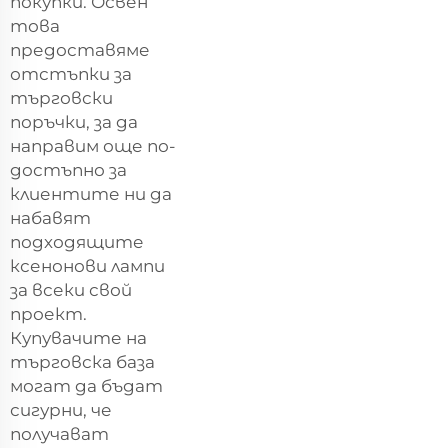
покупки. Освен
това
предоставяме
отстъпки за
търговски
поръчки, за да
направим още по-
достъпно за
клиентите ни да
набавят
подходящите
ксенонови лампи
за всеки свой
проект.
Купувачите на
търговска база
могат да бъдат
сигурни, че
получават