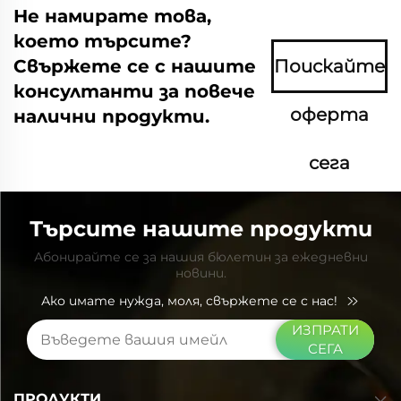
Не намирате това,
което търсите?
Свържете се с нашите
Поискайте
консултанти за повече
оферта
налични продукти.
сега
Търсите нашите продукти
Абонирайте се за нашия бюлетин за ежедневни
новини.
Ако имате нужда, моля, свържете се с нас!
ИЗПРАТИ
СЕГА
ПРОДУКТИ