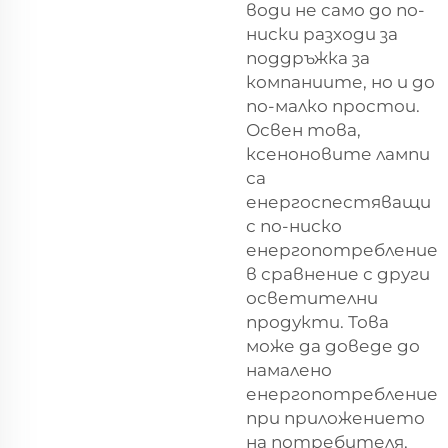
води не само до по-
ниски разходи за
поддръжка за
компаниите, но и до
по-малко простои.
Освен това,
ксеноновите лампи
са
енергоспестяващи
с по-ниско
енергопотребление
в сравнение с други
осветителни
продукти. Това
може да доведе до
намалено
енергопотребление
при приложението
на потребителя,