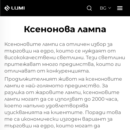
BG
Ксенонова лампа
Ксеноновите лампи са отличен избор за
търговци на едро, които се нуждаят от
висококачествени светлини. Тези светлини
притежават много предимства, които ги
отличават от конкуренцията.
Продължителният живот на ксеноновите
лампи е най-голямото предимство. За
разлика от жаровите лампи, ксеноновите
лампи могат да се използват до 2000 часа,
което напълно удовлетворява
изискванията на клиентите. Поради това
те са икономически изгоден вариант за
търговци на едро, които могат да