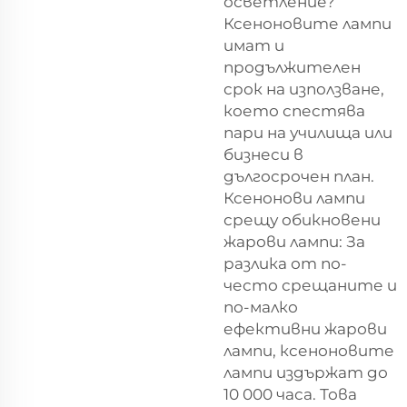
осветление?
Ксеноновите лампи
имат и
продължителен
срок на използване,
което спестява
пари на училища или
бизнеси в
дългосрочен план.
Ксенонови лампи
срещу обикновени
жарови лампи: За
разлика от по-
често срещаните и
по-малко
ефективни жарови
лампи, ксеноновите
лампи издържат до
10 000 часа. Това