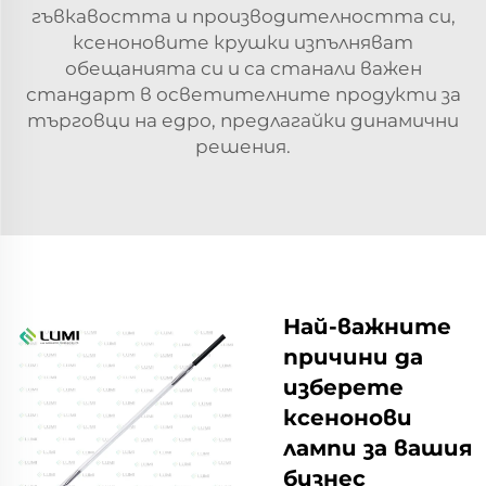
гъвкавостта и производителността си,
ксеноновите крушки изпълняват
обещанията си и са станали важен
стандарт в осветителните продукти за
търговци на едро, предлагайки динамични
решения.
Най-важните
причини да
изберете
ксенонови
лампи за вашия
бизнес