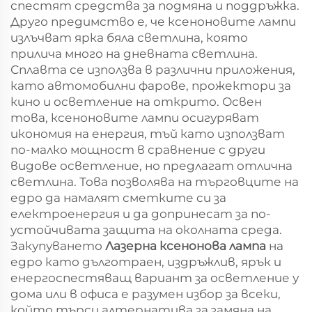
спестят средства за подмяна и поддръжка.
Друго предимство е, че ксеноновите лампи
излъчват ярка бяла светлина, която
прилича много на дневната светлина.
Сплавта се използва в различни приложения,
като автомобилни фарове, прожектори за
кино и осветление на открито. Освен
това, ксеноновите лампи осигуряват
икономия на енергия, тъй като използват
по-малко мощност в сравнение с други
видове осветление, но предлагат отлична
светлина. Това позволява на търговците на
едро да намалят сметките си за
електроенергия и да допринесат за по-
устойчивата защита на околната среда.
Закупуването
Лазерна ксенонова лампа
на
едро като дълготраен, издръжлив, ярък и
енергоспестяващ вариант за осветление у
дома или в офиса е разумен избор за всеки,
който търси алтернатива за замяна на