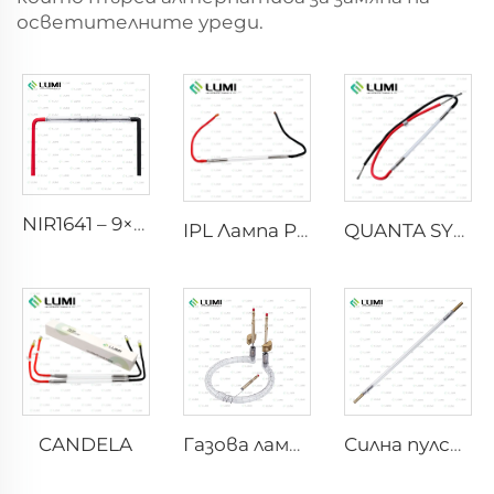
осветителните уреди.
NIR1641 – 9×45×110 mm
IPL Лампа P2021-7×65×130 mm
QUANTA SYSTEM
CANDELA
Газова лампа симулатор на слънчева светлина D1200 – 10×110 mm
Силна пулсова бактерицидна лампа L3670 – 7×160×200 mm