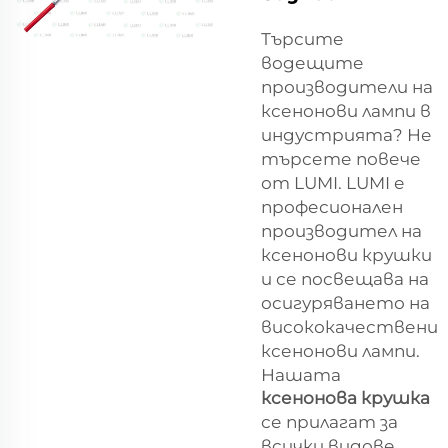
Търсите
водещите
производители на
ксенонови лампи в
индустрията? Не
търсете повече
от LUMI. LUMI е
професионален
производител на
ксенонови крушки
и се посвещава на
осигуряването на
висококачествени
ксенонови лампи.
Нашата
ксенонова крушка
се прилагат за
всички видове