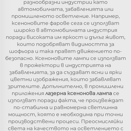
разнообразни индустрии като
автомобилната, забавленията или
промишленото осветление. Например,
ксеноновите фарове сега се използват
широко в автомобилната индустрия
поради високата им яркост и дълъг живот,
които подобряват видимостта за
шофьора и така правят движението по-
безопасно. Ксеноновите лампи се използват
в прожектори в индустрията на
забавленията, за да създават ясни и ярки
цветни изображения, които забавляват
зрителите. Допълнително, в промишлени
приложения
лазерна ксенонова лампа
се
използват поради факта, че произвеждат
по-стабилна и равномерна светлинна
мощност, която е необходима при точни
производствени процеси. Преосмисляйки
света на качеството на осветлението с