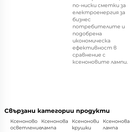
по-ниски сметки за
електроенергия за
бизнес
потребителите и
подобрена
икономическа
ефективност в
сравнение с
ксеноновите лампи.
Свързани категории продукти
Ксеноново
Ксенонова
Ксенонови
Ксенонова
осветление
лампа
крушки
лампа