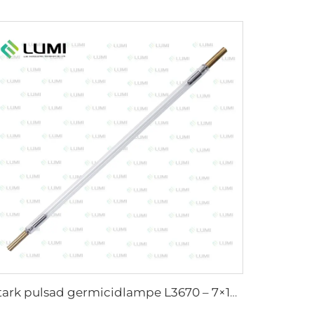
Stark pulsad germicidlampe L3670 – 7×160×200 mm