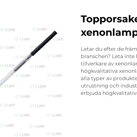
Topporsake
xenonlampo
Letar du efter de frä
branschen? Leta inte 
tillverkare av xenonl
högkvalitativa xenon
alla typer av produkt
utrustning och industr
erbjuda högkvalitativa