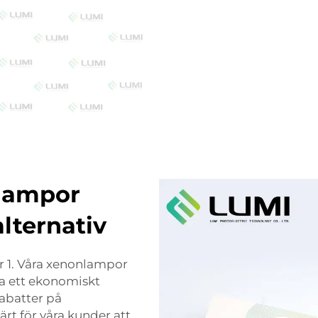
nlampor
lternativ
 1. Våra xenonlampor
ha ett ekonomiskt
rabatter på
ärt för våra kunder att