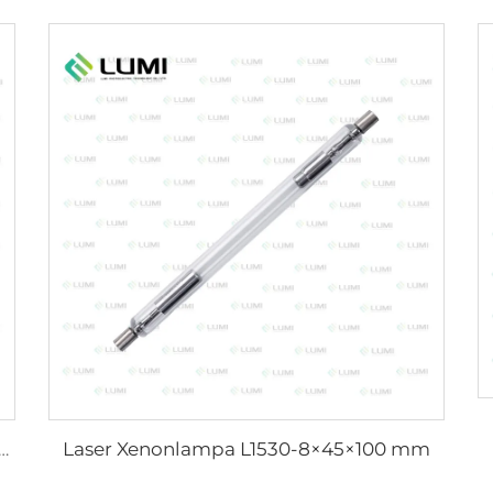
Laser Xenonlampa L1530-8×45×100 mm
d germicidlampe L1890U – 9×40×140U mm