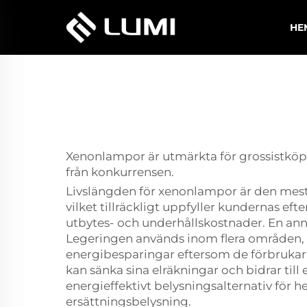
HE
Xenonlampor är utmärkta för grossistköp
från konkurrensen.
Livslängden för xenonlampor är den mest
vilket tillräckligt uppfyller kundernas eft
utbytes- och underhållskostnader. En anna
Legeringen används inom flera områden, 
energibesparingar eftersom de förbrukar 
kan sänka sina elräkningar och bidrar till
energieffektivt belysningsalternativ för 
ersättningsbelysning.