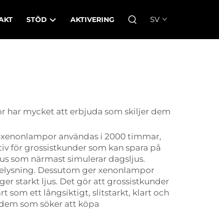
SV
AKT
STÖD
AKTIVERING
r har mycket att erbjuda som skiljer dem
an xenonlampor användas i 2000 timmar,
nativ för grossistkunder som kan spara på
ljus som närmast simulerar dagsljus.
sbelysning. Dessutom ger xenonlampor
 starkt ljus. Det gör att grossistkunder
art som ett långsiktigt, slitstarkt, klart och
ör dem som söker att köpa