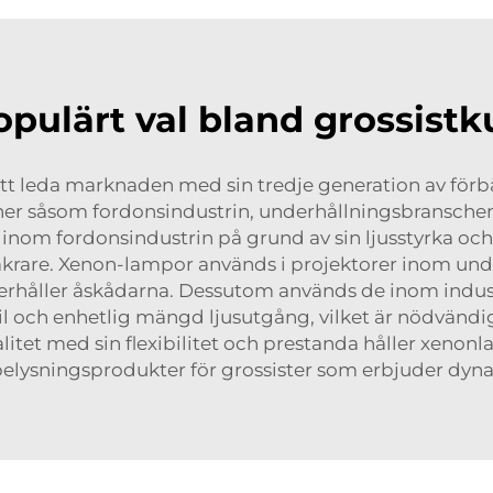
opulärt val bland grossist
t leda marknaden med sin tredje generation av förbätt
r såsom fordonsindustrin, underhållningsbranschen el
om fordonsindustrin på grund av sin ljusstyrka och lå
krare. Xenon-lampor används i projektorer inom und
derhåller åskådarna. Dessutom används de inom indus
l och enhetlig mängd ljusutgång, vilket är nödvändi
itet med sin flexibilitet och prestanda håller xenonla
elysningsprodukter för grossister som erbjuder dyna