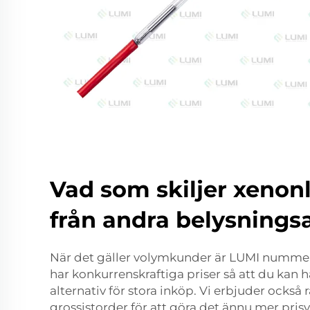
Vad som skiljer xeno
från andra belysningsa
När det gäller volymkunder är LUMI nummer
har konkurrenskraftiga priser så att du kan 
alternativ för stora inköp. Vi erbjuder också 
grossistorder för att göra det ännu mer prisv