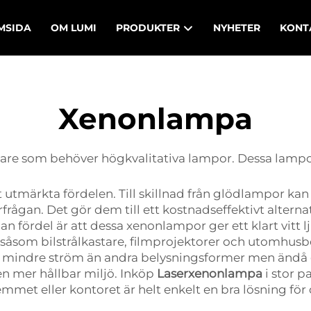
MSIDA
OM LUMI
PRODUKTER
NYHETER
KONT
Xenonlampa
are som behöver högkvalitativa lampor. Dessa lampo
 utmärkta fördelen. Till skillnad från glödlampor k
erfrågan. Det gör dem till ett kostnadseffektivt alter
n fördel är att dessa xenonlampor ger ett klart vitt 
såsom bilstrålkastare, filmprojektorer och utomhu
mindre ström än andra belysningsformer men ändå ger
 en mer hållbar miljö. Inköp
Laserxenonlampa
i stor p
hemmet eller kontoret är helt enkelt en bra lösning f