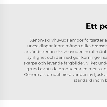
Ett p
Xenon-skrivhuvudslampor fortsätter at
utvecklingar inom många olika bransche
används xenon-skrivhuvuden nu allmänt in
synlighet och därmed gör körningen sä
skarpa och levande färgbilder, vilket un
grund av att de producerar en mer stabi
Genom att omdefiniera världen av ljuskval
standard inom b