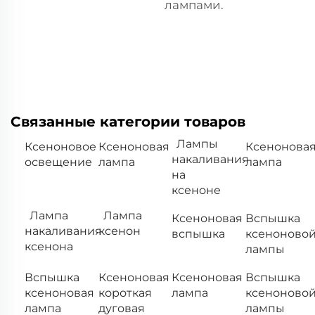
лампами.
Связанные категории товаров
Лампы
Ксеноновое
Ксеноновая
Ксенонова
накаливания
освещение
лампа
лампа
на
ксеноне
Лампа
Лампа
Ксеноновая
Вспышка
накаливания
ксенон
вспышка
ксеноново
ксенона
лампы
Вспышка
Ксеноновая
Ксеноновая
Вспышка
ксеноновая
короткая
лампа
ксеноново
лампа
дуговая
лампы