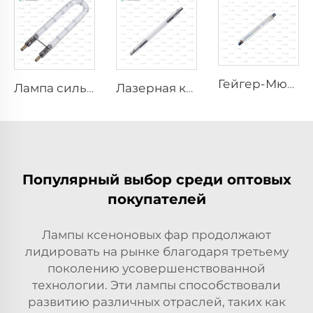
Гейгер-Мюллер М4011
Лампа сильного импульса бактерицидная L1890U – 9×40×140U мм
Лазерная ксеноновая лампа L1530-8×45×100 мм
Популярный выбор среди оптовых
покупателей
Лампы ксеноновых фар продолжают
лидировать на рынке благодаря третьему
поколению усовершенствованной
технологии. Эти лампы способствовали
развитию различных отраслей, таких как