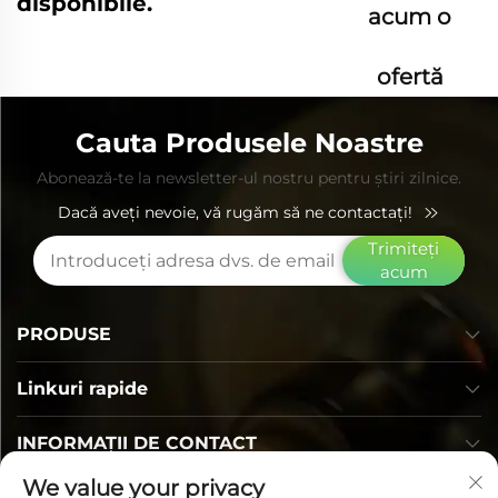
disponibile.
acum o
ofertă
Cauta Produsele Noastre
Abonează-te la newsletter-ul nostru pentru știri zilnice.
Dacă aveți nevoie, vă rugăm să ne contactați!
Trimiteți
acum
PRODUSE
Linkuri rapide
INFORMAȚII DE CONTACT
We value your privacy