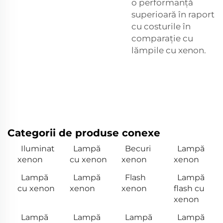
o performanță
superioară în raport
cu costurile în
comparație cu
lămpile cu xenon.
Categorii de produse conexe
Iluminat
Lampă
Becuri
Lampă
xenon
cu xenon
xenon
xenon
Lampă
Lampă
Flash
Lampă
cu xenon
xenon
xenon
flash cu
xenon
Lampă
Lampă
Lampă
Lampă