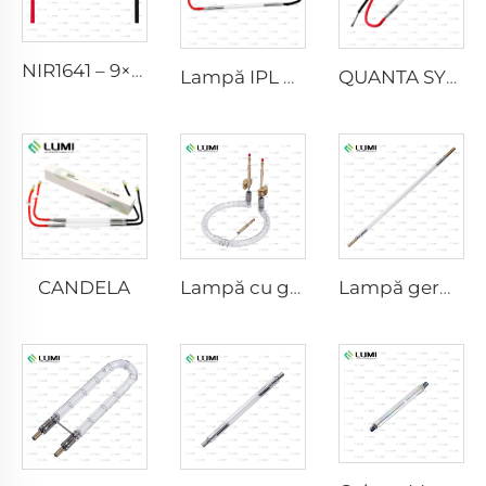
NIR1641 – 9×45×110 mm
Lampă IPL P2021-7×65×130 mm
QUANTA SYSTEM
CANDELA
Lampă cu gaz simulatoare de lumină solară D1200 – 10×110 mm
Lampă germicidă cu puls puternic L3670 – 7×160×200 mm