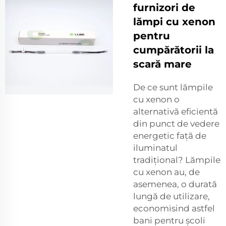
furnizori de
lămpi cu xenon
pentru
cumpărătorii la
scară mare
De ce sunt lămpile
cu xenon o
alternativă eficientă
din punct de vedere
energetic față de
iluminatul
tradițional? Lămpile
cu xenon au, de
asemenea, o durată
lungă de utilizare,
economisind astfel
bani pentru școli