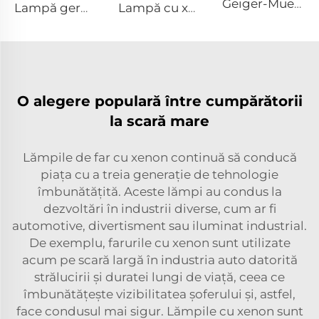
Geiger-Mueller M4011
Lampă germicidă cu impuls puternic L1890U – 9×40×140U mm
Lampă cu xenon laser L1530-8×45×100 mm
O alegere populară între cumpărătorii
la scară mare
Lămpile de far cu xenon continuă să conducă
piața cu a treia generație de tehnologie
îmbunătățită. Aceste lămpi au condus la
dezvoltări în industrii diverse, cum ar fi
automotive, divertisment sau iluminat industrial.
De exemplu, farurile cu xenon sunt utilizate
acum pe scară largă în industria auto datorită
strălucirii și duratei lungi de viață, ceea ce
îmbunătățește vizibilitatea șoferului și, astfel,
face condusul mai sigur. Lămpile cu xenon sunt