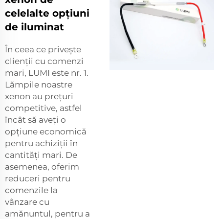
celelalte opțiuni
de iluminat
În ceea ce privește
clienții cu comenzi
mari, LUMI este nr. 1.
Lămpile noastre
xenon au prețuri
competitive, astfel
încât să aveți o
opțiune economică
pentru achiziții în
cantități mari. De
asemenea, oferim
reduceri pentru
comenzile la
vânzare cu
amănuntul, pentru a