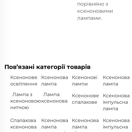
порівняно з
ксеноновими
лампами.
Пов’язані категорії товарів
Ксенонове
Ксенонова
Ксенонові
Ксенонова
освітлення
лампа
лампи
лампа
Лампа з
Лампа
Ксенонове
Ксенонова
ксеноновою
ксенонова
спалахове
імпульсна
ниткою
лампа
Спалахова
Ксенонова
Ксенонова
Ксенонова
ксенонова
лампа
лампа
імпульсна