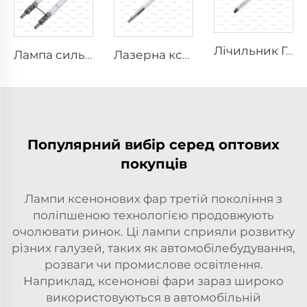
Лічильник Гейгера-Мюллера M4011
Лампа сильного імпульсу бактерицидна L1890U – 9×40×140U мм
Лазерна ксенонова лампа L1530-8×45×100 мм
Популярний вибір серед оптових
покупців
Лампи ксенонових фар третій покоління з
поліпшеною технологією продовжують
очолювати ринок. Ці лампи сприяли розвитку
різних галузей, таких як автомобілебудування,
розваги чи промислове освітлення.
Наприклад, ксенонові фари зараз широко
використовуються в автомобільній