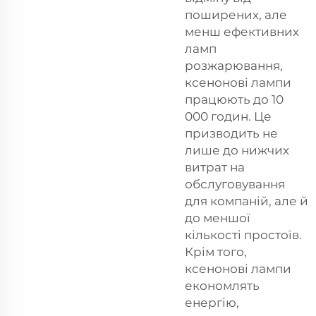
поширених, але
менш ефективних
ламп
розжарювання,
ксенонові лампи
працюють до 10
000 годин. Це
призводить не
лише до нижчих
витрат на
обслуговування
для компаній, але й
до меншої
кількості простоїв.
Крім того,
ксенонові лампи
економлять
енергію,