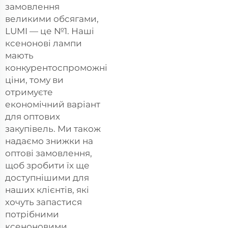
замовлення
великими обсягами,
LUMI — це №1. Наші
ксенонові лампи
мають
конкурентоспроможні
ціни, тому ви
отримуєте
економічний варіант
для оптових
закупівель. Ми також
надаємо знижки на
оптові замовлення,
щоб зробити їх ще
доступнішими для
наших клієнтів, які
хочуть запастися
потрібними
ксеноновими