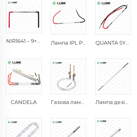
NIR1641 – 9×45×110 мм
Лампа IPL P2021-7×65×130 мм
QUANTA SYSTEM
CANDELA
Газова лампа-симулятор сонячного світла D1200 – 10×110 мм
Лампа дезінфектуюча імпульсна L3670 – 7×160×200 мм