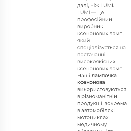
далі, ніж LUMI.
LUMI — це
професійний
виробник
ксенонових ламп,
який
спеціалізується на
постачанні
високоякісних
ксенонових ламп.
Наші
лампочка
ксенонова
використовуються
в різноманітній
продукції, зокрема
в автомобілях і
мотоциклах,
медичному