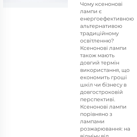
Чому ксенонові
лампи є
енергоефективною
альтернативою
традиційному
освітленню?
Ксенонові лампи
також мають
довгий термін
використання, що
економить гроші
шкіл чи бізнесу в
довгостроковій
перспективі.
Ксенонові лампи
порівняно з
лампами
розжарювання: на
відміну від