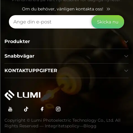
Om du behöver, vänligen kontakta oss!
Skicka nu
Produkter
Snabbvägar
KONTAKTUPPGIFTER
Copyright © Lumi Photoelectric Technology Co., Ltd. All
Rights Reserved —
Integritetspolicy
—
Blogg