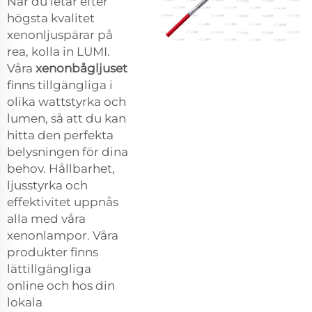
När du letar efter
högsta kvalitet
xenonljuspärar på
rea, kolla in LUMI.
Våra
xenonbågljuset
finns tillgängliga i
olika wattstyrka och
lumen, så att du kan
hitta den perfekta
belysningen för dina
behov. Hållbarhet,
ljusstyrka och
effektivitet uppnås
alla med våra
xenonlampor. Våra
produkter finns
lättillgängliga
online och hos din
lokala