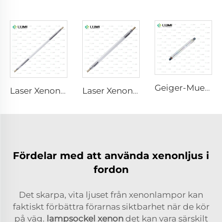
Geiger-Mueller M4011
Laser Xenonlampa L3180-8×100×210mm
Laser Xenonlampa L2690-9×100×160
Fördelar med att använda xenonljus i
fordon
Det skarpa, vita ljuset från xenonlampor kan
faktiskt förbättra förarnas siktbarhet när de kör
på väg.
lampsockel xenon
det kan vara särskilt