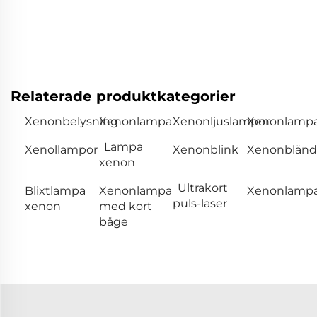
Relaterade produktkategorier
Xenonbelysning
Xenonlampa
Xenonljuslampor
Xenonlamp
Lampa
Xenollampor
Xenonblink
Xenonbländl
xenon
Ultrakort
Blixtlampa
Xenonlampa
Xenonlamp
puls-laser
xenon
med kort
båge