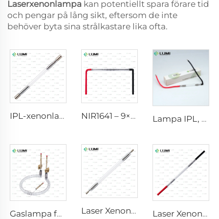
Laserxenonlampa
kan potentiellt spara förare tid
och pengar på lång sikt, eftersom de inte
behöver byta sina strålkastare lika ofta.
IPL-xenonlampa P1640 – 7×47×110 mm
NIR1641 – 9×45×110 mm
Lampa IPL, modell 9-45-100 Wire
Laser Xenonlampa L2851 – 5×105×175 mm
Gaslampa för solfikssimulator D1200 – 10×110 mm
Laser Xenonlampa L1921 - 7×60×125 mm