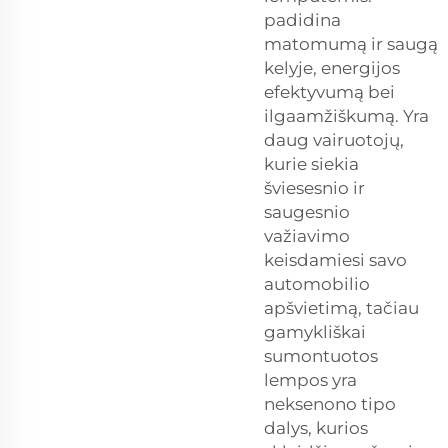
padidina
matomumą ir saugą
kelyje, energijos
efektyvumą bei
ilgaamžiškumą. Yra
daug vairuotojų,
kurie siekia
šviesesnio ir
saugesnio
važiavimo
keisdamiesi savo
automobilio
apšvietimą, tačiau
gamykliškai
sumontuotos
lempos yra
neksenono tipo
dalys, kurios