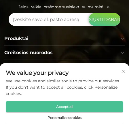
Jeigu reikia, prašome susisiekti su mumis!
SIŲSTI DABAR
Produktai
Greitosios nuorodos
KONTAKTINĖ INFORMACIJA
We value your privacy
We use cookies and similar tools to provide our services.
If you don't want to accept all cookies, click Personalize
cookies.
Accept all
Autoriaus teisės © Lumi Photoelectric Technology Co., Ltd.
Personalize cookies
Visos teisės saugomos —
Privatumo politika
—
Dienoraštis