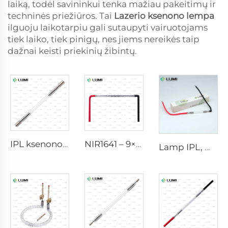
laiką, todėl savininkui tenka mažiau pakeitimų ir
techninės priežiūros. Tai
Lazerio ksenono lempa
ilguoju laikotarpiu gali sutaupyti vairuotojams
tiek laiko, tiek pinigų, nes jiems nereikės taip
dažnai keisti priekinių žibintų.
IPL ksenono lempa P1640 – 7×47×110 mm
NIR1641 – 9×45×110 mm
Lamp IPL, modelis 9-45-100 Wire