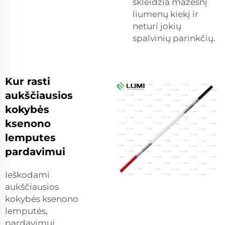
skleidžia mažesnį
liumenų kiekį ir
neturi jokių
spalvinių parinkčių.
Kur rasti
aukščiausios
kokybės
ksenono
lemputes
pardavimui
Ieškodami
aukščiausios
kokybės ksenono
lemputės,
pardavimui