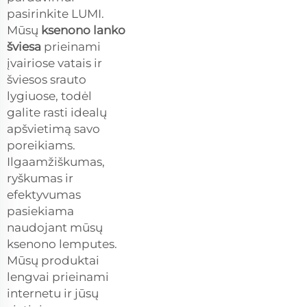
pasirinkite LUMI.
Mūsų
ksenono lanko
šviesa
prieinami
įvairiose vatais ir
šviesos srauto
lygiuose, todėl
galite rasti idealų
apšvietimą savo
poreikiams.
Ilgaamžiškumas,
ryškumas ir
efektyvumas
pasiekiama
naudojant mūsų
ksenono lemputes.
Mūsų produktai
lengvai prieinami
internetu ir jūsų