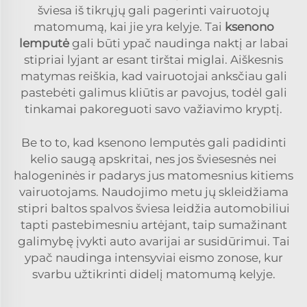
šviesa iš tikrųjų gali pagerinti vairuotojų
matomumą, kai jie yra kelyje. Tai
ksenono
lemputė
gali būti ypač naudinga naktį ar labai
stipriai lyjant ar esant tirštai miglai. Aiškesnis
matymas reiškia, kad vairuotojai anksčiau gali
pastebėti galimus kliūtis ar pavojus, todėl gali
tinkamai pakoreguoti savo važiavimo kryptį.
Be to to, kad ksenono lemputės gali padidinti
kelio saugą apskritai, nes jos šviesesnės nei
halogeninės ir padarys jus matomesnius kitiems
vairuotojams. Naudojimo metu jų skleidžiama
stipri baltos spalvos šviesa leidžia automobiliui
tapti pastebimesniu artėjant, taip sumažinant
galimybę įvykti auto avarijai ar susidūrimui. Tai
ypač naudinga intensyviai eismo zonose, kur
svarbu užtikrinti didelį matomumą kelyje.