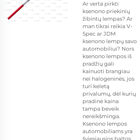
Ar verta pirkti
ksenono priekinių
žibintų lempas? Ar
man tikrai reikia V-
Spec ar JDM
ksenono lempų savo
automobiliui? Nors
ksenono lempos iš
pradžių gali
kainuoti brangiau
nei halogeninės, jos
turi keletą
privalumų, dėl kurių
pradinė kaina
tampa beveik
nereikšminga.
Ksenono lempos
automobiliams yra
šviesiausios baltos