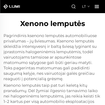
LT
Xenono lemputės
Pagrindinis ksenono lemputės automobiliuose
privalumas – jų šviesumas. Ksenono lemputės
skleidžia intensyvesnį ir baltą šviesą lyginant su
įprastomis halogeninėmis lemputėmis, todėl
vairuotojams tamsiose ar apsunkintose
matomumo sąlygose gali būti geriau matyti.
Toks pagerintas matomumas gali padidinti
saugumą kelyje, nes vairuotojai galės greičiau
reaguoti į potencialią grėsmę.
Ksenono lemputės taip pat turi keletą kitų
pranašumų. Dėl žymiai ilgesnio tarnavimo laiko
nei halogeninėms lemputėms, jas reikia keisti tik
1–2 kartus per visą automobilio eksploatacijos