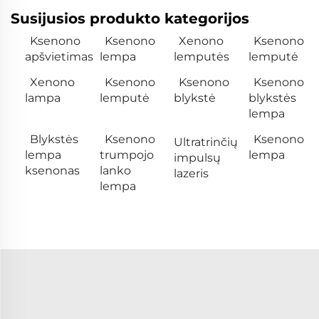
Susijusios produkto kategorijos
Ksenono
Ksenono
Xenono
Ksenono
apšvietimas
lempa
lemputės
lemputė
Xenono
Ksenono
Ksenono
Ksenono
lampa
lemputė
blykstė
blykstės
lempa
Blykstės
Ksenono
Ksenono
Ultratrinčių
lempa
trumpojo
lempa
impulsų
ksenonas
lanko
lazeris
lempa