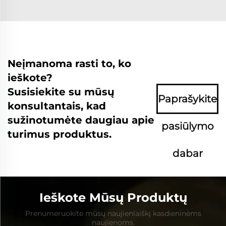
Neįmanoma rasti to, ko
ieškote?
Susisiekite su mūsų
Paprašykite
konsultantais, kad
sužinotumėte daugiau apie
pasiūlymo
turimus produktus.
dabar
Ieškote Mūsų Produktų
Prenumeruokite mūsų naujienlaiškį kasdieninėms
naujienoms.