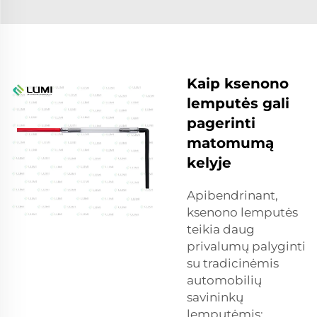
Kaip ksenono
lemputės gali
pagerinti
matomumą
kelyje
Apibendrinant,
ksenono lemputės
teikia daug
privalumų palyginti
su tradicinėmis
automobilių
savininkų
lemputėmis: