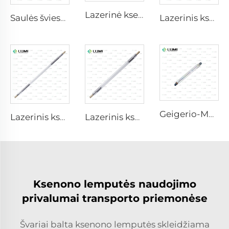
Lazerinė ksenono lempa L2851 – 5×105×175 mm
Saulės šviesos imitatorius dujinė lempa D1200 – 10×110 mm
Lazerinis ksenono lempa L1921 - 7×60×125 mm
Geigerio-Muellerio M4011
Lazerinis ksenono lempa L3180-8×100×210 mm
Lazerinis ksenono lempa L2690-9×100×160
Ksenono lemputės naudojimo
privalumai transporto priemonėse
Švariai balta ksenono lemputės skleidžiama