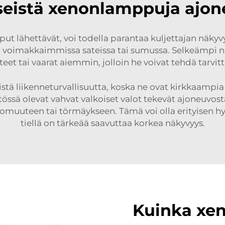
seistä xenonlamppuja ajon
ut lähettävät, voi todella parantaa kuljettajan näkyv
äin voimakkaimmissa sateissa tai sumussa. Selkeämpi näk
eet tai vaarat aiemmin, jolloin he voivat tehdä tarvi
stä liikenneturvallisuutta, koska ne ovat kirkkaampi
tössä olevat vahvat valkoiset valot tekevät ajoneuv
uteen tai törmäykseen. Tämä voi olla erityisen hyödyl
tiellä on tärkeää saavuttaa korkea näkyvyys.
Kuinka xe