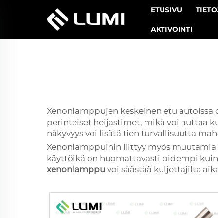
ETUSIVU
TIETO
AKTIVOINTI
Xenonlamppujen keskeinen etu autoissa 
perinteiset heijastimet, mikä voi auttaa
näkyvyys voi lisätä tien turvallisuutta m
Xenonlamppuihin liittyy myös muutamia mui
käyttöikä on huomattavasti pidempi kuin h
xenonlamppu
voi säästää kuljettajilta ai