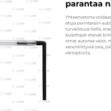
parantaa n
Yhteenvetona voidaan
etuja perinteisiin aut
turvallisuus tiellä, e
kuljettajat etsivät k
omat autonsa valot, mu
xenonliittyviä osia, j
värioptioita.