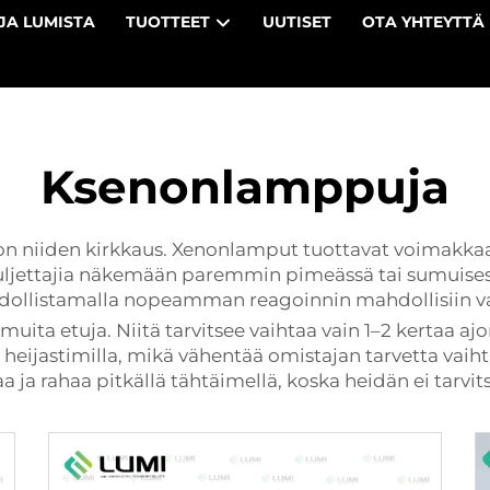
JA LUMISTA
TUOTTEET
UUTISET
OTA YHTEYTTÄ
Ksenonlamppuja
on niiden kirkkaus. Xenonlamput tuottavat voimakka
 kuljettajia näkemään paremmin pimeässä tai sumuises
ahdollistamalla nopeamman reagoinnin mahdollisiin va
ta etuja. Niitä tarvitsee vaihtaa vain 1–2 kertaa aj
eijastimilla, mikä vähentää omistajan tarvetta vaiht
kaa ja rahaa pitkällä tähtäimellä, koska heidän ei tarvi