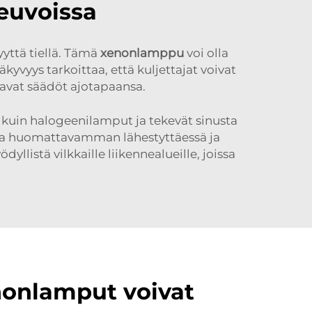
euvoissa
yyttä tiellä. Tämä
xenonlamppu
voi olla
yvyys tarkoittaa, että kuljettajat voivat
ttavat säädöt ajotapaansa.
a kuin halogeenilamput ja tekevät sinusta
osta huomattavamman lähestyttäessä ja
listä vilkkaille liikennealueille, joissa
nonlamput voivat