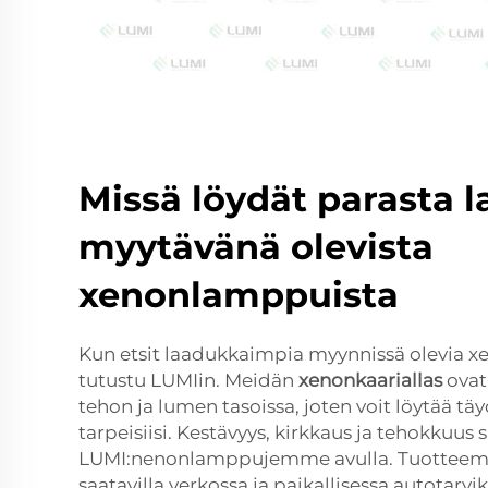
Missä löydät parasta l
myytävänä olevista
xenonlamppuista
Kun etsit laadukkaimpia myynnissä olevia 
tutustu LUMIin. Meidän
xenonkaariallas
ovat
tehon ja lumen tasoissa, joten voit löytää täy
tarpeisiisi. Kestävyys, kirkkaus ja tehokkuus
LUMI:nenonlamppujemme avulla. Tuotteemm
saatavilla verkossa ja paikallisessa autotarv