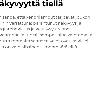
äkyvyyttä tiellä
 sanoa, että xenonlamput tarjoavat joukon
oihin verrattuna: parantunut näkyvyys ja
nergiatehokkuus ja kestävyys. Monet
irkkaampaa ja turvallisempaa ajoa vaihtamalla
tta tehtaalta saatavat valot ovat kaikki ei-
oilla on vain alhainen lumenmäärä eikä