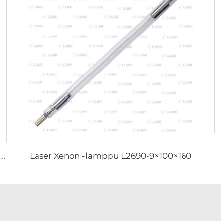
Laser Xenon -lamppu L2690-9×100×160
Laser Xenon -lamppu L3180-8×100×210 mm