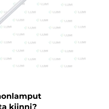
nonlamput
ta kiinni?