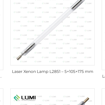
Laser Xenon Lamp L2851 – 5×105×175 mm
L
lointikaasulamppu D1200 – 10×110 mm