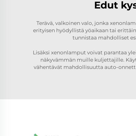
Edut ky
Terävä, valkoinen valo, jonka xenonlamp
erityisen hyödyllistä yöaikaan tai eritt
tunnistaa mahdolliset est
Lisäksi xenonlamput voivat parantaa ylei
näkyvämmän muille kuljettajille. Käy
vähentävät mahdollisuutta auto-onnettomu