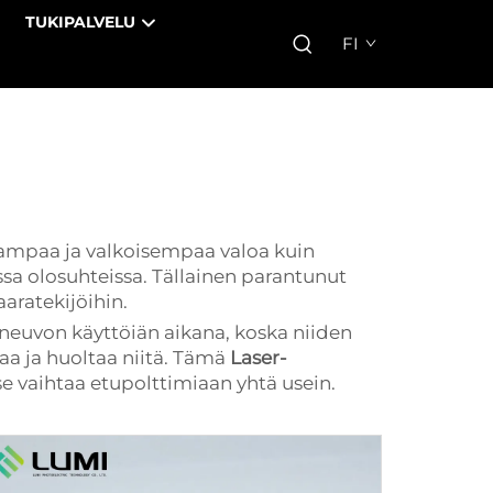
TUKIPALVELU
FI
ampaa ja valkoisempaa valoa kuin
sa olosuhteissa. Tällainen parantunut
aratekijöihin.
oneuvon käyttöiän aikana, koska niiden
aa ja huoltaa niitä. Tämä
Laser-
tse vaihtaa etupolttimiaan yhtä usein.