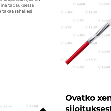
siinä tapauksessa
 takaa rahallesi
Ovatko xe
sijoitukses