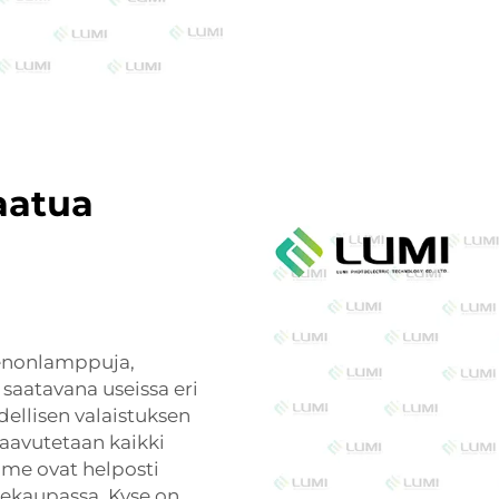
aatua
xenonlamppuja,
 saatavana useissa eri
dellisen valaistuksen
 saavutetaan kaikki
e ovat helposti
ikekaupassa. Kyse on