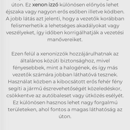
úton. Ez
xenon izzó
különösen előnyös lehet
éjszaka vagy nagyon erős esőben illetve ködben.
A jobb látás azt jelenti, hogy a vezetők korábban
felismerhetik a lehetséges akadályokat vagy
veszélyeket, így időben korrigálhatják a vezetési
manővereiket.
Ezen felül a xenonizzók hozzájárulhatnak az
általános közúti biztonsághoz, mivel
fényesebbek, mint a halogének, és így más
vezetők számára jobban láthatóvá tesznek.
Használat közben a kibocsátott erős fehér fény
segíti a jármű észrevehetőségét közeledéskor,
csökkentve az autóbaleset vagy ütközés esélyét.
Ez különösen hasznos lehet nagy forgalmú
területeken, ahol fontos a magas láthatóság az
úton.