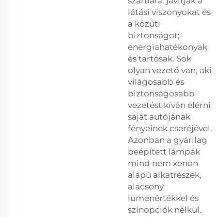
számára: javítják a
látási viszonyokat és
a közúti
biztonságot;
energiahatékonyak
és tartósak. Sok
olyan vezető van, aki
világosabb és
biztonságosabb
vezetést kíván elérni
saját autójának
fényeinek cseréjével.
Azonban a gyárilag
beépített lámpák
mind nem xenon
alapú alkatrészek,
alacsony
lumenértékkel és
színopciók nélkül.