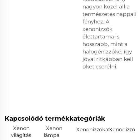
nagyon közel áll a
természetes nappali
fényhez. A
xenonizzók
élettartama is
hosszabb, mint a
halogénizzóké, így
jóval ritkábban kell
őket cserélni.
Kapcsolódó termékkategóriák
Xenon
Xenon
Xenonizzókat
Xenonizzó
világítás
lámpa