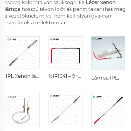
cserealkalomra van szüksége. Ez
Lézer xenon
lámpa
hosszú távon időt és pénzt takaríthat meg
a vezetőknek, mivel nem kell olyan gyakran
cserélniük a reflektorokat.
IPL Xenon lámpa P1640 – 7×47×110 mm
NIR1641 – 9×45×110 mm
Lámpa IPL, modell 9-45-100 vezeték