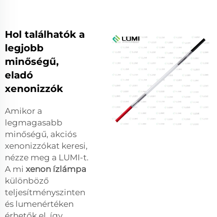
Hol találhatók a
legjobb
minőségű,
eladó
xenonizzók
Amikor a
legmagasabb
minőségű, akciós
xenonizzókat keresi,
nézze meg a LUMI-t.
A mi
xenon ízlámpa
különböző
teljesítményszinten
és lumenértéken
érhetők el, így