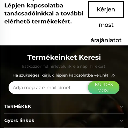
Lépjen kapcsolatba
Kérjen
tanácsadóinkkal a további
elérhető termékekért.
most
árajánlatot
Termékeinket Keresi
Iratkozzon fel hírlevelünkre a napi hírekért.
Ha szükséges, kérjük, lépjen kapcsolatba velünk!
KÜLDÉS
MOST
TERMÉKEK
Gyors linkek