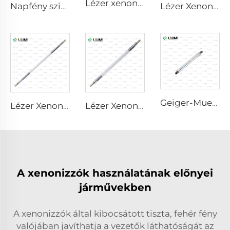
Lézer xenon lámpa L2851 – 5×105×175 mm
Napfény szimulátor gázlámpa D1200 – 10×110 mm
Lézer Xenon lámpa L1921 - 7×60×125 mm
Geiger-Mueller M4011
Lézer Xenon lámpa L3180-8×100×210mm
Lézer Xenon lámpa L2690-9×100×160
A xenonizzók használatának előnyei
járművekben
A xenonizzók által kibocsátott tiszta, fehér fény
valójában javíthatja a vezetők láthatóságát az