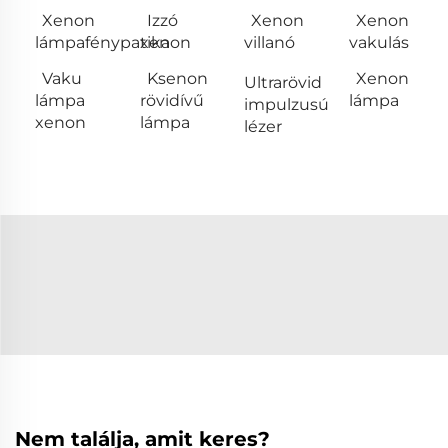
Xenon
Izzó
Xenon
Xenon
lámpafénypatika
xenon
villanó
vakulás
Vaku
Ksenon
Xenon
Ultrarövid
lámpa
rövidívű
lámpa
impulzusú
xenon
lámpa
lézer
Nem találja, amit keres?