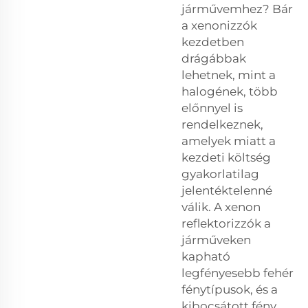
járművemhez? Bár
a xenonizzók
kezdetben
drágábbak
lehetnek, mint a
halogének, több
előnnyel is
rendelkeznek,
amelyek miatt a
kezdeti költség
gyakorlatilag
jelentéktelenné
válik. A xenon
reflektorizzók a
járműveken
kapható
legfényesebb fehér
fénytípusok, és a
kibocsátott fény