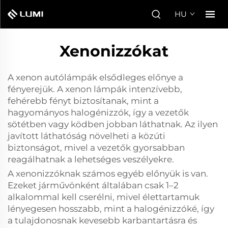
HU
Xenonizzókat
A xenon autólámpák elsődleges előnye a
fényerejük. A xenon lámpák intenzívebb,
fehérebb fényt biztosítanak, mint a
hagyományos halogénizzók, így a vezetők
sötétben vagy ködben jobban láthatnak. Az ilyen
javított láthatóság növelheti a közúti
biztonságot, mivel a vezetők gyorsabban
reagálhatnak a lehetséges veszélyekre.
A xenonizzóknak számos egyéb előnyük is van.
Ezeket járművönként általában csak 1–2
alkalommal kell cserélni, mivel élettartamuk
lényegesen hosszabb, mint a halogénizzóké, így
a tulajdonosnak kevesebb karbantartásra és