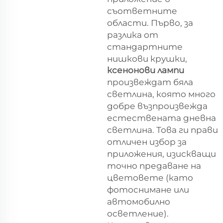
съответните
области. Първо, за
разлика от
стандартните
нишкови крушки,
ксенонови лампи
произвеждат бяла
светлина, която много
добре възпроизвежда
естествената дневна
светлина. Това ги прави
отличен избор за
приложения, изискващи
точно предаване на
цветовете (като
фотоснимане или
автомобилно
осветление).