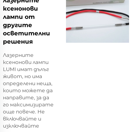
лазерните
ксенонови
лампи от
другите
осветителни
решения
Лазерните
ксенонови лампи
LUMI имат дълъг
живот, но има
определени неща,
които можете да
направите, за да
го максимизирате
още повече. Не
включвайте и
изключвайте