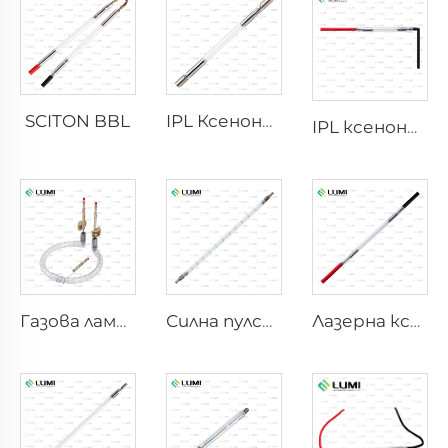
SCITON BBL
IPL Ксенонова лампа P1640 – 7×47×110 mm
IPL ксенонова лампа P1541 – 9×45×100 mm
Газова лампа симулатор на слънчева светлина D1200 – 10×110 mm
Силна пулсова бактерицидна лампа L5590 – 9×250×300 mm
Лазерна ксенонова лампа L2021-7×65×130 mm