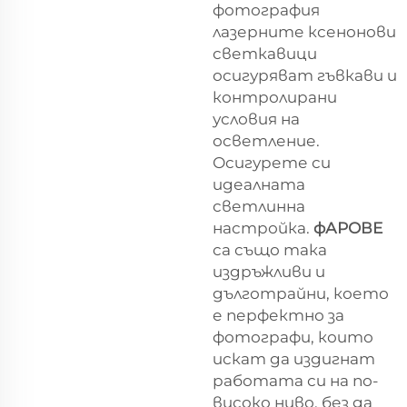
фотография
лазерните ксенонови
светкавици
осигуряват гъвкави и
контролирани
условия на
осветление.
Осигурете си
идеалната
светлинна
настройка.
фАРОВЕ
са също така
издръжливи и
дълготрайни, което
е перфектно за
фотографи, които
искат да издигнат
работата си на по-
високо ниво, без да