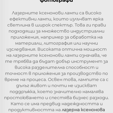
Лазерните ксенонови лампи са високо
ефективни лампи, които излъчват ярка
светлина в широк спектър. Това ги прави
подходящи за множество индустриални
приложения, например за обработка на
материали, литография или научни
изследвания. Високата оптична мощност
на лазерните ксенонови лампи означава, че
те трябва да бъдат добър инструмент за
висока разделителна способност и
точност в приложения за производство по
време на процеса. Освен това, лампите са с
дълъг живот и почти не изискват
поддръжка, което значително намалява
простоюването и спестява бизнес разходи.
Като се има предвид надеждността и
продуктивността на
лазерна ксенонова