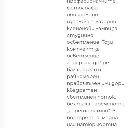
професионалните
фотографи
обикновено
използват лазерни
ксенонови лампи за
студийно
осветление. Този
комплект за
осветление
генерира добре
балансиран и
равномерен
правоъгълен или дори
квадратен
светлинен поток,
без така нареченото
„горещо петно“. За
портретна, модна
или натюрмортна