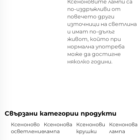
Ксеноновите лампи са
по-издръжливи от
повечето други
източници на светлина
и имат по-дълъг
живот, който при
нормална употреба
може да достигне
няколко години.
Свързани категории продукти
Ксеноново
Ксенонова
Ксенонови
Ксенонова
осветление
лампа
крушки
лампа