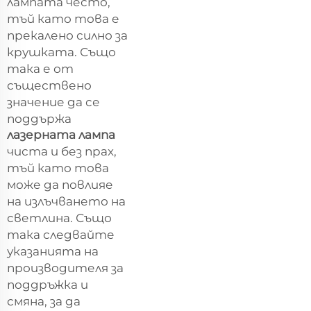
лампата често,
тъй като това е
прекалено силно за
крушката. Също
така е от
съществено
значение да се
поддържа
лазерната лампа
чиста и без прах,
тъй като това
може да повлияе
на излъчването на
светлина. Също
така следвайте
указанията на
производителя за
поддръжка и
смяна, за да