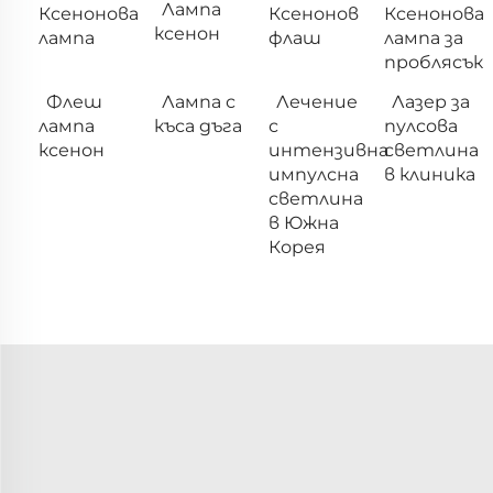
Лампа
Ксенонова
Ксенонов
Ксенонова
ксенон
лампа
флаш
лампа за
проблясък
Флеш
Лампа с
Лечение
Лазер за
лампа
къса дъга
с
пулсова
ксенон
интензивна
светлина
импулсна
в клиника
светлина
в Южна
Корея