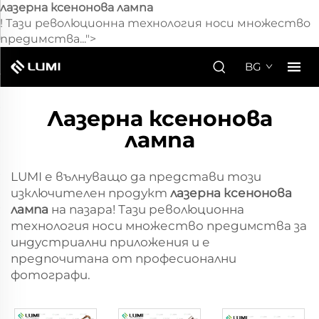
лазерна ксенонова лампа
! Тази революционна технология носи множество
предимства...">
BG
Лазерна ксенонова
лампа
LUMI е вълнуващо да представи този
изключителен продукт
лазерна ксенонова
лампа
на пазара! Тази революционна
технология носи множество предимства за
индустриални приложения и е
предпочитана от професионални
фотографи.